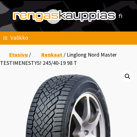
Skip
to
content
Valikko
Etusivu
/
Renkaat
/ Linglong Nord Master
TESTIMENESTYS! 245/40-19 98 T