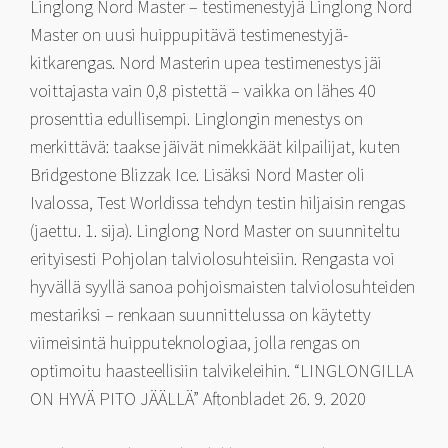
Linglong Nord Master – testimenestyjä Linglong Nord
Master on uusi huippupitävä testimenestyjä-
kitkarengas. Nord Masterin upea testimenestys jäi
voittajasta vain 0,8 pistettä – vaikka on lähes 40
prosenttia edullisempi. Linglongin menestys on
merkittävä: taakse jäivät nimekkäät kilpailijat, kuten
Bridgestone Blizzak Ice. Lisäksi Nord Master oli
Ivalossa, Test Worldissa tehdyn testin hiljaisin rengas
(jaettu. 1. sija). Linglong Nord Master on suunniteltu
erityisesti Pohjolan talviolosuhteisiin. Rengasta voi
hyvällä syyllä sanoa pohjoismaisten talviolosuhteiden
mestariksi – renkaan suunnittelussa on käytetty
viimeisintä huipputeknologiaa, jolla rengas on
optimoitu haasteellisiin talvikeleihin. “LINGLONGILLA
ON HYVÄ PITO JÄÄLLÄ” Aftonbladet 26. 9. 2020