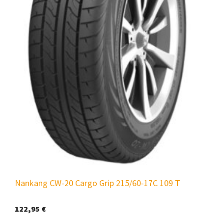
Nankang CW-20 Cargo Grip 215/60-17C 109 T
122,95
€