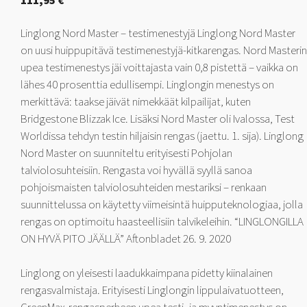
111,95
€
Linglong Nord Master – testimenestyjä Linglong Nord Master
on uusi huippupitävä testimenestyjä-kitkarengas. Nord Masterin
upea testimenestys jäi voittajasta vain 0,8 pistettä – vaikka on
lähes 40 prosenttia edullisempi. Linglongin menestys on
merkittävä: taakse jäivät nimekkäät kilpailijat, kuten
Bridgestone Blizzak Ice. Lisäksi Nord Master oli Ivalossa, Test
Worldissa tehdyn testin hiljaisin rengas (jaettu. 1. sija). Linglong
Nord Master on suunniteltu erityisesti Pohjolan
talviolosuhteisiin. Rengasta voi hyvällä syyllä sanoa
pohjoismaisten talviolosuhteiden mestariksi – renkaan
suunnittelussa on käytetty viimeisintä huipputeknologiaa, jolla
rengas on optimoitu haasteellisiin talvikeleihin. “LINGLONGILLA
ON HYVÄ PITO JÄÄLLÄ” Aftonbladet 26. 9. 2020
Linglong on yleisesti laadukkaimpana pidetty kiinalainen
rengasvalmistaja. Erityisesti Linglongin lippulaivatuotteen,