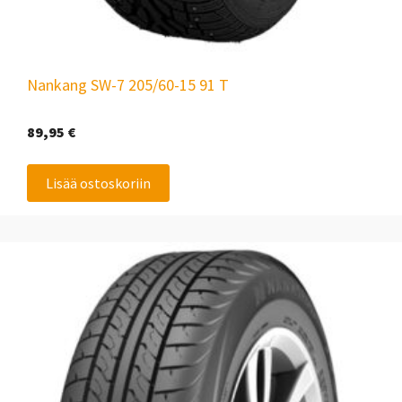
Nankang SW-7 205/60-15 91 T
89,95
€
Lisää ostoskoriin