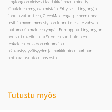
Linglong on yleisesti laadukkaimpana pidetty
kiinalainen rengasvalmistaja. Erityisesti Linglongin
lippulaivatuotteen, GreenMax-rengasperheen upea
testi- ja myyntimenestys on luonut merkille vahvan
laatumerkin maineen ympäri Eurooppaa. Linglong on
noussut raketin lailla Suomen suosituimpien
renkaiden joukkoon erinomaisen
asiakastyytyväisyyden ja markkinoiden parhaan
hintalaatusuhteen ansiosta.
Tutustu myös