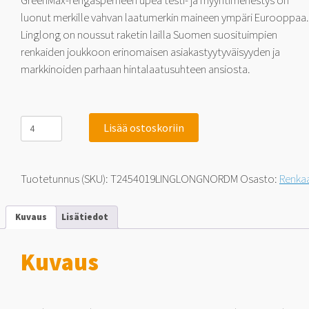
GreenMax-rengasperheen upea testi- ja myyntimenestys on
luonut merkille vahvan laatumerkin maineen ympäri Eurooppaa.
Linglong on noussut raketin lailla Suomen suosituimpien
renkaiden joukkoon erinomaisen asiakastyytyväisyyden ja
markkinoiden parhaan hintalaatusuhteen ansiosta.
Linglong
Lisää ostoskoriin
Nord
Master
TESTIMENESTYS!
245/40-
Tuotetunnus (SKU):
T2454019LINGLONGNORDM
Osasto:
Renka
19
98
T
Kuvaus
Lisätiedot
määrä
Kuvaus