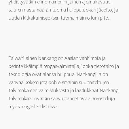
yhdistyvätkin erinomainen hiljainen ajomukavuus,
suuren nastamäärän tuoma huippuluokan jääpito, ja
uuden kitkakumiseoksen tuoma mainio lumipito.
Taiwanilainen Nankang on Aasian vanhimpia ja
perinteikkäimpiä rengasvalmistajia, jonka tietotaito ja
teknologia ovat alansa huippua. Nankangilla on
vahvaa kokemusta pohjoismaihin suunniteltujen
talvirenkaiden valmistuksesta ja laadukkaat Nankang-
talvirenkaat ovatkin saavuttaneet hyviä arvosteluja
myös rengaslehdistössä.