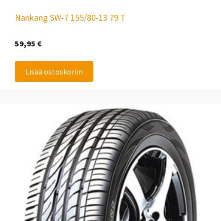
Nankang SW-7 155/80-13 79 T
59,95
€
Lisää ostoskoriin