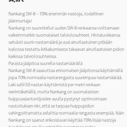
94,95
€
Nankang SW-8 – 70% enemmän nastoja, todellinen
jäänmurtaja!
Nankang on suunnitellut uuden SW-8 renkaansa voittamaan
vaikeimmatkin suomalaiset talviolosuhteet. Hintaluokkansa
selvästi suurin nastamäärä ja uusi ainutlaatuinen pitkään
Ivalossa testattu kitkakumiseos takaavat ainutlaatuisen pidon
kaikissa talviolosuhteissa.
Parasta jääpitoa suurella nastamäärällä
Nankang SW-8 saavuttaa erinomaisen jääpitonsa käyttämällä
jopa 70% normaalia nastarengasta suurempaa nastamäärää.
Laki sallii 50 nastan käyttämistä per metri renkaan
vierintäkehällä, mutta Nankang on suomalaisten
huippuasiantuntijoiden avulla pystynyt optimoimaan
nastoituksen niin, että se tarjoaa huippupidon
vahingoittamatta asfalttia normaalia rengasta enempää. Näin
Nankang on saanut erikoisluvan käyttää 70% lisää nastoja