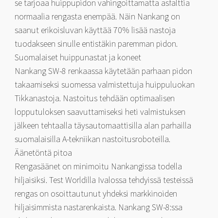
se tarjoaa huippupidon vahingoittamatta asfalttia
normaalia rengasta enempää. Näin Nankang on
saanut erikoisluvan käyttää 70% lisää nastoja
tuodakseen sinulle entistäkin paremman pidon.
Suomalaiset huippunastat ja koneet
Nankang SW-8 renkaassa käytetään parhaan pidon
takaamiseksi suomessa valmistettuja huippuluokan
Tikkanastoja. Nastoitus tehdään optimaalisen
lopputuloksen saavuttamiseksi heti valmistuksen
jälkeen tehtaalla täysautomaattisilla alan parhailla
suomalaisilla A-tekniikan nastoitusroboteilla.
Äänetöntä pitoa
Rengasäänet on minimoitu Nankangissa todella
hiljaisiksi. Test Worldilla Ivalossa tehdyissä testeissä
rengas on osoittautunut yhdeksi markkinoiden
hiljaisimmista nastarenkaista. Nankang SW-8:ssa