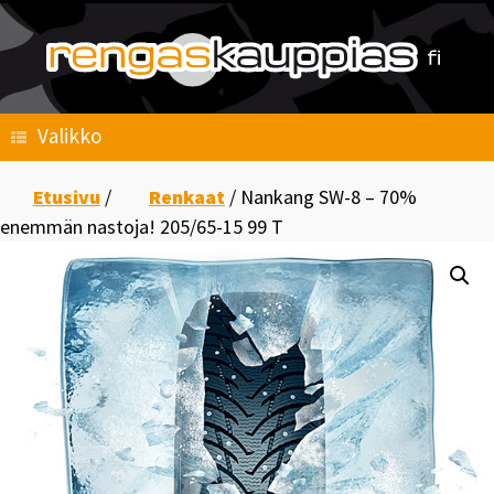
Skip
to
content
Valikko
Etusivu
/
Renkaat
/ Nankang SW-8 – 70%
enemmän nastoja! 205/65-15 99 T