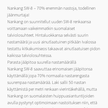
Nankang SW-8 – 70% enemmän nastoja, todellinen
jäänmurtaja!
Nankang on suunnitellut uuden SW-8 renkaansa
voittamaan vaikeimmatkin suomalaiset
talviolosuhteet. Hintaluokkansa selvästi suurin
nastamäärä ja uusi ainutlaatuinen pitkään Ivalossa
testattu kitkakumiseos takaavat ainutlaatuisen pidon
kaikissa talviolosuhteissa.
Parasta jääpitoa suurella nastamäärällä
Nankang SW-8 saavuttaa erinomaisen jääpitonsa
käyttämällä jopa 70% normaalia nastarengasta
suurempaa nastamäärää. Laki sallii 50 nastan
käyttämistä per metri renkaan vierintäkehällä, mutta
Nankang on suomalaisten huippuasiantuntijoiden
avulla pystynyt optimoimaan nastoituksen niin, että