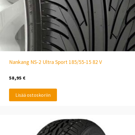
Nankang NS-2 Ultra Sport 185/55-15 82 V
58,95
€
Lisää ostoskoriin