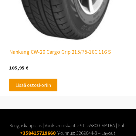
Nankang CW-20 Cargo Grip 215/75-16C 116 S
105,95
€
Lisää ostoskoriin
Rengaskauppias | Vuoksenniskantie 91 | 55800 IMATRA | Puh.
+358415729660
| Y-tunnus:
3269044-8
– Layout: