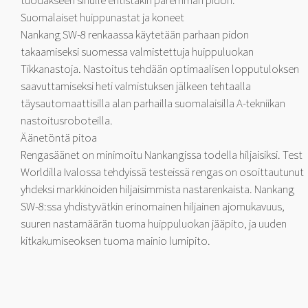
tuodakseen sinulle entistäkin paremman pidon.
Suomalaiset huippunastat ja koneet
Nankang SW-8 renkaassa käytetään parhaan pidon
takaamiseksi suomessa valmistettuja huippuluokan
Tikkanastoja. Nastoitus tehdään optimaalisen lopputuloksen
saavuttamiseksi heti valmistuksen jälkeen tehtaalla
täysautomaattisilla alan parhailla suomalaisilla A-tekniikan
nastoitusroboteilla.
Äänetöntä pitoa
Rengasäänet on minimoitu Nankangissa todella hiljaisiksi. Test
Worldilla Ivalossa tehdyissä testeissä rengas on osoittautunut
yhdeksi markkinoiden hiljaisimmista nastarenkaista. Nankang
SW-8:ssa yhdistyvätkin erinomainen hiljainen ajomukavuus,
suuren nastamäärän tuoma huippuluokan jääpito, ja uuden
kitkakumiseoksen tuoma mainio lumipito.