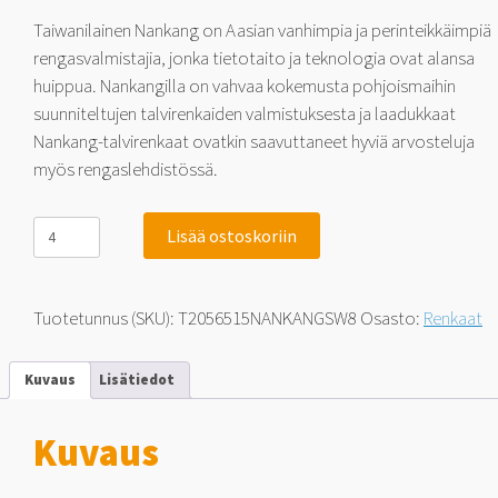
Taiwanilainen Nankang on Aasian vanhimpia ja perinteikkäimpiä
rengasvalmistajia, jonka tietotaito ja teknologia ovat alansa
huippua. Nankangilla on vahvaa kokemusta pohjoismaihin
suunniteltujen talvirenkaiden valmistuksesta ja laadukkaat
Nankang-talvirenkaat ovatkin saavuttaneet hyviä arvosteluja
myös rengaslehdistössä.
Nankang
Lisää ostoskoriin
SW-
8
-
70%
Tuotetunnus (SKU):
T2056515NANKANGSW8
Osasto:
Renkaat
enemmän
nastoja!
205/65-
Kuvaus
Lisätiedot
15
99
T
Kuvaus
määrä