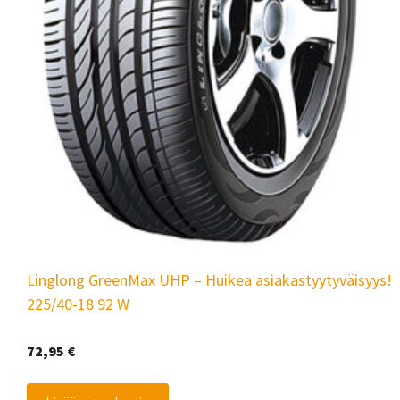
Linglong GreenMax UHP – Huikea asiakastyytyväisyys!
225/40-18 92 W
72,95
€