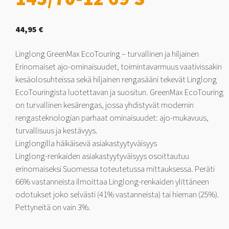
44,95
€
Linglong GreenMax EcoTouring – turvallinen ja hiljainen
Erinomaiset ajo-ominaisuudet, toimintavarmuus vaativissakin
kesäolosuhteissa sekä hiljainen rengasääni tekevät Linglong
EcoTouringista luotettavan ja suositun. GreenMax EcoTouring
on turvallinen kesärengas, jossa yhdistyvät modernin
rengasteknologian parhaat ominaisuudet: ajo-mukavuus,
turvallisuus ja kestävyys.
Linglongilla häikäisevä asiakastyytyväisyys
Linglong-renkaiden asiakastyytyväisyys osoittautuu
erinomaiseksi Suomessa toteutetussa mittauksessa. Peräti
66% vastanneista ilmoittaa Linglong-renkaiden ylittäneen
odotukset joko selvästi (41% vastanneista) tai hieman (25%).
Pettyneitä on vain 3%.