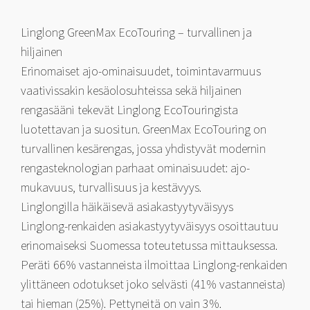
Linglong GreenMax EcoTouring – turvallinen ja
hiljainen
Erinomaiset ajo-ominaisuudet, toimintavarmuus
vaativissakin kesäolosuhteissa sekä hiljainen
rengasääni tekevät Linglong EcoTouringista
luotettavan ja suositun. GreenMax EcoTouring on
turvallinen kesärengas, jossa yhdistyvät modernin
rengasteknologian parhaat ominaisuudet: ajo-
mukavuus, turvallisuus ja kestävyys.
Linglongilla häikäisevä asiakastyytyväisyys
Linglong-renkaiden asiakastyytyväisyys osoittautuu
erinomaiseksi Suomessa toteutetussa mittauksessa.
Peräti 66% vastanneista ilmoittaa Linglong-renkaiden
ylittäneen odotukset joko selvästi (41% vastanneista)
tai hieman (25%). Pettyneitä on vain 3%.