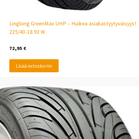
Linglong GreenMax UHP – Huikea asiakastyytyväisyys!
225/40-18 92 W
72,95
€
Lisää ostoskoriin