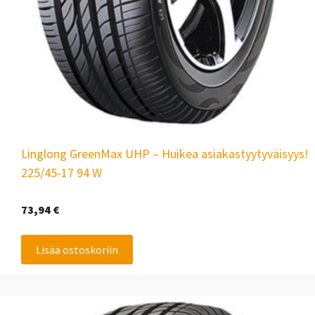
Linglong GreenMax UHP – Huikea asiakastyytyväisyys!
225/45-17 94 W
73,94
€
Lisää ostoskoriin