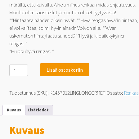
märällä, että kuivalla. Ainoa miinus renkaan hidas ohjautuvuus.
Monille olen suositellut ja muutkin olleet tyytyväisiä!
””Hintaansa nähden oikein hyvät. ””Hyvä rengas hyvään hintaan,
ei voi valittaa, toimii hyvin ainakin Volvon alla. ””Aivan
uskomaton hinta/laatu suhde :D””Hyvä ja kilpailukykyinen
rengas. ”
”Huippuhyvä rengas. ”
Linglong
Lisää ostoskoriin
GreenMax
EcoTouring
-
Huikea
Tuotetunnus (SKU):
K1457012LINGLONGGRMET
Osasto:
Renkaa
asiakastyytyväisyys!
145/70-
12
Kuvaus
Lisätiedot
69
S
määrä
Kuvaus