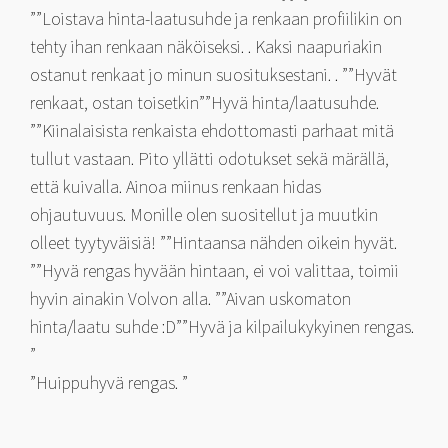
””Loistava hinta-laatusuhde ja renkaan profiilikin on
tehty ihan renkaan näköiseksi. . Kaksi naapuriakin
ostanut renkaat jo minun suosituksestani. . ””Hyvät
renkaat, ostan toisetkin””Hyvä hinta/laatusuhde.
””Kiinalaisista renkaista ehdottomasti parhaat mitä
tullut vastaan. Pito yllätti odotukset sekä märällä,
että kuivalla. Ainoa miinus renkaan hidas
ohjautuvuus. Monille olen suositellut ja muutkin
olleet tyytyväisiä! ””Hintaansa nähden oikein hyvät.
””Hyvä rengas hyvään hintaan, ei voi valittaa, toimii
hyvin ainakin Volvon alla. ””Aivan uskomaton
hinta/laatu suhde :D””Hyvä ja kilpailukykyinen rengas.
”
”Huippuhyvä rengas. ”