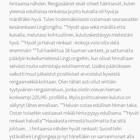
hintaansa nähden. Rengasäänet eivät olleet häiritsevät, kuten
yleensä edullisissa renkaissa ja pito kuivalla oli hyvä ja
märälläkin hyvä. Tulen todennäköisesti ostamaan seuraavatkin
kesärenkaani Linglongilta. ””Hyvät ajaa sekä märällä että
kuivalla, melutaso kohtuullinen, kulutuskestävyys mielestäni
hyvä. ””Hyvät ja Halvat renkaat –kokoja voisi olla vielä
enemmän! ””Tuli hankittua 18 tuuman vanteet, ja sattumalta
päädyin kokeilumielessä LingLongeihin, kun olivat hinnaltaan
selvästi muita valmistajia edullisemmat. Lisäksi päätökseen
vaikutti muut julkaistut positiiviset arvostelut kyseistä
rengasmekkiä kohtaan. Olen tähän asti ollut erittäin
tyytyväinen rengasmeluun, jonka oletin olevan hieman
korkeampi 225/45- profiililla. Myös polttoaineen kulutus on
säilynyt lähes ennallaan. ””Halusin ostaa edullisen hinnan takia.
Ostan toisetkin vastaavat mikäli hinta pysyy edullisena. ””Hyvät
renkaat halvalla””Hauskasta nimestä huolimatta (tai siitä
johtuen. . ) hintaansa nähden hyvät renkaat! Suosittelin
ystävälleni Linglongeja ja nyt hänelläkin on samanmoiset alla