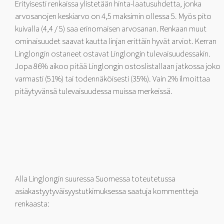
Erityisesti renkaissa ylistetään hinta-laatusuhdetta, jonka
arvosanojen keskiarvo on 4,5 maksimin ollessa 5. Myös pito
kuivalla (4,4 / 5) saa erinomaisen arvosanan. Renkaan muut
ominaisuudet saavat kautta linjan erittäin hyvät arviot. Kerran
Linglongin ostaneet ostavat Linglongin tulevaisuudessakin.
Jopa 86% aikoo pitää Linglongin ostoslistallaan jatkossa joko
varmasti (51%) tai todennäköisesti (35%). Vain 2% ilmoittaa
pitäytyvänsä tulevaisuudessa muissa merkeissä.
Alla Linglongin suuressa Suomessa toteutetussa
asiakastyytyväisyystutkimuksessa saatuja kommentteja
renkaasta: