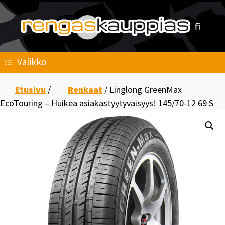
Skip
to
content
Valikko
Etusivu
/
Renkaat
/ Linglong GreenMax
EcoTouring – Huikea asiakastyytyväisyys! 145/70-12 69 S