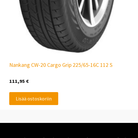
Nankang CW-20 Cargo Grip 225/65-16C 112 S
111,95
€
Lisää ostoskoriin