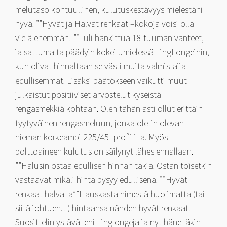
melutaso kohtuullinen, kulutuskestävyys mielestäni
hyvä. ””Hyvät ja Halvat renkaat –kokoja voisi olla
vielä enemmän! ””Tuli hankittua 18 tuuman vanteet,
ja sattumalta päädyin kokeilumielessä LingLongeihin,
kun olivat hinnaltaan selvästi muita valmistajia
edullisemmat. Lisäksi päätökseen vaikutti muut
julkaistut positiiviset arvostelut kyseistä
rengasmekkiä kohtaan. Olen tähän asti ollut erittäin
tyytyväinen rengasmeluun, jonka oletin olevan
hieman korkeampi 225/45- profiililla. Myös
polttoaineen kulutus on säilynyt lähes ennallaan.
””Halusin ostaa edullisen hinnan takia. Ostan toisetkin
vastaavat mikäli hinta pysyy edullisena. ””Hyvät
renkaat halvalla””Hauskasta nimestä huolimatta (tai
siitä johtuen. . ) hintaansa nähden hyvät renkaat!
Suosittelin ystävälleni Linglongeja ja nyt hänelläkin