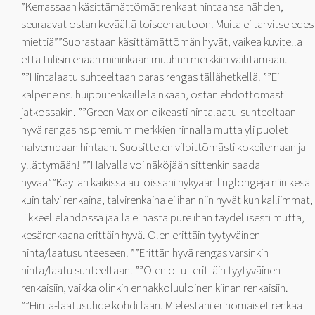
”Kerrassaan käsittämättömät renkaat hintaansa nähden,
seuraavat ostan keväällä toiseen autoon. Muita ei tarvitse edes
miettiä””Suorastaan käsittämättömän hyvät, vaikea kuvitella
että tulisin enään mihinkään muuhun merkkiin vaihtamaan.
””Hintalaatu suhteeltaan paras rengas tällähetkellä. ””Ei
kalpene ns. huippurenkaille lainkaan, ostan ehdottomasti
jatkossakin. ””Green Max on oikeasti hintalaatu-suhteeltaan
hyvä rengas ns premium merkkien rinnalla mutta yli puolet
halvempaan hintaan. Suosittelen vilpittömästi kokeilemaan ja
yllättymään! ””Halvalla voi näköjään sittenkin saada
hyvää””Käytän kaikissa autoissani nykyään linglongeja niin kesä
kuin talvi renkaina, talvirenkaina ei ihan niin hyvät kun kalliimmat,
liikkeellelähdössä jäällä ei nasta pure ihan täydellisesti mutta,
kesärenkaana erittäin hyvä. Olen erittäin tyytyväinen
hinta/laatusuhteeseen. ””Erittän hyvä rengas varsinkin
hinta/laatu suhteeltaan. ””Olen ollut erittäin tyytyväinen
renkaisiin, vaikka olinkin ennakkoluuloinen kiinan renkaisiin.
””Hinta-laatusuhde kohdillaan. Mielestäni erinomaiset renkaat