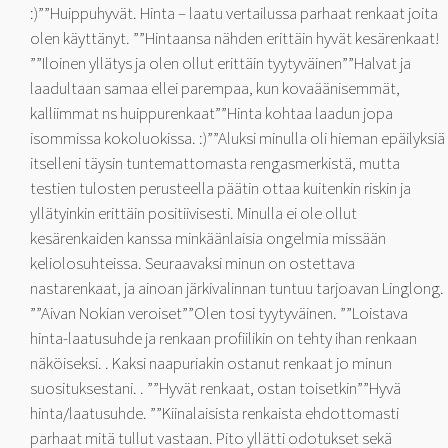
:)””Huippuhyvät. Hinta – laatu vertailussa parhaat renkaat joita
olen käyttänyt. ””Hintaansa nähden erittäin hyvät kesärenkaat!
””Iloinen yllätys ja olen ollut erittäin tyytyväinen””Halvat ja
laadultaan samaa ellei parempaa, kun kovaäänisemmät,
kalliimmat ns huippurenkaat””Hinta kohtaa laadun jopa
isommissa kokoluokissa. :)””Aluksi minulla oli hieman epäilyksiä
itselleni täysin tuntemattomasta rengasmerkistä, mutta
testien tulosten perusteella päätin ottaa kuitenkin riskin ja
yllätyinkin erittäin positiivisesti. Minulla ei ole ollut
kesärenkaiden kanssa minkäänlaisia ongelmia missään
keliolosuhteissa. Seuraavaksi minun on ostettava
nastarenkaat, ja ainoan järkivalinnan tuntuu tarjoavan Linglong.
””Aivan Nokian veroiset””Olen tosi tyytyväinen. ””Loistava
hinta-laatusuhde ja renkaan profiilikin on tehty ihan renkaan
näköiseksi. . Kaksi naapuriakin ostanut renkaat jo minun
suosituksestani. . ””Hyvät renkaat, ostan toisetkin””Hyvä
hinta/laatusuhde. ””Kiinalaisista renkaista ehdottomasti
parhaat mitä tullut vastaan. Pito yllätti odotukset sekä