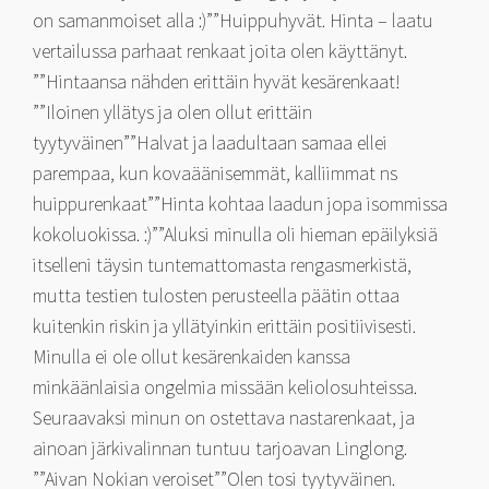
on samanmoiset alla :)””Huippuhyvät. Hinta – laatu
vertailussa parhaat renkaat joita olen käyttänyt.
””Hintaansa nähden erittäin hyvät kesärenkaat!
””Iloinen yllätys ja olen ollut erittäin
tyytyväinen””Halvat ja laadultaan samaa ellei
parempaa, kun kovaäänisemmät, kalliimmat ns
huippurenkaat””Hinta kohtaa laadun jopa isommissa
kokoluokissa. :)””Aluksi minulla oli hieman epäilyksiä
itselleni täysin tuntemattomasta rengasmerkistä,
mutta testien tulosten perusteella päätin ottaa
kuitenkin riskin ja yllätyinkin erittäin positiivisesti.
Minulla ei ole ollut kesärenkaiden kanssa
minkäänlaisia ongelmia missään keliolosuhteissa.
Seuraavaksi minun on ostettava nastarenkaat, ja
ainoan järkivalinnan tuntuu tarjoavan Linglong.
””Aivan Nokian veroiset””Olen tosi tyytyväinen.