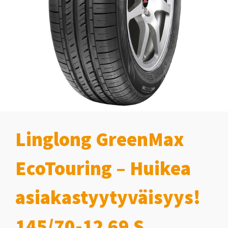
Linglong GreenMax
EcoTouring – Huikea
asiakastyytyväisyys!
145/70-12 69 S