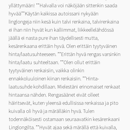
yllättymään! ””Halvalla voi näköjään sittenkin saada
hyvää””Käytän kaikissa autoissani nykyään
linglongeja niin kesä kuin talvi renkaina, talvirenkaina
ei ihan niin hyvät kun kalliimmat, liikkeellelähdössä
jäällä ei nasta pure ihan täydellisesti mutta,
kesärenkaana erittäin hyvä. Olen erittäin tyytyväinen
hinta/laatusuhteeseen. ””Erittän hyvä rengas varsinkin
hinta/laatu suhteeltaan. ””Olen ollut erittäin
tyytyväinen renkaisiin, vaikka olinkin
ennakkoluuloinen kiinan renkaisiin. ””Hinta-
laatusuhde kohdillaan. Mielestäni erinomaiset renkaat
hintaansa nähden. Rengasäänet eivät olleet
häiritsevät, kuten yleensä edullisissa renkaissa ja pito
kuivalla oli hyvä ja märälläkin hyvä. Tulen
todennäköisesti ostamaan seuraavatkin kesärenkaani
Linglongilta. ””Hyvät ajaa sekä märällä että kuivalla,