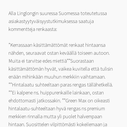
Alla Linglongin suuressa Suomessa toteutetussa
asiakastyytyväisyystutkimuksessa saatuja
kommentteja renkaasta:
”Kerrassaan käsittämättömät renkaat hintaansa
nähden, seuraavat ostan keväällä toiseen autoon.
Muita ei tarvitse edes miettiä””Suorastaan
käsittämättömän hyvät, vaikea kuvitella että tulisin
enään mihinkään muuhun merkkiin vaihtamaan.
””Hintalaatu suhteeltaan paras rengas tällähetkellä.
””Ei kalpene ns. huippurenkaille lainkaan, ostan
ehdottomasti jatkossakin. ””Green Max on oikeasti
hintalaatu-suhteeltaan hyvä rengas ns premium
merkkien rinnalla mutta yli puolet halvempaan
hintaan. Suosittelen vilpittömästi kokeilemaan ja