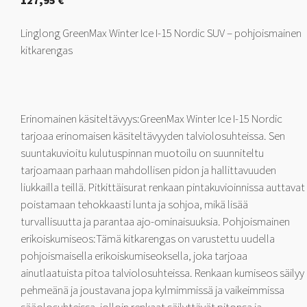
127,95
€
Linglong GreenMax Winter Ice I-15 Nordic SUV – pohjoismainen
kitkarengas
Erinomainen käsiteltävyys:GreenMax Winter Ice I-15 Nordic
tarjoaa erinomaisen käsiteltävyyden talviolosuhteissa. Sen
suuntakuvioitu kulutuspinnan muotoilu on suunniteltu
tarjoamaan parhaan mahdollisen pidon ja hallittavuuden
liukkailla teillä. Pitkittäisurat renkaan pintakuvioinnissa auttavat
poistamaan tehokkaasti lunta ja sohjoa, mikä lisää
turvallisuutta ja parantaa ajo-ominaisuuksia. Pohjoismainen
erikoiskumiseos:Tämä kitkarengas on varustettu uudella
pohjoismaisella erikoiskumiseoksella, joka tarjoaa
ainutlaatuista pitoa talviolosuhteissa. Renkaan kumiseos säilyy
pehmeänä ja joustavana jopa kylmimmissä ja vaikeimmissa