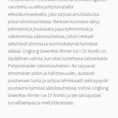
varustettu uudella pohjoismaisella
erikoiskumiseoksella, joka tarjoaa ainutlaatuista
pitoa talviolosuhteissa. Renkaan kumiseos säilyy
pehmeänä ja joustavana jopa kylmimmissä ja
vaikeimmissa sääolosuhteissa, jolloin renkaat
säilyttävät pitonsa ja suorituskykynsä kylmässä
säässä. Linglong GreenMax Winter Ice I-15 Nordic on
täydellinen valinta, kun etsit luotettavia talvirenkaita
Pohjoismaiden talviolosuhteisiin. Ne tarjoavat
erinomaisen pidon ja hallittavuuden, auttavat
poistamaan lunta ja sohjoa tehokkaasti sekä pysyvät
joustavina kylmissä sääolosuhteissa. Valitse Linglong
GreenMax Winter Ice-15 Nordic ja tee talviajostasi
turvallisempaa ja miellyttävämpää.