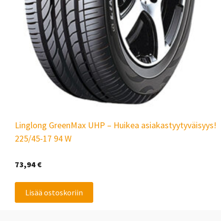
Linglong GreenMax UHP – Huikea asiakastyytyväisyys!
225/45-17 94 W
73,94
€
Lisää ostoskoriin