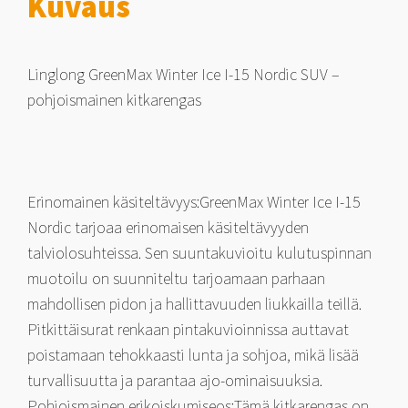
Kuvaus
T
määrä
Linglong GreenMax Winter Ice I-15 Nordic SUV –
pohjoismainen kitkarengas
Erinomainen käsiteltävyys:GreenMax Winter Ice I-15
Nordic tarjoaa erinomaisen käsiteltävyyden
talviolosuhteissa. Sen suuntakuvioitu kulutuspinnan
muotoilu on suunniteltu tarjoamaan parhaan
mahdollisen pidon ja hallittavuuden liukkailla teillä.
Pitkittäisurat renkaan pintakuvioinnissa auttavat
poistamaan tehokkaasti lunta ja sohjoa, mikä lisää
turvallisuutta ja parantaa ajo-ominaisuuksia.
Pohjoismainen erikoiskumiseos:Tämä kitkarengas on