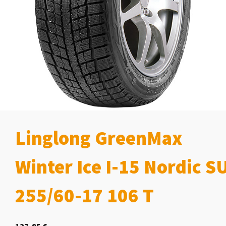
Linglong GreenMax
Winter Ice I-15 Nordic S
255/60-17 106 T