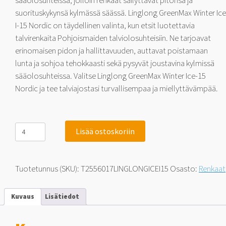
sääolosuhteissa, jolloin renkaat säilyttävät pitonsa ja
suorituskykynsä kylmässä säässä. Linglong GreenMax Winter Ice
I-15 Nordic on täydellinen valinta, kun etsit luotettavia
talvirenkaita Pohjoismaiden talviolosuhteisiin. Ne tarjoavat
erinomaisen pidon ja hallittavuuden, auttavat poistamaan
lunta ja sohjoa tehokkaasti sekä pysyvät joustavina kylmissä
sääolosuhteissa. Valitse Linglong GreenMax Winter Ice-15
Nordic ja tee talviajostasi turvallisempaa ja miellyttävämpää.
Linglong
Lisää ostoskoriin
GreenMax
Winter
Ice
I-
Tuotetunnus (SKU):
T2556017LINGLONGICEI15
Osasto:
Renkaat
15
Nordic
SUV
Kuvaus
Lisätiedot
255/60-
17
106