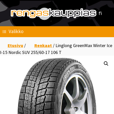
Skip
to
content
Valikko
Etusivu
/
Renkaat
/ Linglong GreenMax Winter Ice
I-15 Nordic SUV 255/60-17 106 T