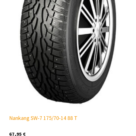
Nankang SW-7 175/70-14 88 T
67,95
€