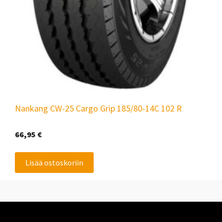
Nankang CW-25 Cargo Grip 185/80-14C 102 R
66,95
€
Lisää ostoskoriin