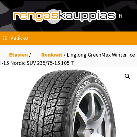
Skip
to
content
Valikko
Etusivu
/
Renkaat
/ Linglong GreenMax Winter Ice
I-15 Nordic SUV 235/75-15 105 T