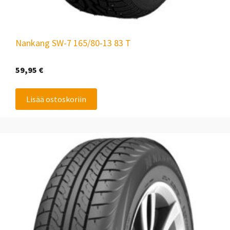
Nankang SW-7 165/80-13 83 T
59,95
€
Lisää ostoskoriin