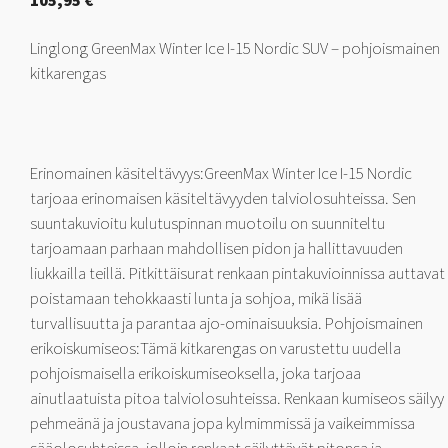
105,95
€
Linglong GreenMax Winter Ice I-15 Nordic SUV – pohjoismainen
kitkarengas
Erinomainen käsiteltävyys:GreenMax Winter Ice I-15 Nordic
tarjoaa erinomaisen käsiteltävyyden talviolosuhteissa. Sen
suuntakuvioitu kulutuspinnan muotoilu on suunniteltu
tarjoamaan parhaan mahdollisen pidon ja hallittavuuden
liukkailla teillä. Pitkittäisurat renkaan pintakuvioinnissa auttavat
poistamaan tehokkaasti lunta ja sohjoa, mikä lisää
turvallisuutta ja parantaa ajo-ominaisuuksia. Pohjoismainen
erikoiskumiseos:Tämä kitkarengas on varustettu uudella
pohjoismaisella erikoiskumiseoksella, joka tarjoaa
ainutlaatuista pitoa talviolosuhteissa. Renkaan kumiseos säilyy
pehmeänä ja joustavana jopa kylmimmissä ja vaikeimmissa