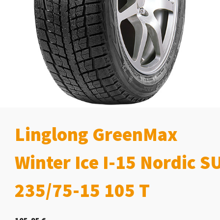
Linglong GreenMax
Winter Ice I-15 Nordic S
235/75-15 105 T