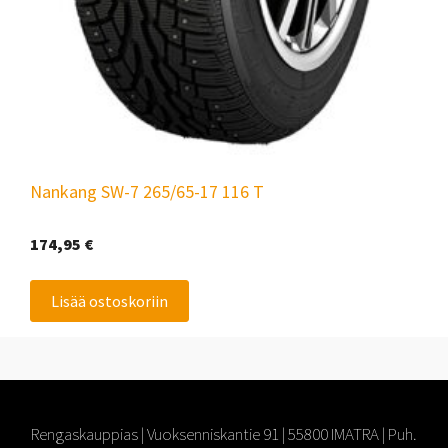
Nankang SW-7 265/65-17 116 T
174,95
€
Lisää ostoskoriin
Rengaskauppias | Vuoksenniskantie 91 | 55800 IMATRA | Puh.