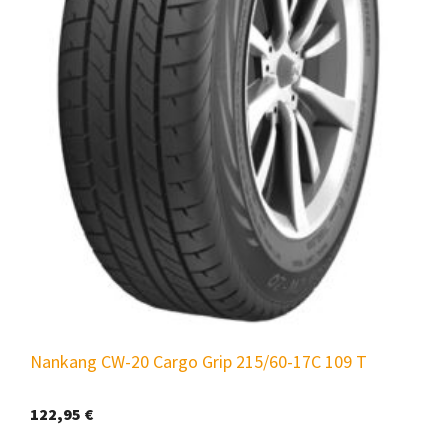
Nankang CW-20 Cargo Grip 215/60-17C 109 T
122,95
€