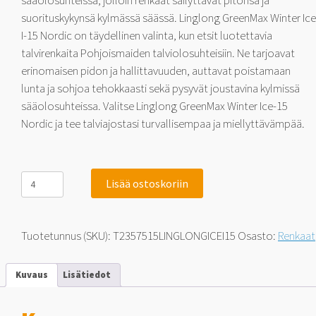
sääolosuhteissa, jolloin renkaat säilyttävät pitonsa ja
suorituskykynsä kylmässä säässä. Linglong GreenMax Winter Ice
I-15 Nordic on täydellinen valinta, kun etsit luotettavia
talvirenkaita Pohjoismaiden talviolosuhteisiin. Ne tarjoavat
erinomaisen pidon ja hallittavuuden, auttavat poistamaan
lunta ja sohjoa tehokkaasti sekä pysyvät joustavina kylmissä
sääolosuhteissa. Valitse Linglong GreenMax Winter Ice-15
Nordic ja tee talviajostasi turvallisempaa ja miellyttävämpää.
Linglong
Lisää ostoskoriin
GreenMax
Winter
Ice
I-
Tuotetunnus (SKU):
T2357515LINGLONGICEI15
Osasto:
Renkaat
15
Nordic
SUV
Kuvaus
Lisätiedot
235/75-
15
105