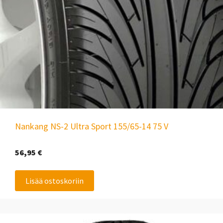
Nankang NS-2 Ultra Sport 155/65-14 75 V
56,95
€
Lisää ostoskoriin