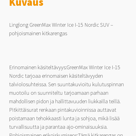
Kuvaus
T
määrä
Linglong GreenMax Winter Ice I-15 Nordic SUV –
pohjoismainen kitkarengas
Erinomainen käsiteltävyys:GreenMax Winter Ice I-15
Nordic tarjoaa erinomaisen käsiteltävyyden
talviolosuhteissa. Sen suuntakuvioitu kulutuspinnan
muotoilu on suunniteltu tarjoamaan parhaan
mahdollisen pidon ja hallittavuuden liukkailla teillä.
Pitkittäisurat renkaan pintakuvioinnissa auttavat
poistamaan tehokkaasti lunta ja sohjoa, mikä lisää
turvallisuutta ja parantaa ajo-ominaisuuksia.
Pohjoismainen erikoiskumiseos:Tämä kitkarengas on