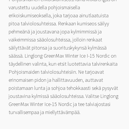
varustettu uudella pohjoismaisella
erikoiskumiseoksella, joka tarjoaa ainutlaatuista
pitoa talviolosuhteissa. Renkaan kumiseos säilyy
pehmeänä ja joustavana jopa kylmimmissä ja
vaikeimmissa sääolosuhteissa, jolloin renkaat
säilyttävät pitonsa ja suorituskykynsä kylmässä
säässä. Linglong GreenMax Winter Ice I-15 Nordic on
täydellinen valinta, kun etsit luotettavia talvirenkaita
Pohjoismaiden talviolosuhteisiin. Ne tarjoavat
erinomaisen pidon ja hallittavuuden, auttavat
poistamaan lunta ja sohjoa tehokkaasti sekä pysyvät
joustavina kylmissä sääolosuhteissa. Valitse Linglong
GreenMax Winter Ice-15 Nordic ja tee talviajostasi
turvallisempaa ja miellyttävämpää.