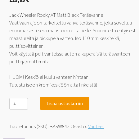
125,95
€
Jack Wheeler Rocky AT Matt Black Teräsvanne
Vaativaan ajoon tarkoitettu vahva teräsvanne, joka soveltuu
erinomaisesti sekä maastoon että tielle. Suunniteltu erityisesti
maastureita ja pickupeja varten. Iso 110 mm keskireikä,
pulttisovitteinen.
Voit käyttää peltivanteissa auton alkuperäisiä teräsvanteen
pultteja/muttereita.
HUOM! Keskiö ei kuulu vanteen hintaan.
Tutustu isoon kromikeskiöön alta linkeistä!
Jack
Lisää ostoskoriin
Wheeler
Rocky
AT
Matt
Tuotetunnus (SKU):
BARW842
Osasto:
Vanteet
Black
8x17