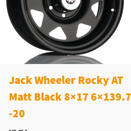
Jack Wheeler Rocky AT
Matt Black 8×17 6×139.
-20