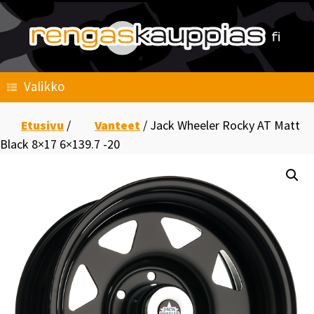
Skip
to
content
Valikko
Etusivu
/
Vanteet
/ Jack Wheeler Rocky AT Matt
Black 8×17 6×139.7 -20