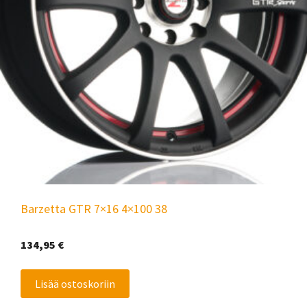
Barzetta GTR 7×16 4×100 38
134,95
€
Lisää ostoskoriin