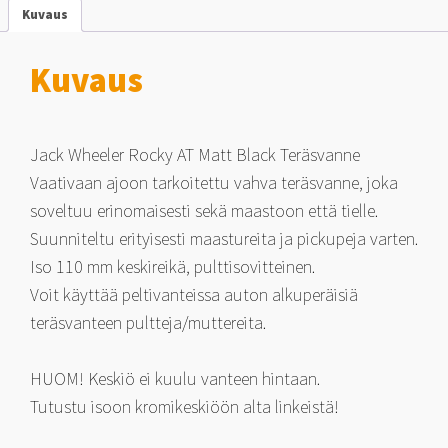
6x139.7
Kuvaus
-20
määrä
Kuvaus
Jack Wheeler Rocky AT Matt Black Teräsvanne
Vaativaan ajoon tarkoitettu vahva teräsvanne, joka
soveltuu erinomaisesti sekä maastoon että tielle.
Suunniteltu erityisesti maastureita ja pickupeja varten.
Iso 110 mm keskireikä, pulttisovitteinen.
Voit käyttää peltivanteissa auton alkuperäisiä
teräsvanteen pultteja/muttereita.
HUOM! Keskiö ei kuulu vanteen hintaan.
Tutustu isoon kromikeskiöön alta linkeistä!