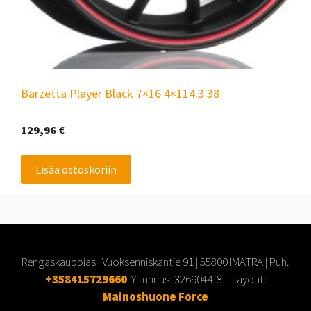
Barzetta Player Black 7×16 4×114.3 38
129,96
€
Lisää ostoskoriin
Rengaskauppias | Vuoksenniskantie 91 | 55800 IMATRA | Puh.
+358415729660
| Y-tunnus:
3269044-8
– Layout:
Mainoshuone Force