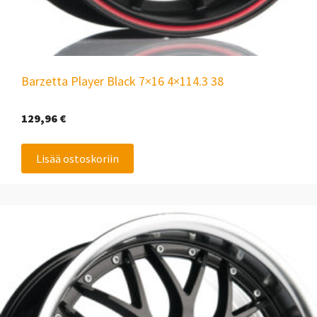
Barzetta Player Black 7×16 4×114.3 38
129,96
€
Lisää ostoskoriin