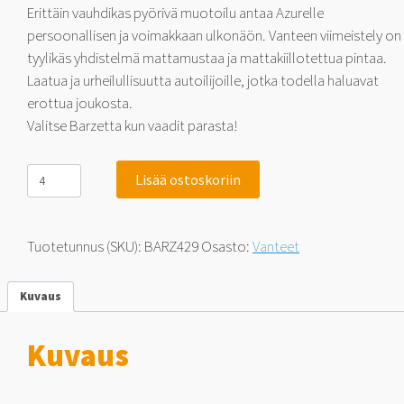
Erittäin vauhdikas pyörivä muotoilu antaa Azurelle
persoonallisen ja voimakkaan ulkonäön. Vanteen viimeistely on
tyylikäs yhdistelmä mattamustaa ja mattakiillotettua pintaa.
Laatua ja urheilullisuutta autoilijoille, jotka todella haluavat
erottua joukosta.
Valitse Barzetta kun vaadit parasta!
Barzetta
Lisää ostoskoriin
Azure
7x16
5x112
38
Tuotetunnus (SKU):
BARZ429
Osasto:
Vanteet
määrä
Kuvaus
Kuvaus