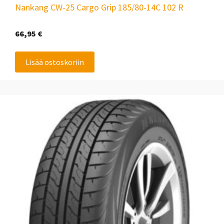
Nankang CW-25 Cargo Grip 185/80-14C 102 R
66,95
€
Lisää ostoskoriin