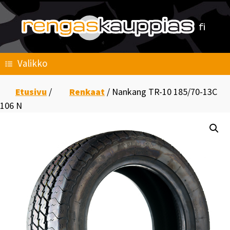
Skip
to
content
Valikko
Etusivu
/
Renkaat
/ Nankang TR-10 185/70-13C
106 N