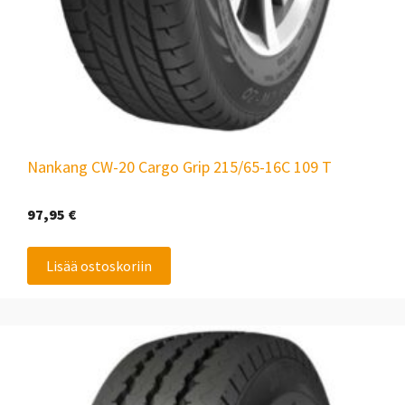
Nankang CW-20 Cargo Grip 215/65-16C 109 T
97,95
€
Lisää ostoskoriin