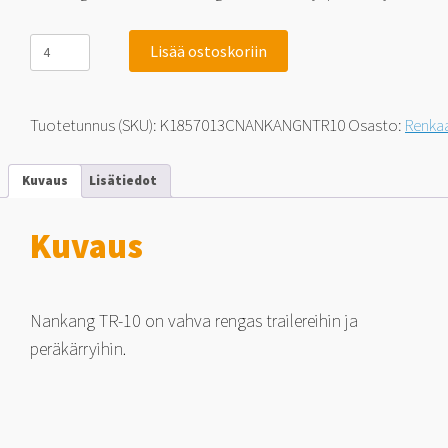
Nankang
Lisää ostoskoriin
TR-
10
185/70-
13C
Tuotetunnus (SKU):
K1857013CNANKANGNTR10
Osasto:
Renka
106
N
määrä
Kuvaus
Lisätiedot
Kuvaus
Nankang TR-10 on vahva rengas trailereihin ja
peräkärryihin.