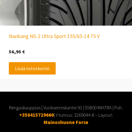
Nankang NS-2 Ultra Sport 155/65-14 75 V
56,95
€
Lisää ostoskoriin
Rengaskauppias | Vuoksenniskantie 91 | 55800 IMATRA | Puh.
+358415729660
| Y-tunnus:
3269044-8
– Layout:
Mainoshuone Force