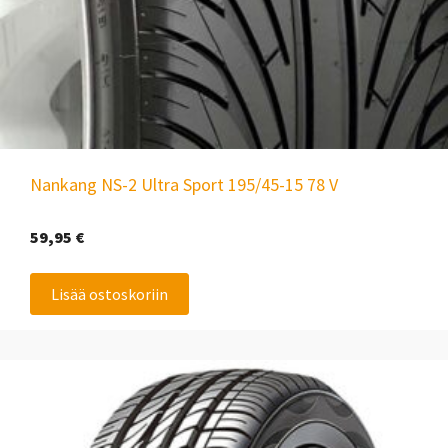
Nankang NS-2 Ultra Sport 195/45-15 78 V
59,95
€
Lisää ostoskoriin