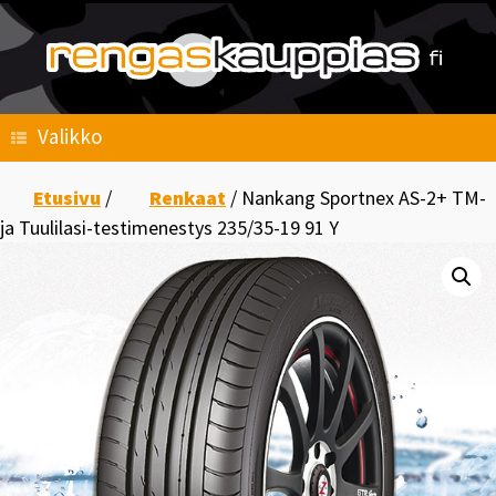
Skip
to
content
Valikko
Etusivu
/
Renkaat
/ Nankang Sportnex AS-2+ TM-
ja Tuulilasi-testimenestys 235/35-19 91 Y