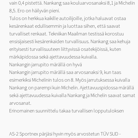
vain 0,4 pistettä. Nankang saa kouluarvosanaksi 8,1 ja Michelin
8,5. Ero on häilyvän pieni.
Tulos on herkkua kaikille autoilijoille, jotka haluavat ostaa
kesärenkaat edullisemmin ja luottaa siihen, että saavat
turvalliset renkaat. Tekniikan Maailman testissä korostuu
ensisijaisesti kesärenkaiden turvallisuus. Nankang saa kehuja
erityisesti turvallisuuteen liittyvissä osatekijöissä, kuten
märkäpidossa sekä ajettavuudessa kuivalla.
Nankangin jarrupito märällä on hyvä
Nankangin jarrupito märällä saa arvosanaksi 9, kun taas
esimerkiksi Michelinin tulos on 8. Myös jarrutuksessa kuivalla
Nankang on parempi kuin Michelin. Ajettavuuspidossa märällä
sekä ajettavuudessa kuivalla Nankang ja Michelin saavat samat
arvosanat.
Erinomainen suunnittelu takaa turvallisen lopputuloksen
AS-2 Sportnex pärjäsi hyvin myös arvostetun TÜV SUD -