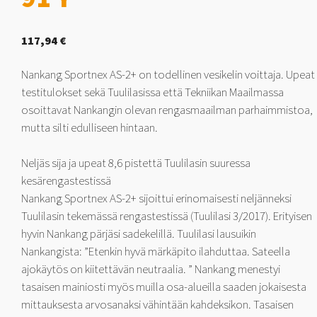
117,94
€
Nankang Sportnex AS-2+ on todellinen vesikelin voittaja. Upeat
testitulokset sekä Tuulilasissa että Tekniikan Maailmassa
osoittavat Nankangin olevan rengasmaailman parhaimmistoa,
mutta silti edulliseen hintaan.
Neljäs sija ja upeat 8,6 pistettä Tuulilasin suuressa
kesärengastestissä
Nankang Sportnex AS-2+ sijoittui erinomaisesti neljänneksi
Tuulilasin tekemässä rengastestissä (Tuulilasi 3/2017). Erityisen
hyvin Nankang pärjäsi sadekelillä. Tuulilasi lausuikin
Nankangista: ”Etenkin hyvä märkäpito ilahduttaa. Sateella
ajokäytös on kiitettävän neutraalia. ” Nankang menestyi
tasaisen mainiosti myös muilla osa-alueilla saaden jokaisesta
mittauksesta arvosanaksi vähintään kahdeksikon. Tasaisen