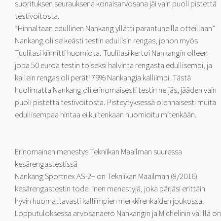
suorituksen seurauksena konaisarvosana jäi vain puoli pistettä
testivoitosta.
”Hinnaltaan edullinen Nankang yllätti parantuneilla otteillaan”
Nankang oli selkeästi testin edullisin rengas, johon myös
Tuulilasi kiinnitti huomiota. Tuulilasi kertoi Nankangin olleen
jopa 50 euroa testin toiseksi halvinta rengasta edullisempi, ja
kallein rengas oli peräti 79% Nankangia kalliimpi. Tästä
huolimatta Nankang oli erinomaisesti testin neljäs, jääden vain
puoli pistettä testivoitosta. Pisteytyksessä olennaisesti muita
edullisempaa hintaa ei kuitenkaan huomioitu mitenkään.
Erinomainen menestys Tekniikan Maailman suuressa
kesärengastestissä
Nankang Sportnex AS-2+ on Tekniikan Maailman (8/2016)
kesärengastestin todellinen menestyjä, joka pärjäsi erittäin
hyvin huomattavasti kalliimpien merkkirenkaiden joukossa.
Lopputuloksessa arvosanaero Nankangin ja Michelinin välillä on