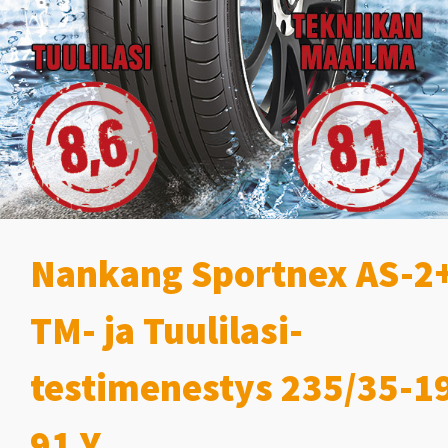
Nankang Sportnex AS-2
TM- ja Tuulilasi-
testimenestys 235/35-1
91 Y