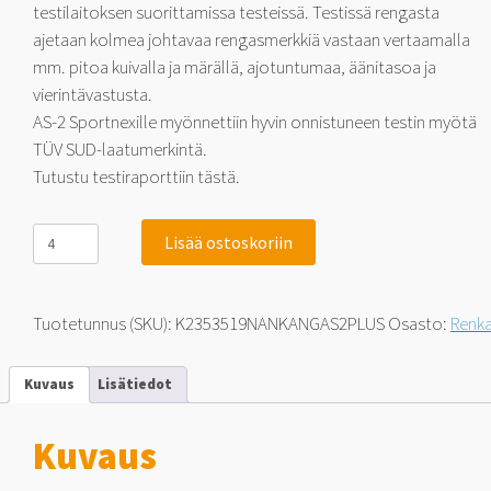
testilaitoksen suorittamissa testeissä. Testissä rengasta
ajetaan kolmea johtavaa rengasmerkkiä vastaan vertaamalla
mm. pitoa kuivalla ja märällä, ajotuntumaa, äänitasoa ja
vierintävastusta.
AS-2 Sportnexille myönnettiin hyvin onnistuneen testin myötä
TÜV SUD-laatumerkintä.
Tutustu testiraporttiin tästä.
Nankang
Lisää ostoskoriin
Sportnex
AS-
2+
TM-
Tuotetunnus (SKU):
K2353519NANKANGAS2PLUS
Osasto:
Renk
ja
Tuulilasi-
testimenestys
Kuvaus
Lisätiedot
235/35-
19
91
Kuvaus
Y
määrä