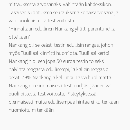
mittauksesta arvosanaksi vähintään kahdeksikon.
Tasaisen suorituksen seurauksena konaisarvosana jäi
vain puoli pistettä testivoitosta.
”Hinnaltaan edullinen Nankang yllätti parantuneilla
otteillaan”
Nankang oli selkeästi testin edullisin rengas, johon
myös Tuulilasi kiinnitti huomiota. Tuulilasi kertoi
Nankangin olleen jopa 50 euroa testin toiseksi
halvinta rengasta edullisempi, ja kallein rengas oli
peräti 79% Nankangia kalliimpi. Tästä huolimatta
Nankang oli erinomaisesti testin neljäs, jääden vain
puoli pistettä testivoitosta. Pisteytyksessä
olennaisesti muita edullisempaa hintaa ei kuitenkaan
huomioitu mitenkään.