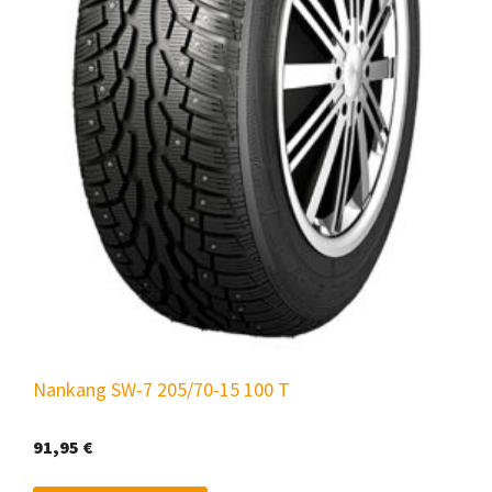
Nankang SW-7 205/70-15 100 T
91,95
€