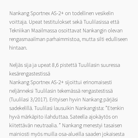
Nankang Sportnex AS-2+ on todellinen vesikelin
voittaja. Upeat testitulokset sekä Tuulilasissa että
Tekniikan Maailmassa osoittavat Nankangin olevan
rengasmaailman parhaimmistoa, mutta silti edulliseen
hintaan.
Neljäs sija ja upeat 8,6 pistettä Tuulilasin suuressa
kesärengastestissä
Nankang Sportnex AS-2+ sijoittui erinomaisesti
neljänneksi Tuulilasin tekemässä rengastestissä
(Tuulilasi 3/2017). Erityisen hyvin Nankang pärjäsi
sadekelillä. Tuulilasi lausuikin Nankangista: ”Etenkin
hyvä märkäpito ilahduttaa. Sateella ajokäytös on
kiitettävän neutraalia. ” Nankang menestyi tasaisen
mainiosti myös muilla osa-alueilla saaden jokaisesta