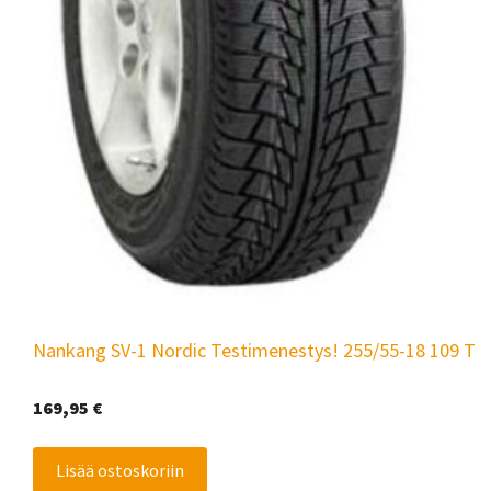
Nankang SV-1 Nordic Testimenestys! 255/55-18 109 T
169,95
€
Lisää ostoskoriin