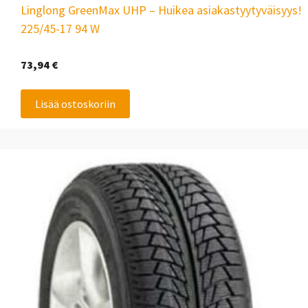
Linglong GreenMax UHP – Huikea asiakastyytyväisyys!
225/45-17 94 W
73,94
€
Lisää ostoskoriin