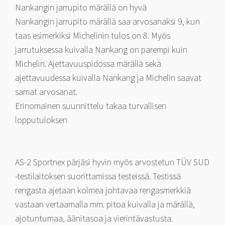
Nankangin jarrupito märällä on hyvä
Nankangin jarrupito märällä saa arvosanaksi 9, kun
taas esimerkiksi Michelinin tulos on 8. Myös
jarrutuksessa kuivalla Nankang on parempi kuin
Michelin. Ajettavuuspidossa märällä sekä
ajettavuudessa kuivalla Nankang ja Michelin saavat
samat arvosanat.
Erinomainen suunnittelu takaa turvallisen
lopputuloksen
AS-2 Sportnex pärjäsi hyvin myös arvostetun TÜV SUD
-testilaitoksen suorittamissa testeissä. Testissä
rengasta ajetaan kolmea johtavaa rengasmerkkiä
vastaan vertaamalla mm. pitoa kuivalla ja märällä,
ajotuntumaa, äänitasoa ja vierintävastusta.