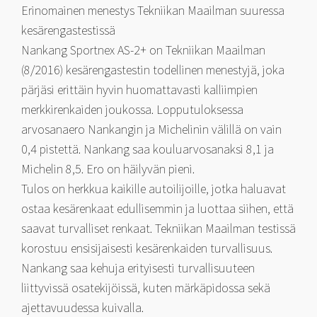
Erinomainen menestys Tekniikan Maailman suuressa
kesärengastestissä
Nankang Sportnex AS-2+ on Tekniikan Maailman
(8/2016) kesärengastestin todellinen menestyjä, joka
pärjäsi erittäin hyvin huomattavasti kalliimpien
merkkirenkaiden joukossa. Lopputuloksessa
arvosanaero Nankangin ja Michelinin välillä on vain
0,4 pistettä. Nankang saa kouluarvosanaksi 8,1 ja
Michelin 8,5. Ero on häilyvän pieni.
Tulos on herkkua kaikille autoilijoille, jotka haluavat
ostaa kesärenkaat edullisemmin ja luottaa siihen, että
saavat turvalliset renkaat. Tekniikan Maailman testissä
korostuu ensisijaisesti kesärenkaiden turvallisuus.
Nankang saa kehuja erityisesti turvallisuuteen
liittyvissä osatekijöissä, kuten märkäpidossa sekä
ajettavuudessa kuivalla.