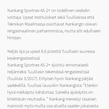
Nankang Sportnex AS-2+ on todellinen vesikelin
voittaja. Upeat testitulokset sekä Tuulilasissa että
Tekniikan Maailmassa osoittavat Nankangin olevan
rengasmaailman parhaimmistoa, mutta silti edulliseen
hintaan.
Neljäs sija ja upeat 8,6 pistettä Tuulilasin suuressa
kesärengastestissä
Nankang Sportnex AS-2+ sijoittui erinomaisesti
neljänneksi Tuulilasin tekemässä rengastestissä
(Tuulilasi 3/2017). Erityisen hyvin Nankang pärjäsi
sadekelillä. Tuulilasi lausuikin Nankangista: ”Etenkin
hyvä märkäpito ilahduttaa. Sateella ajokäytös on
kiitettävän neutraalia. ” Nankang menestyi tasaisen
mainiosti myös muilla osa-alueilla saaden jokaisesta