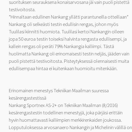
suorituksen seurauksena konaisarvosana jäi vain puoli pistettä
testivoitosta.
”Hinnaltaan edullinen Nankang yllätti parantuneilla otteillaan”
Nankang oli selkeästi testin edullisin rengas, johon myös
Tuulilasi kiinnitti huomiota. Tuulilasi kertoi Nankangin olleen
jopa 50 euroa testin toiseksi halvinta rengasta edullisempi, ja
kallein rengas oli peräti 79% Nankangia kalliimpi. Tästä
huolimatta Nankang oli erinomaisesti testin neljäs, jääden vain
puoli pistettä testivoitosta. Pisteytyksessä olennaisesti muita
edullisempaa hintaa ei kuitenkaan huomioitu mitenkään.
Erinomainen menestys Tekniikan Maailman suuressa
kesärengastestissä
Nankang Sportnex AS-2+ on Tekniikan Maailman (8/2016)
kesärengastestin todellinen menestyjä, joka pärjäsi erittäin
hyvin huomattavasti kalliimpien merkkirenkaiden joukossa.
Lopputuloksessa arvosanaero Nankangin ja Michelinin välillä on