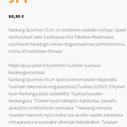
80,95
€
Nankang Sportnex AS-2+ on todellinen vesikelin voittaja. Upeat
testitulokset sekä Tuulilasissa että Tekniikan Maailmassa
osoittavat Nankangin olevan rengasmaailman parhaimmistoa,
mutta silti edulliseen hintaan.
Neljäs sija ja upeat 8,6 pistettä Tuulilasin suuressa
kesärengastestissä
Nankang Sportnex AS-2+ sijoittui erinomaisesti neljänneksi
Tuulilasin tekemässä rengastestissä (Tuulilasi 3/2017). Erityisen
hyvin Nankang pärjäsi sadekelillä. Tuulilasi lausuikin
Nankangista: ”Etenkin hyvä märkäpito ilahduttaa. Sateella
ajokäytös on kiitettävän neutraalia. ” Nankang menestyi
tasaisen mainiosti myös muilla osa-alueilla saaden jokaisesta
mittauksesta arvosanaksi vähintään kahdeksikon. Tasaisen