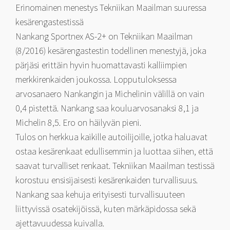
Erinomainen menestys Tekniikan Maailman suuressa
kesärengastestissä
Nankang Sportnex AS-2+ on Tekniikan Maailman
(8/2016) kesärengastestin todellinen menestyjä, joka
pärjäsi erittäin hyvin huomattavasti kalliimpien
merkkirenkaiden joukossa. Lopputuloksessa
arvosanaero Nankangin ja Michelinin välillä on vain
0,4 pistettä. Nankang saa kouluarvosanaksi 8,1 ja
Michelin 8,5. Ero on häilyvän pieni.
Tulos on herkkua kaikille autoilijoille, jotka haluavat
ostaa kesärenkaat edullisemmin ja luottaa siihen, että
saavat turvalliset renkaat. Tekniikan Maailman testissä
korostuu ensisijaisesti kesärenkaiden turvallisuus.
Nankang saa kehuja erityisesti turvallisuuteen
liittyvissä osatekijöissä, kuten märkäpidossa sekä
ajettavuudessa kuivalla.