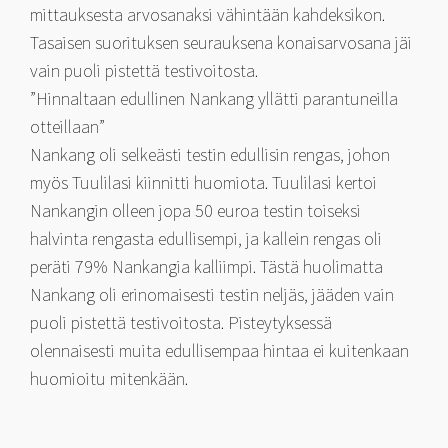
mittauksesta arvosanaksi vähintään kahdeksikon.
Tasaisen suorituksen seurauksena konaisarvosana jäi
vain puoli pistettä testivoitosta.
”Hinnaltaan edullinen Nankang yllätti parantuneilla
otteillaan”
Nankang oli selkeästi testin edullisin rengas, johon
myös Tuulilasi kiinnitti huomiota. Tuulilasi kertoi
Nankangin olleen jopa 50 euroa testin toiseksi
halvinta rengasta edullisempi, ja kallein rengas oli
peräti 79% Nankangia kalliimpi. Tästä huolimatta
Nankang oli erinomaisesti testin neljäs, jääden vain
puoli pistettä testivoitosta. Pisteytyksessä
olennaisesti muita edullisempaa hintaa ei kuitenkaan
huomioitu mitenkään.