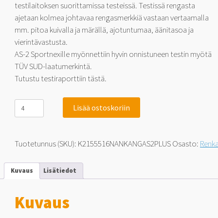
testilaitoksen suorittamissa testeissä. Testissä rengasta
ajetaan kolmea johtavaa rengasmerkkiä vastaan vertaamalla
mm. pitoa kuivalla ja märällä, ajotuntumaa, äänitasoa ja
vierintävastusta.
AS-2 Sportnexille myönnettiin hyvin onnistuneen testin myötä
TÜV SUD-laatumerkintä.
Tutustu testiraporttiin tästä.
Nankang
Lisää ostoskoriin
Sportnex
AS-
2+
TM-
Tuotetunnus (SKU):
K2155516NANKANGAS2PLUS
Osasto:
Renk
ja
Tuulilasi-
testimenestys
Kuvaus
Lisätiedot
215/55-
16
97
Kuvaus
Y
määrä