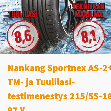
Nankang Sportnex AS-2
TM- ja Tuulilasi-
testimenestys 215/55-1
97 Y