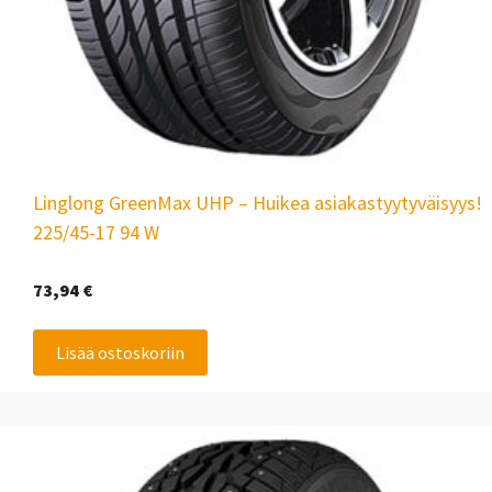
Linglong GreenMax UHP – Huikea asiakastyytyväisyys!
225/45-17 94 W
73,94
€
Lisää ostoskoriin