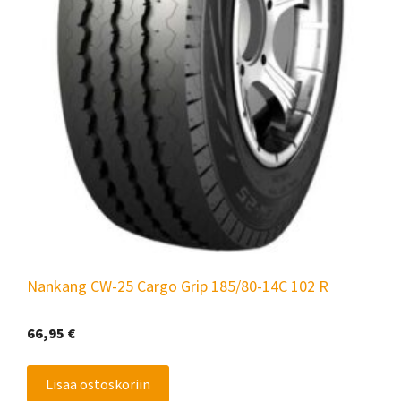
Nankang CW-25 Cargo Grip 185/80-14C 102 R
66,95
€
Lisää ostoskoriin