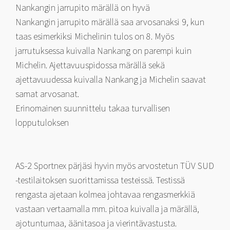
Nankangin jarrupito märällä on hyvä
Nankangin jarrupito märällä saa arvosanaksi 9, kun
taas esimerkiksi Michelinin tulos on 8. Myös
jarrutuksessa kuivalla Nankang on parempi kuin
Michelin. Ajettavuuspidossa märällä sekä
ajettavuudessa kuivalla Nankang ja Michelin saavat
samat arvosanat.
Erinomainen suunnittelu takaa turvallisen
lopputuloksen
AS-2 Sportnex pärjäsi hyvin myös arvostetun TÜV SUD
-testilaitoksen suorittamissa testeissä. Testissä
rengasta ajetaan kolmea johtavaa rengasmerkkiä
vastaan vertaamalla mm. pitoa kuivalla ja märällä,
ajotuntumaa, äänitasoa ja vierintävastusta.