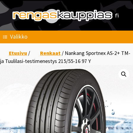
Skip
to
content
Valikko
Etusivu
/
Renkaat
/ Nankang Sportnex AS-2+ TM-
ja Tuulilasi-testimenestys 215/55-16 97 Y