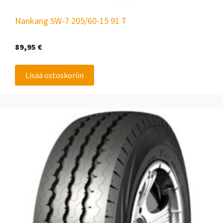
Nankang SW-7 205/60-15 91 T
89,95
€
Lisää ostoskoriin