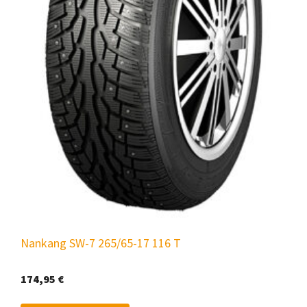
Nankang SW-7 265/65-17 116 T
174,95
€