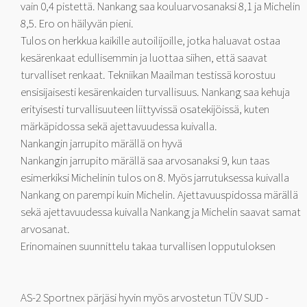
vain 0,4 pistettä. Nankang saa kouluarvosanaksi 8,1 ja Michelin
8,5. Ero on häilyvän pieni.
Tulos on herkkua kaikille autoilijoille, jotka haluavat ostaa
kesärenkaat edullisemmin ja luottaa siihen, että saavat
turvalliset renkaat. Tekniikan Maailman testissä korostuu
ensisijaisesti kesärenkaiden turvallisuus. Nankang saa kehuja
erityisesti turvallisuuteen liittyvissä osatekijöissä, kuten
märkäpidossa sekä ajettavuudessa kuivalla.
Nankangin jarrupito märällä on hyvä
Nankangin jarrupito märällä saa arvosanaksi 9, kun taas
esimerkiksi Michelinin tulos on 8. Myös jarrutuksessa kuivalla
Nankang on parempi kuin Michelin. Ajettavuuspidossa märällä
sekä ajettavuudessa kuivalla Nankang ja Michelin saavat samat
arvosanat.
Erinomainen suunnittelu takaa turvallisen lopputuloksen
AS-2 Sportnex pärjäsi hyvin myös arvostetun TÜV SUD -