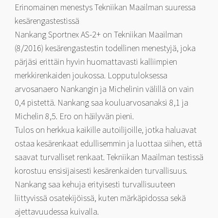
Erinomainen menestys Tekniikan Maailman suuressa
kesärengastestissä
Nankang Sportnex AS-2+ on Tekniikan Maailman
(8/2016) kesärengastestin todellinen menestyjä, joka
pärjäsi erittäin hyvin huomattavasti kalliimpien
merkkirenkaiden joukossa. Lopputuloksessa
arvosanaero Nankangin ja Michelinin välillä on vain
0,4 pistettä. Nankang saa kouluarvosanaksi 8,1 ja
Michelin 8,5. Ero on häilyvän pieni.
Tulos on herkkua kaikille autoilijoille, jotka haluavat
ostaa kesärenkaat edullisemmin ja luottaa siihen, että
saavat turvalliset renkaat. Tekniikan Maailman testissä
korostuu ensisijaisesti kesärenkaiden turvallisuus.
Nankang saa kehuja erityisesti turvallisuuteen
liittyvissä osatekijöissä, kuten märkäpidossa sekä
ajettavuudessa kuivalla.