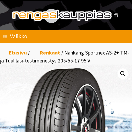
Skip
to
content
Valikko
Etusivu
/
Renkaat
/ Nankang Sportnex AS-2+ TM-
ja Tuulilasi-testimenestys 205/55-17 95 V