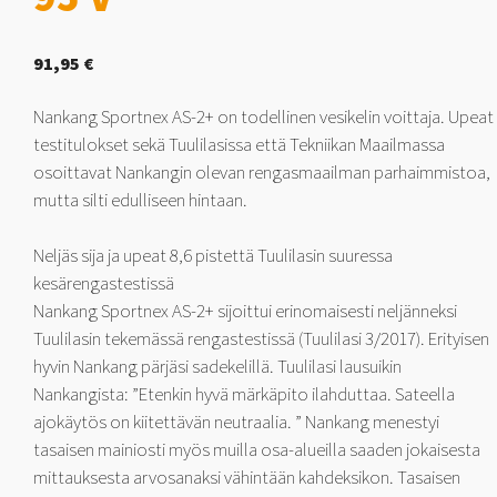
91,95
€
Nankang Sportnex AS-2+ on todellinen vesikelin voittaja. Upeat
testitulokset sekä Tuulilasissa että Tekniikan Maailmassa
osoittavat Nankangin olevan rengasmaailman parhaimmistoa,
mutta silti edulliseen hintaan.
Neljäs sija ja upeat 8,6 pistettä Tuulilasin suuressa
kesärengastestissä
Nankang Sportnex AS-2+ sijoittui erinomaisesti neljänneksi
Tuulilasin tekemässä rengastestissä (Tuulilasi 3/2017). Erityisen
hyvin Nankang pärjäsi sadekelillä. Tuulilasi lausuikin
Nankangista: ”Etenkin hyvä märkäpito ilahduttaa. Sateella
ajokäytös on kiitettävän neutraalia. ” Nankang menestyi
tasaisen mainiosti myös muilla osa-alueilla saaden jokaisesta
mittauksesta arvosanaksi vähintään kahdeksikon. Tasaisen