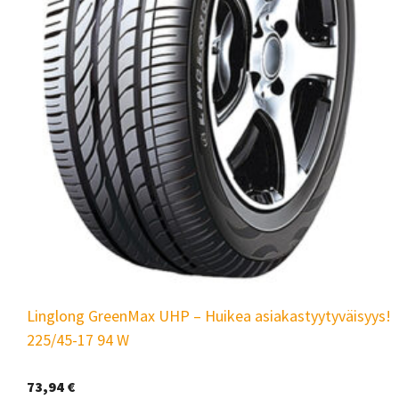
Linglong GreenMax UHP – Huikea asiakastyytyväisyys!
225/45-17 94 W
73,94
€