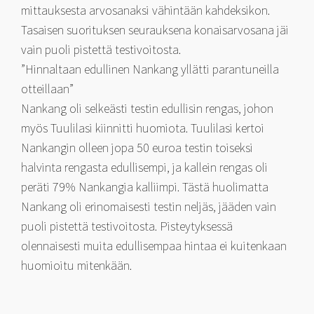
mittauksesta arvosanaksi vähintään kahdeksikon.
Tasaisen suorituksen seurauksena konaisarvosana jäi
vain puoli pistettä testivoitosta.
”Hinnaltaan edullinen Nankang yllätti parantuneilla
otteillaan”
Nankang oli selkeästi testin edullisin rengas, johon
myös Tuulilasi kiinnitti huomiota. Tuulilasi kertoi
Nankangin olleen jopa 50 euroa testin toiseksi
halvinta rengasta edullisempi, ja kallein rengas oli
peräti 79% Nankangia kalliimpi. Tästä huolimatta
Nankang oli erinomaisesti testin neljäs, jääden vain
puoli pistettä testivoitosta. Pisteytyksessä
olennaisesti muita edullisempaa hintaa ei kuitenkaan
huomioitu mitenkään.