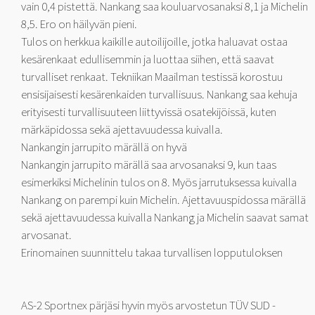
vain 0,4 pistettä. Nankang saa kouluarvosanaksi 8,1 ja Michelin
8,5. Ero on häilyvän pieni.
Tulos on herkkua kaikille autoilijoille, jotka haluavat ostaa
kesärenkaat edullisemmin ja luottaa siihen, että saavat
turvalliset renkaat. Tekniikan Maailman testissä korostuu
ensisijaisesti kesärenkaiden turvallisuus. Nankang saa kehuja
erityisesti turvallisuuteen liittyvissä osatekijöissä, kuten
märkäpidossa sekä ajettavuudessa kuivalla.
Nankangin jarrupito märällä on hyvä
Nankangin jarrupito märällä saa arvosanaksi 9, kun taas
esimerkiksi Michelinin tulos on 8. Myös jarrutuksessa kuivalla
Nankang on parempi kuin Michelin. Ajettavuuspidossa märällä
sekä ajettavuudessa kuivalla Nankang ja Michelin saavat samat
arvosanat.
Erinomainen suunnittelu takaa turvallisen lopputuloksen
AS-2 Sportnex pärjäsi hyvin myös arvostetun TÜV SUD -