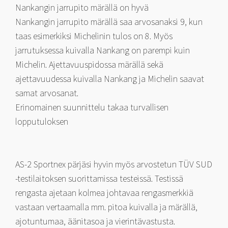
Nankangin jarrupito märällä on hyvä
Nankangin jarrupito märällä saa arvosanaksi 9, kun
taas esimerkiksi Michelinin tulos on 8. Myös
jarrutuksessa kuivalla Nankang on parempi kuin
Michelin. Ajettavuuspidossa märällä sekä
ajettavuudessa kuivalla Nankang ja Michelin saavat
samat arvosanat.
Erinomainen suunnittelu takaa turvallisen
lopputuloksen
AS-2 Sportnex pärjäsi hyvin myös arvostetun TÜV SUD
-testilaitoksen suorittamissa testeissä. Testissä
rengasta ajetaan kolmea johtavaa rengasmerkkiä
vastaan vertaamalla mm. pitoa kuivalla ja märällä,
ajotuntumaa, äänitasoa ja vierintävastusta.