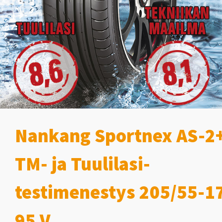
Nankang Sportnex AS-2
TM- ja Tuulilasi-
testimenestys 205/55-1
95 V