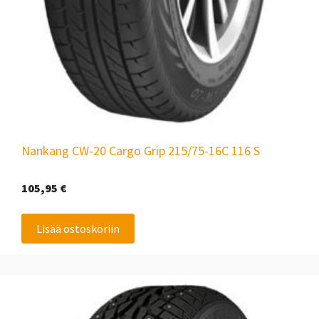
Nankang CW-20 Cargo Grip 215/75-16C 116 S
105,95
€
Lisää ostoskoriin