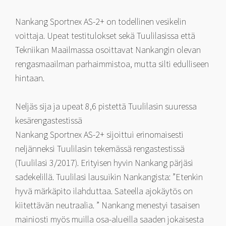
Nankang Sportnex AS-2+ on todellinen vesikelin
voittaja. Upeat testitulokset sekä Tuulilasissa että
Tekniikan Maailmassa osoittavat Nankangin olevan
rengasmaailman parhaimmistoa, mutta silti edulliseen
hintaan.
Neljäs sija ja upeat 8,6 pistettä Tuulilasin suuressa
kesärengastestissä
Nankang Sportnex AS-2+ sijoittui erinomaisesti
neljänneksi Tuulilasin tekemässä rengastestissä
(Tuulilasi 3/2017). Erityisen hyvin Nankang pärjäsi
sadekelillä. Tuulilasi lausuikin Nankangista: ”Etenkin
hyvä märkäpito ilahduttaa. Sateella ajokäytös on
kiitettävän neutraalia. ” Nankang menestyi tasaisen
mainiosti myös muilla osa-alueilla saaden jokaisesta