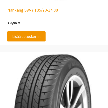
Nankang SW-7 185/70-14 88 T
70,95
€
Lisää ostoskoriin