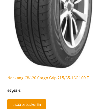
Nankang CW-20 Cargo Grip 215/65-16C 109 T
97,95
€
Lisää ostoskoriin