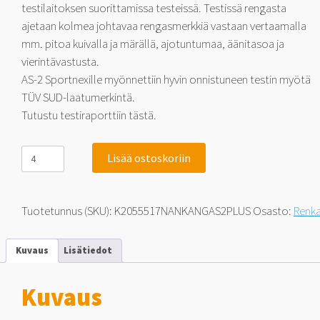
testilaitoksen suorittamissa testeissä. Testissä rengasta
ajetaan kolmea johtavaa rengasmerkkiä vastaan vertaamalla
mm. pitoa kuivalla ja märällä, ajotuntumaa, äänitasoa ja
vierintävastusta.
AS-2 Sportnexille myönnettiin hyvin onnistuneen testin myötä
TÜV SUD-laatumerkintä.
Tutustu testiraporttiin tästä.
Nankang
Lisää ostoskoriin
Sportnex
AS-
2+
TM-
Tuotetunnus (SKU):
K2055517NANKANGAS2PLUS
Osasto:
Renk
ja
Tuulilasi-
testimenestys
Kuvaus
Lisätiedot
205/55-
17
95
Kuvaus
V
määrä