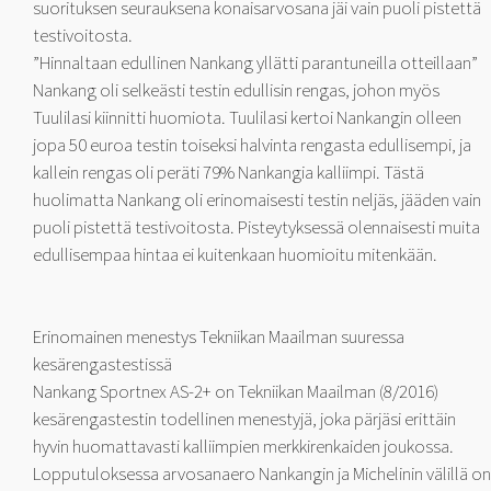
suorituksen seurauksena konaisarvosana jäi vain puoli pistettä
testivoitosta.
”Hinnaltaan edullinen Nankang yllätti parantuneilla otteillaan”
Nankang oli selkeästi testin edullisin rengas, johon myös
Tuulilasi kiinnitti huomiota. Tuulilasi kertoi Nankangin olleen
jopa 50 euroa testin toiseksi halvinta rengasta edullisempi, ja
kallein rengas oli peräti 79% Nankangia kalliimpi. Tästä
huolimatta Nankang oli erinomaisesti testin neljäs, jääden vain
puoli pistettä testivoitosta. Pisteytyksessä olennaisesti muita
edullisempaa hintaa ei kuitenkaan huomioitu mitenkään.
Erinomainen menestys Tekniikan Maailman suuressa
kesärengastestissä
Nankang Sportnex AS-2+ on Tekniikan Maailman (8/2016)
kesärengastestin todellinen menestyjä, joka pärjäsi erittäin
hyvin huomattavasti kalliimpien merkkirenkaiden joukossa.
Lopputuloksessa arvosanaero Nankangin ja Michelinin välillä on