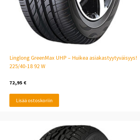
Linglong GreenMax UHP – Huikea asiakastyytyväisyys!
225/40-18 92 W
72,95
€
Lisää ostoskoriin