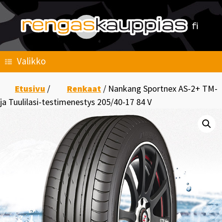
Skip
to
content
Valikko
Etusivu
/
Renkaat
/ Nankang Sportnex AS-2+ TM-
ja Tuulilasi-testimenestys 205/40-17 84 V