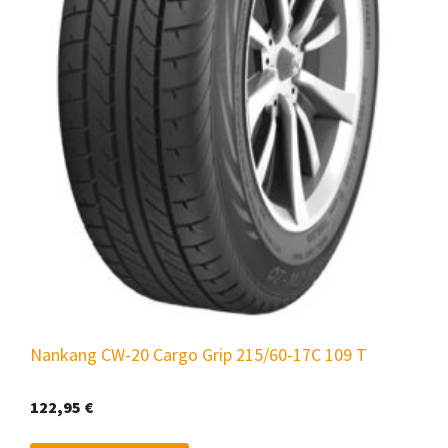
Nankang CW-20 Cargo Grip 215/60-17C 109 T
122,95
€