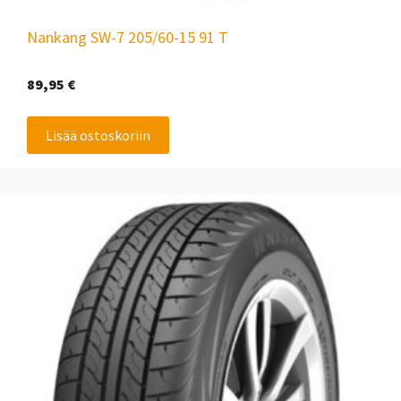
Nankang SW-7 205/60-15 91 T
89,95
€
Lisää ostoskoriin