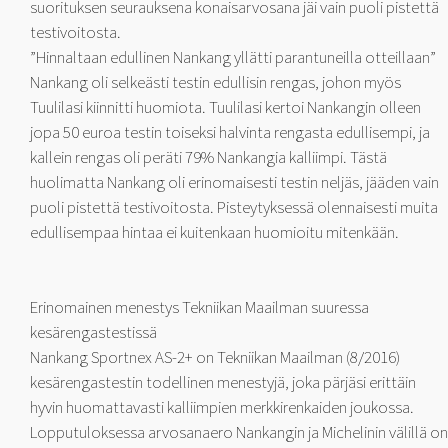
suorituksen seurauksena konaisarvosana jäi vain puoli pistettä
testivoitosta.
”Hinnaltaan edullinen Nankang yllätti parantuneilla otteillaan”
Nankang oli selkeästi testin edullisin rengas, johon myös
Tuulilasi kiinnitti huomiota. Tuulilasi kertoi Nankangin olleen
jopa 50 euroa testin toiseksi halvinta rengasta edullisempi, ja
kallein rengas oli peräti 79% Nankangia kalliimpi. Tästä
huolimatta Nankang oli erinomaisesti testin neljäs, jääden vain
puoli pistettä testivoitosta. Pisteytyksessä olennaisesti muita
edullisempaa hintaa ei kuitenkaan huomioitu mitenkään.
Erinomainen menestys Tekniikan Maailman suuressa
kesärengastestissä
Nankang Sportnex AS-2+ on Tekniikan Maailman (8/2016)
kesärengastestin todellinen menestyjä, joka pärjäsi erittäin
hyvin huomattavasti kalliimpien merkkirenkaiden joukossa.
Lopputuloksessa arvosanaero Nankangin ja Michelinin välillä on