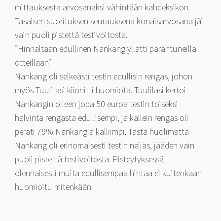
mittauksesta arvosanaksi vähintään kahdeksikon.
Tasaisen suorituksen seurauksena konaisarvosana jäi
vain puoli pistettä testivoitosta.
”Hinnaltaan edullinen Nankang yllätti parantuneilla
otteillaan”
Nankang oli selkeästi testin edullisin rengas, johon
myös Tuulilasi kiinnitti huomiota. Tuulilasi kertoi
Nankangin olleen jopa 50 euroa testin toiseksi
halvinta rengasta edullisempi, ja kallein rengas oli
peräti 79% Nankangia kalliimpi. Tästä huolimatta
Nankang oli erinomaisesti testin neljäs, jääden vain
puoli pistettä testivoitosta. Pisteytyksessä
olennaisesti muita edullisempaa hintaa ei kuitenkaan
huomioitu mitenkään.