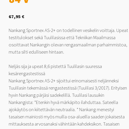
67,95
€
Nankang Sportnex AS-2+ on todellinen vesikelin voittaja. Upeat
testitulokset sekä Tuulilasissa että Tekniikan Maailmassa
osoittavat Nankangin olevan rengasmaailman parhaimmistoa,
mutta silti edulliseen hintaan.
Neljäs sija ja upeat 8,6 pistettä Tuulilasin suuressa
kesärengastestissä
Nankang Sportnex AS-2+ sijoittui erinomaisesti neljänneksi
Tuulilasin tekemässä rengastestissä (Tuulilasi 3/2017). Erityisen
hyvin Nankang pärjäsi sadekelillä. Tuulilasi lausuikin
Nankangista: ”Etenkin hyvä märkäpito ilahduttaa. Sateella
ajokäytös on kiitettävän neutraalia. ” Nankang menestyi
tasaisen mainiosti myös muilla osa-alueilla saaden jokaisesta
mittauksesta arvosanaksi vähintään kahdeksikon. Tasaisen