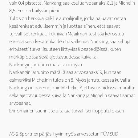
vain 0,4 pistettä. Nankang saa kouluarvosanaksi 8,1 ja Michelin
8,5. Ero on häilyvän pieni.
Tulos on herkkua kaikille autoilijoille, jotka haluavat ostaa
kesärenkaat edullisemmin ja luottaa siihen, että saavat
turvalliset renkaat. Tekniikan Maailman testissä korostuu
ensisijaisesti kesärenkaiden turvallisuus. Nankang saa kehuja
erityisesti turvallisuuteen liittyvissä osatekijöissä, kuten
märkäpidossa sekä ajettavuudessa kuivalla.
Nankangin jarrupito märällä on hyvä
Nankangin jarrupito märällä saa arvosanaksi 9, kun taas
esimerkiksi Michelinin tulos on 8. Myös jarrutuksessa kuivalla
Nankang on parempi kuin Michelin. Ajettavuuspidossa märällä
sekä ajettavuudessa kuivalla Nankang ja Michelin saavat samat
arvosanat.
Erinomainen suunnittelu takaa turvallisen lopputuloksen
AS-2 Sportnex pärjäsi hyvin myös arvostetun TÜV SUD -