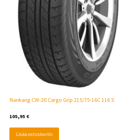
Nankang CW-20 Cargo Grip 215/75-16C 116 S
105,95
€
Lisää ostoskoriin