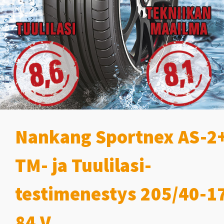
Nankang Sportnex AS-2
TM- ja Tuulilasi-
testimenestys 205/40-1
84 V