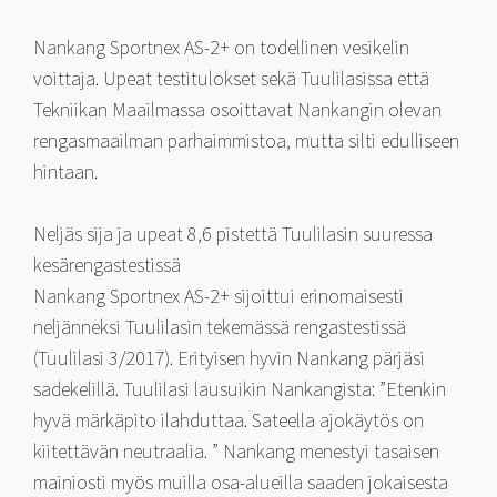
Nankang Sportnex AS-2+ on todellinen vesikelin
voittaja. Upeat testitulokset sekä Tuulilasissa että
Tekniikan Maailmassa osoittavat Nankangin olevan
rengasmaailman parhaimmistoa, mutta silti edulliseen
hintaan.
Neljäs sija ja upeat 8,6 pistettä Tuulilasin suuressa
kesärengastestissä
Nankang Sportnex AS-2+ sijoittui erinomaisesti
neljänneksi Tuulilasin tekemässä rengastestissä
(Tuulilasi 3/2017). Erityisen hyvin Nankang pärjäsi
sadekelillä. Tuulilasi lausuikin Nankangista: ”Etenkin
hyvä märkäpito ilahduttaa. Sateella ajokäytös on
kiitettävän neutraalia. ” Nankang menestyi tasaisen
mainiosti myös muilla osa-alueilla saaden jokaisesta