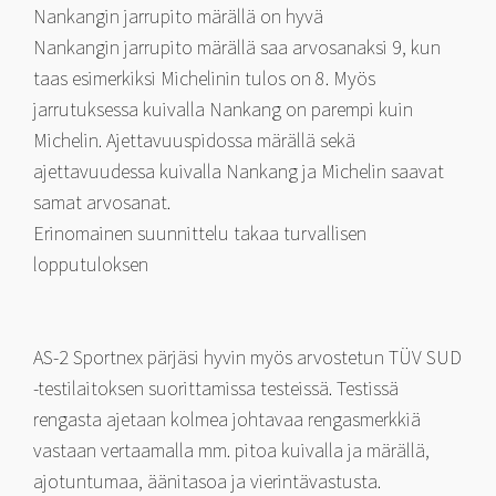
Nankangin jarrupito märällä on hyvä
Nankangin jarrupito märällä saa arvosanaksi 9, kun
taas esimerkiksi Michelinin tulos on 8. Myös
jarrutuksessa kuivalla Nankang on parempi kuin
Michelin. Ajettavuuspidossa märällä sekä
ajettavuudessa kuivalla Nankang ja Michelin saavat
samat arvosanat.
Erinomainen suunnittelu takaa turvallisen
lopputuloksen
AS-2 Sportnex pärjäsi hyvin myös arvostetun TÜV SUD
-testilaitoksen suorittamissa testeissä. Testissä
rengasta ajetaan kolmea johtavaa rengasmerkkiä
vastaan vertaamalla mm. pitoa kuivalla ja märällä,
ajotuntumaa, äänitasoa ja vierintävastusta.