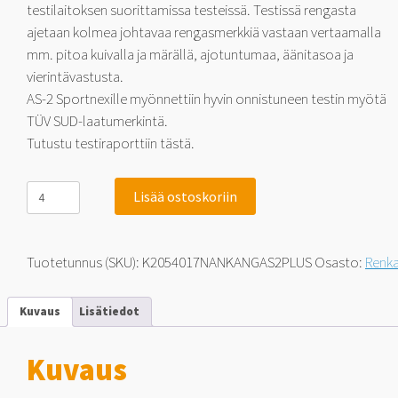
testilaitoksen suorittamissa testeissä. Testissä rengasta
ajetaan kolmea johtavaa rengasmerkkiä vastaan vertaamalla
mm. pitoa kuivalla ja märällä, ajotuntumaa, äänitasoa ja
vierintävastusta.
AS-2 Sportnexille myönnettiin hyvin onnistuneen testin myötä
TÜV SUD-laatumerkintä.
Tutustu testiraporttiin tästä.
Nankang
Lisää ostoskoriin
Sportnex
AS-
2+
TM-
Tuotetunnus (SKU):
K2054017NANKANGAS2PLUS
Osasto:
Renk
ja
Tuulilasi-
testimenestys
Kuvaus
Lisätiedot
205/40-
17
84
Kuvaus
V
määrä