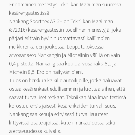
Erinomainen menestys Tekniikan Maailman suuressa
kesärengastestissä
Nankang Sportnex AS-2+ on Tekniikan Maailman
(8/2016) kesärengastestin todellinen menestyjä, joka
pärjäsi erittäin hyvin huomattavasti kalliimpien
merkkirenkaiden joukossa. Lopputuloksessa
arvosanaero Nankangin ja Michelinin välillä on vain
0,4 pistettä. Nankang saa kouluarvosanaksi 8,1 ja
Michelin 8,5. Ero on häilyvän pieni.
Tulos on herkkua kaikille autoilijoille, jotka haluavat
ostaa kesärenkaat edullisemmin ja luottaa siihen, että
saavat turvalliset renkaat. Tekniikan Maailman testissä
korostuu ensisijaisesti kesärenkaiden turvallisuus.
Nankang saa kehuja erityisesti turvallisuuteen
liittyvissä osatekijöissä, kuten märkäpidossa sekä
ajettavuudessa kuivalla.