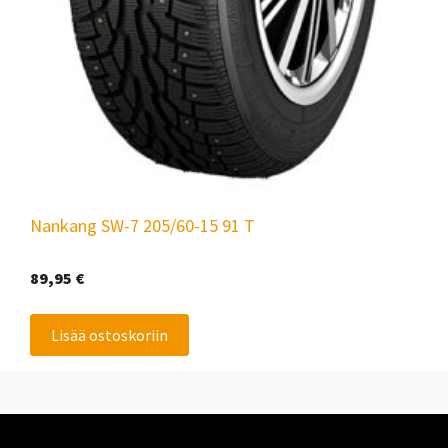
Nankang SW-7 205/60-15 91 T
89,95
€
Lisää ostoskoriin