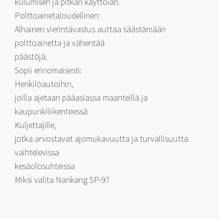
kulumisen ja pitkän käyttöiän.
Polttoainetaloudellinen:
Alhainen vierintävastus auttaa säästämään
polttoainetta ja vähentää
päästöjä.
Sopii erinomaisesti:
Henkilöautoihin,
joilla ajetaan pääasiassa maanteillä ja
kaupunkiliikenteessä
Kuljettajille,
jotka arvostavat ajomukavuutta ja turvallisuutta
vaihtelevissa
kesäolosuhteissa
Miksi valita Nankang SP-9?