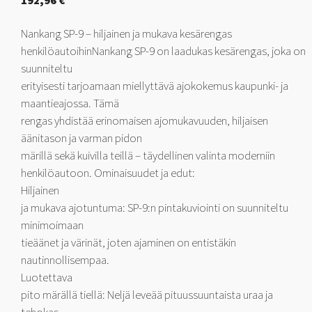
192,96
€
Nankang SP-9 – hiljainen ja mukava kesärengas
henkilöautoihinNankang SP-9 on laadukas kesärengas, joka on
suunniteltu
erityisesti tarjoamaan miellyttävä ajokokemus kaupunki- ja
maantieajossa. Tämä
rengas yhdistää erinomaisen ajomukavuuden, hiljaisen
äänitason ja varman pidon
märillä sekä kuivilla teillä – täydellinen valinta moderniin
henkilöautoon. Ominaisuudet ja edut:
Hiljainen
ja mukava ajotuntuma: SP-9:n pintakuviointi on suunniteltu
minimoimaan
tieäänet ja värinät, joten ajaminen on entistäkin
nautinnollisempaa.
Luotettava
pito märällä tiellä: Neljä leveää pituussuuntaista uraa ja