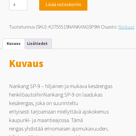
Nankang
Lisää ostoskoriin
SP-
9
-
Nopeusluokka
Tuotetunnus (SKU):
K2755519NANKANGSP9W
Osasto:
Renkaat
W
275/55-
19
Kuvaus
Lisätiedot
111
W
määrä
Kuvaus
Nankang SP-9 – hiljainen ja mukava kesärengas
henkilöautoihinNankang SP-9 on laadukas
kesärengas, joka on suunniteltu
erityisesti tarjoamaan miellyttävä ajokokemus
kaupunki- ja maantieajossa. Tämä
rengas yhdistää erinomaisen ajomukavuuden,