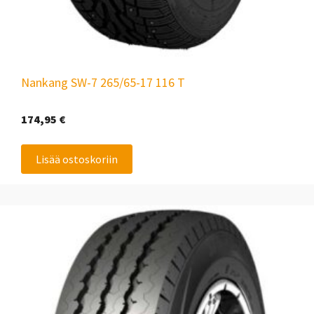
Nankang SW-7 265/65-17 116 T
174,95
€
Lisää ostoskoriin