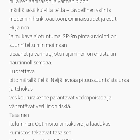
hiljaisen äänitason ja varman pidon
märillä sekä kuivilla teillä – täydellinen valinta
moderniin henkilöautoon. Ominaisuudet ja edut:
Hiljainen
ja mukava ajotuntuma: SP-9:n pintakuviointi on
suunniteltu minimoimaan
tieäänet ja värinät, joten ajaminen on entistäkin
nautinnollisempaa.
Luotettava
pito märällä tiellä: Neljä leveää pituussuuntaista uraa
ja tehokas
vesikoururakenne parantavat vedenpoistoa ja
vähentävät vesiliirron riskiä.
Tasainen
kuluminen: Optimoitu pintakuvio ja laadukas
kumiseos takaavat tasaisen