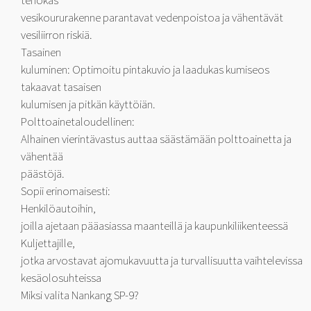
tehokas
vesikoururakenne parantavat vedenpoistoa ja vähentävät
vesiliirron riskiä.
Tasainen
kuluminen: Optimoitu pintakuvio ja laadukas kumiseos
takaavat tasaisen
kulumisen ja pitkän käyttöiän.
Polttoainetaloudellinen:
Alhainen vierintävastus auttaa säästämään polttoainetta ja
vähentää
päästöjä.
Sopii erinomaisesti:
Henkilöautoihin,
joilla ajetaan pääasiassa maanteillä ja kaupunkiliikenteessä
Kuljettajille,
jotka arvostavat ajomukavuutta ja turvallisuutta vaihtelevissa
kesäolosuhteissa
Miksi valita Nankang SP-9?