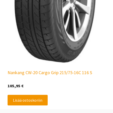
Nankang CW-20 Cargo Grip 215/75-16C 116 S
105,95
€
Lisää ostoskoriin