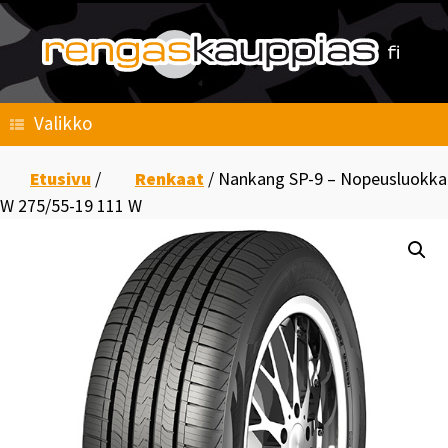
Skip
to
content
Valikko
Etusivu
/
Renkaat
/ Nankang SP-9 – Nopeusluokka
W 275/55-19 111 W