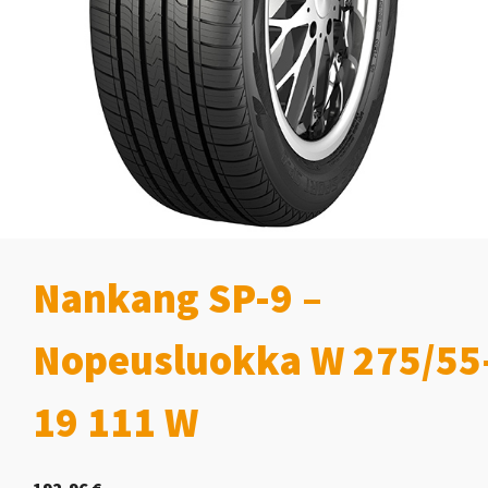
Nankang SP-9 –
Nopeusluokka W 275/55
19 111 W