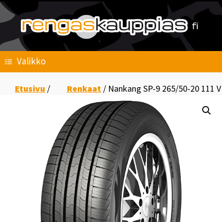
Skip
to
content
Valikko
Etusivu
/
Renkaat
/ Nankang SP-9 265/50-20 111 V