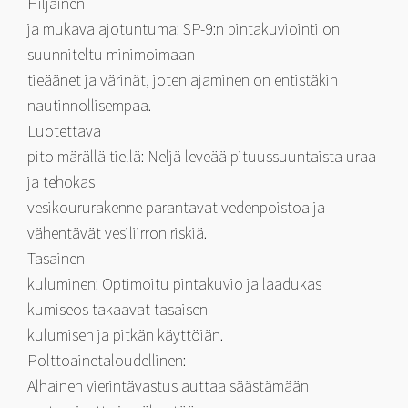
Hiljainen
ja mukava ajotuntuma: SP-9:n pintakuviointi on
suunniteltu minimoimaan
tieäänet ja värinät, joten ajaminen on entistäkin
nautinnollisempaa.
Luotettava
pito märällä tiellä: Neljä leveää pituussuuntaista uraa
ja tehokas
vesikoururakenne parantavat vedenpoistoa ja
vähentävät vesiliirron riskiä.
Tasainen
kuluminen: Optimoitu pintakuvio ja laadukas
kumiseos takaavat tasaisen
kulumisen ja pitkän käyttöiän.
Polttoainetaloudellinen:
Alhainen vierintävastus auttaa säästämään