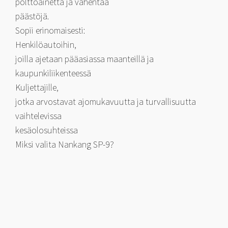
polttoainetta ja vähentää
päästöjä.
Sopii erinomaisesti:
Henkilöautoihin,
joilla ajetaan pääasiassa maanteillä ja
kaupunkiliikenteessä
Kuljettajille,
jotka arvostavat ajomukavuutta ja turvallisuutta
vaihtelevissa
kesäolosuhteissa
Miksi valita Nankang SP-9?