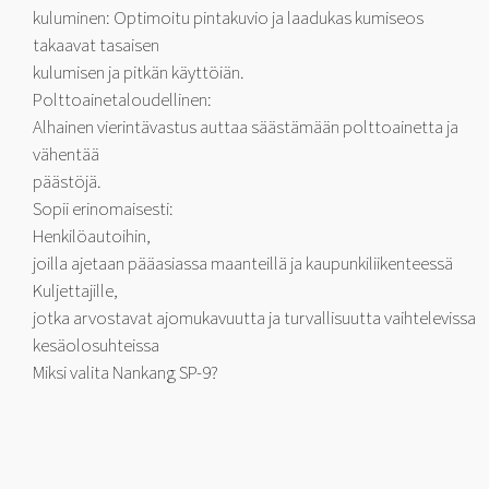
kuluminen: Optimoitu pintakuvio ja laadukas kumiseos
takaavat tasaisen
kulumisen ja pitkän käyttöiän.
Polttoainetaloudellinen:
Alhainen vierintävastus auttaa säästämään polttoainetta ja
vähentää
päästöjä.
Sopii erinomaisesti:
Henkilöautoihin,
joilla ajetaan pääasiassa maanteillä ja kaupunkiliikenteessä
Kuljettajille,
jotka arvostavat ajomukavuutta ja turvallisuutta vaihtelevissa
kesäolosuhteissa
Miksi valita Nankang SP-9?