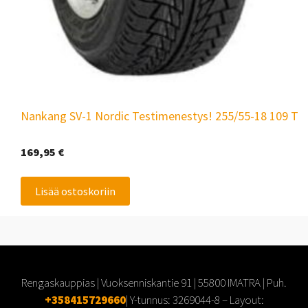
Nankang SV-1 Nordic Testimenestys! 255/55-18 109 T
169,95
€
Lisää ostoskoriin
Rengaskauppias | Vuoksenniskantie 91 | 55800 IMATRA | Puh.
+358415729660
| Y-tunnus:
3269044-8
– Layout: