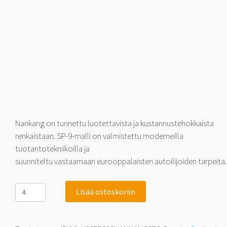
Nankang on tunnettu luotettavista ja kustannustehokkaista
renkaistaan. SP-9-malli on valmistettu moderneilla
tuotantotekniikoilla ja
suunniteltu vastaamaan eurooppalaisten autoilijoiden tarpeita.
Nankang
Lisää ostoskoriin
SP-
9
265/50-
20