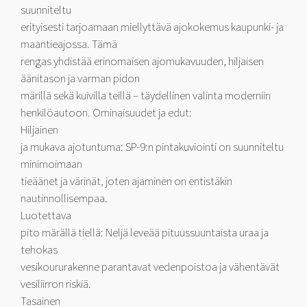
suunniteltu
erityisesti tarjoamaan miellyttävä ajokokemus kaupunki- ja
maantieajossa. Tämä
rengas yhdistää erinomaisen ajomukavuuden, hiljaisen
äänitason ja varman pidon
märillä sekä kuivilla teillä – täydellinen valinta moderniin
henkilöautoon. Ominaisuudet ja edut:
Hiljainen
ja mukava ajotuntuma: SP-9:n pintakuviointi on suunniteltu
minimoimaan
tieäänet ja värinät, joten ajaminen on entistäkin
nautinnollisempaa.
Luotettava
pito märällä tiellä: Neljä leveää pituussuuntaista uraa ja
tehokas
vesikoururakenne parantavat vedenpoistoa ja vähentävät
vesiliirron riskiä.
Tasainen