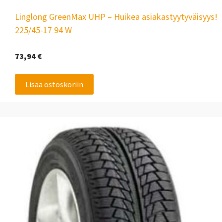
Linglong GreenMax UHP – Huikea asiakastyytyväisyys!
225/45-17 94 W
73,94
€
Lisää ostoskoriin