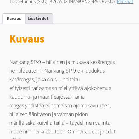
Tuotetunnus (SKU):
K2655020NANKANGSP9
Osasto:
Renkaat
111
V
määrä
Kuvaus
Lisätiedot
Kuvaus
Nankang SP-9 – hiljainen ja mukava kesärengas
henkilöautoihinNankang SP-9 on laadukas
kesärengas, joka on suunniteltu
erityisesti tarjoamaan miellyttävä ajokokemus
kaupunki- ja maantieajossa. Tämä
rengas yhdistää erinomaisen ajomukavuuden,
hiljaisen äänitason ja varman pidon
märillä sekä kuivilla teillä – täydellinen valinta
moderniin henkilöautoon. Ominaisuudet ja edut: