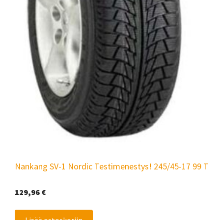
Nankang SV-1 Nordic Testimenestys! 245/45-17 99 T
129,96
€