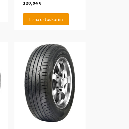
120,94
€
Lisää ostoskoriin