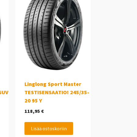
Linglong Sport Master
 SUV
TESTISENSAATIO! 245/35-
20 95 Y
118,95
€
Lisää ostoskoriin