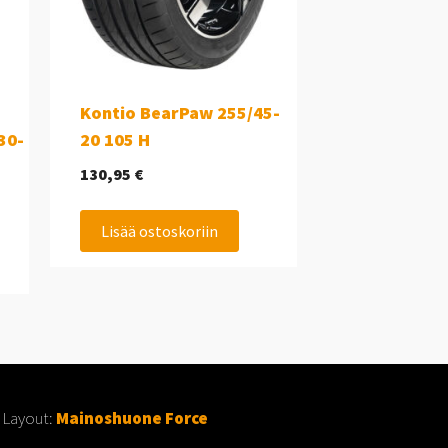
Kontio BearPaw 255/45-
30-
20 105 H
130,95
€
Lisää ostoskoriin
 Layout:
Mainoshuone Force