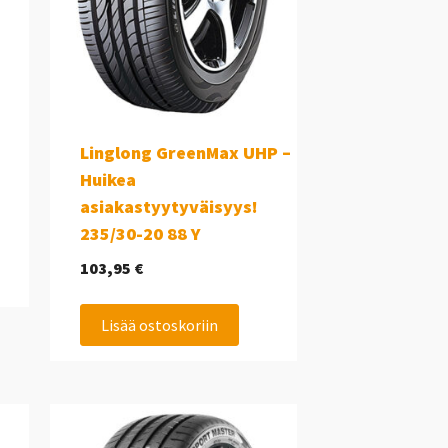
Linglong GreenMax UHP –
Huikea
asiakastyytyväisyys!
235/30-20 88 Y
103,95
€
Lisää ostoskoriin