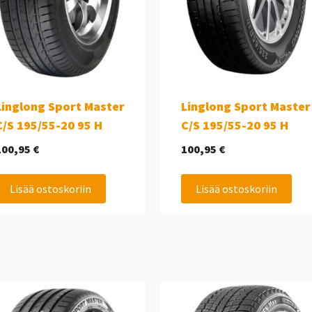
Linglong Sport Master
Linglong Sport Master
C/S 195/55-20 95 H
C/S 195/55-20 95 H
100,95
€
100,95
€
Lisää ostoskoriin
Lisää ostoskoriin