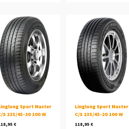
Linglong Sport Master
Linglong Sport Master
C/S 235/45-20 100 W
C/S 235/45-20 100 W
118,95
€
118,95
€