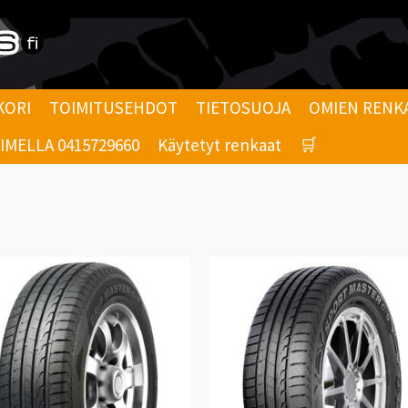
KORI
TOIMITUSEHDOT
TIETOSUOJA
OMIEN RENK
MELLA 0415729660
Käytetyt renkaat
🛒