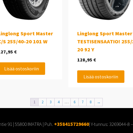
Linglong Sport Master
Linglong Sport Master
C/S 255/40-20 101 W
TESTISENSAATIO! 255/
20 92 Y
127,95
€
128,95
€
Lisää ostoskoriin
Lisää ostoskoriin
1
2
3
4
…
6
7
8
→
tie 91 | 55800 IMATRA | Puh.
+358415729660
| Y-tunnus:
3269044-8
–