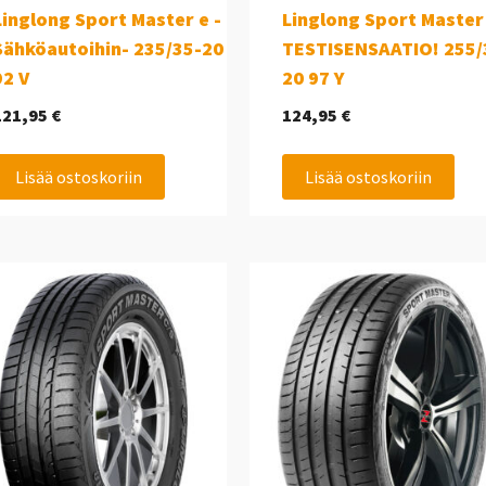
Linglong Sport Master e -
Linglong Sport Master
Sähköautoihin- 235/35-20
TESTISENSAATIO! 255/
92 V
20 97 Y
121,95
€
124,95
€
Lisää ostoskoriin
Lisää ostoskoriin