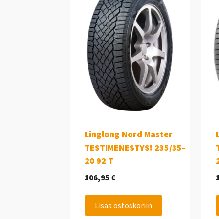
Linglong Nord Master
TESTIMENESTYS! 235/35-
20 92 T
106,95
€
Lisää ostoskoriin