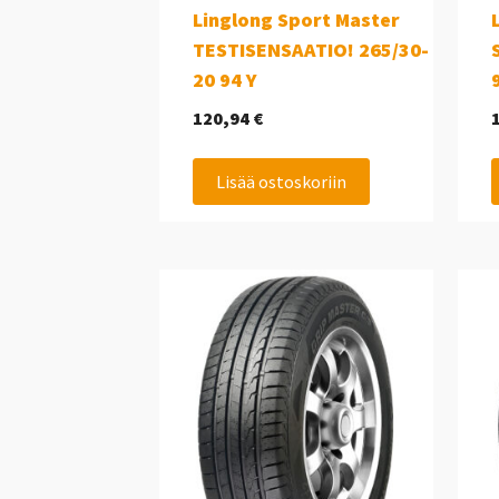
Linglong Sport Master
TESTISENSAATIO! 265/30-
20 94 Y
120,94
€
Lisää ostoskoriin