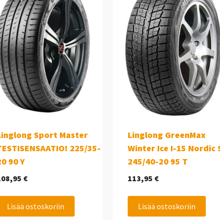
Linglong Sport Master
Linglong GreenMax
TESTISENSAATIO! 225/35-
Winter Ice I-15 Nordic
20 90 Y
245/40-20 95 T
108,95
€
113,95
€
Lisää ostoskoriin
Lisää ostoskoriin