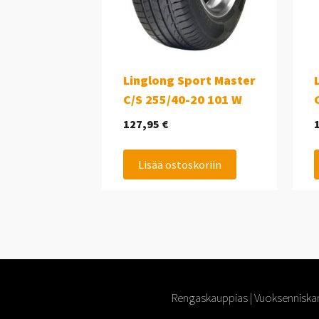
Linglong Sport Master
C/S 255/40-20 101 W
127,95
€
Lisää ostoskoriin
Rengaskauppias | Vuoksenniskan