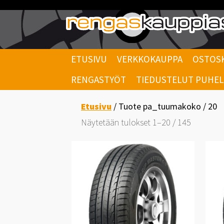
Skip
to
content
ETUSIVU
VERKKOKAUPPA
OSTOS
RENGASTYÖT
TIEDUSTELUT PUHELI
Etusivu
/ Tuote pa_tuumakoko / 20
Halvin
Näytetään tulokset 1–20 / 145
ensin