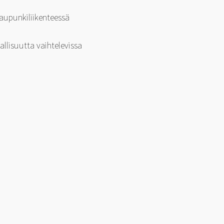
kaupunkiliikenteessä
llisuutta vaihtelevissa