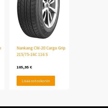
p
Nankang CW-20 Cargo Grip
215/75-16C 116 S
105,95
€
Lisää ostoskoriin