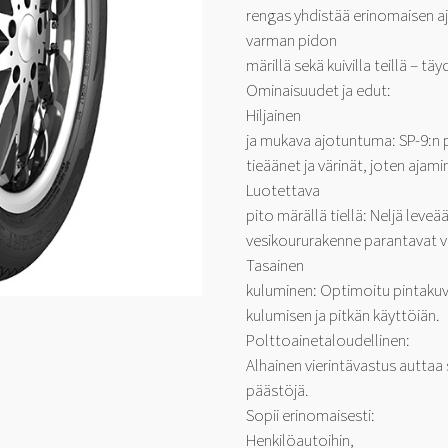
rengas yhdistää erinomaisen aj
varman pidon
märillä sekä kuivilla teillä – t
Ominaisuudet ja edut:
Hiljainen
ja mukava ajotuntuma: SP-9:n 
tieäänet ja värinät, joten ajam
Luotettava
pito märällä tiellä: Neljä leve
vesikoururakenne parantavat ve
Tasainen
kuluminen: Optimoitu pintakuv
kulumisen ja pitkän käyttöiän.
Polttoainetaloudellinen:
Alhainen vierintävastus autta
päästöjä.
Sopii erinomaisesti:
Henkilöautoihin,