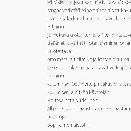
erityisesti tarjoamaan miellyttävä ajo
rengas yhdistää erinomaisen ajomukavuu
märillä sekä kuivilla teillä – täydelline
Hiljainen
ja mukava ajotuntuma: SP-9:n pintakuv
tieäänet ja värinät, joten ajaminen on e
Luotettava
pito märällä tiellä: Neljä leveää pituus
vesikoururakenne parantavat vedenpoistoa
Tasainen
kuluminen: Optimoitu pintakuvio ja laa
kulumisen ja pitkän käyttöiän.
Polttoainetaloudellinen:
Alhainen vierintävastus auttaa säästäm
päästöjä.
Sopii erinomaisesti: