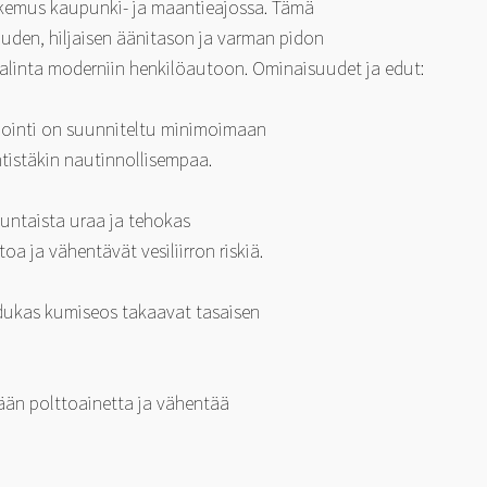
kokemus kaupunki- ja maantieajossa. Tämä
den, hiljaisen äänitason ja varman pidon
n valinta moderniin henkilöautoon. Ominaisuudet ja edut:
iointi on suunniteltu minimoimaan
ntistäkin nautinnollisempaa.
suuntaista uraa ja tehokas
 ja vähentävät vesiliirron riskiä.
dukas kumiseos takaavat tasaisen
ään polttoainetta ja vähentää