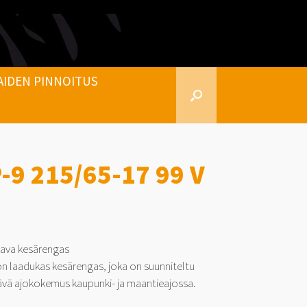
AIDEN PINNOITUS
-9 215/65-17 99 V
kava kesärengas
n laadukas kesärengas, joka on suunniteltu
tävä ajokokemus kaupunki- ja maantieajossa.