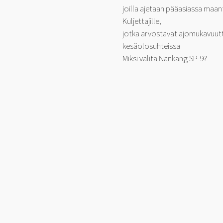
joilla ajetaan pääasiassa maant
Kuljettajille,
jotka arvostavat ajomukavuutta
kesäolosuhteissa
Miksi valita Nankang SP-9?