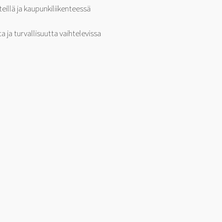
eillä ja kaupunkiliikenteessä
 ja turvallisuutta vaihtelevissa