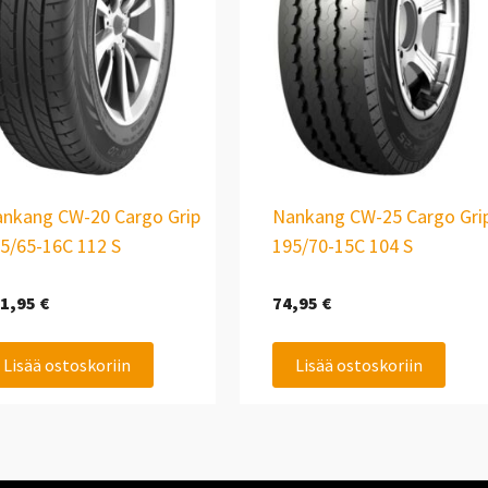
nkang CW-20 Cargo Grip
Nankang CW-25 Cargo Gri
5/65-16C 112 S
195/70-15C 104 S
1,95
€
74,95
€
Lisää ostoskoriin
Lisää ostoskoriin