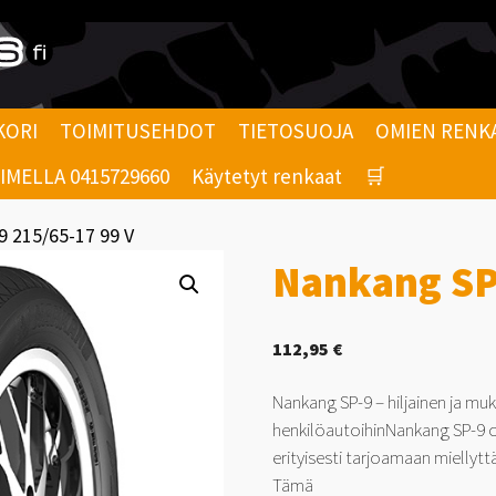
KORI
TOIMITUSEHDOT
TIETOSUOJA
OMIEN RENK
MELLA 0415729660
Käytetyt renkaat
🛒
9 215/65-17 99 V
Nankang SP
112,95
€
Nankang SP-9 – hiljainen ja mu
henkilöautoihinNankang SP-9 o
erityisesti tarjoamaan miellyt
Tämä