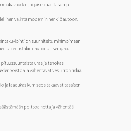
omukavuuden, hiljaisen äänitason ja
äydellinen valinta moderniin henkilöautoon.
pintakuviointi on suunniteltu minimoimaan
inen on entistäkin nautinnollisempaa.
ää pituussuuntaista uraa ja tehokas
denpoistoa ja vähentävät vesiliirron riskiä.
io ja laadukas kumiseos takaavat tasaisen
a säästämään polttoainetta ja vähentää