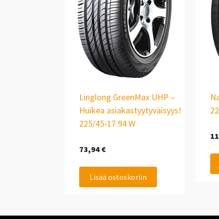
Linglong GreenMax UHP –
Na
Huikea asiakastyytyväisyys!
22
225/45-17 94 W
11
73,94
€
Lisää ostoskoriin