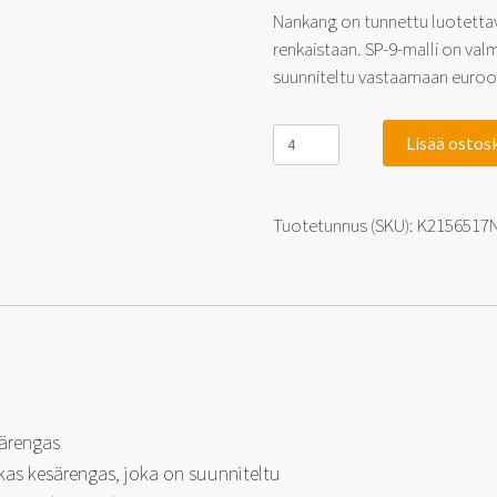
Nankang on tunnettu luotettav
renkaistaan. SP-9-malli on valm
suunniteltu vastaamaan euroopp
Nankang
Lisää ostos
SP-
9
215/65-
17
Tuotetunnus (SKU):
K2156517
99
V
määrä
särengas
as kesärengas, joka on suunniteltu