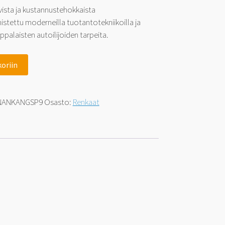
ista ja kustannustehokkaista
istettu moderneilla tuotantotekniikoilla ja
alaisten autoilijoiden tarpeita.
koriin
NANKANGSP9
Osasto:
Renkaat