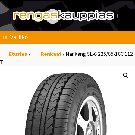
Skip
to
content
Valikko
Etusivu
/
Renkaat
/ Nankang SL-6 225/65-16C 112
T