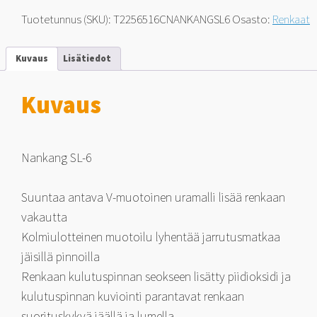
16C
Tuotetunnus (SKU):
T2256516CNANKANGSL6
Osasto:
Renkaat
112
T
määrä
Kuvaus
Lisätiedot
Kuvaus
Nankang SL-6
Suuntaa antava V-muotoinen uramalli lisää renkaan
vakautta
Kolmiulotteinen muotoilu lyhentää jarrutusmatkaa
jäisillä pinnoilla
Renkaan kulutuspinnan seokseen lisätty piidioksidi ja
kulutuspinnan kuviointi parantavat renkaan
suorituskykyä jäällä ja lumella