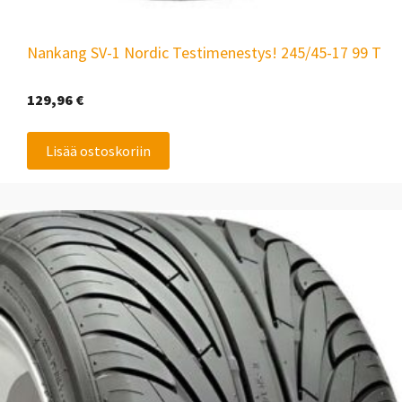
Nankang SV-1 Nordic Testimenestys! 245/45-17 99 T
129,96
€
Lisää ostoskoriin