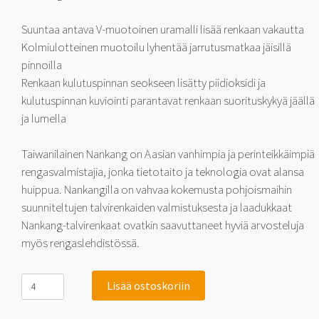
Suuntaa antava V-muotoinen uramalli lisää renkaan vakautta
Kolmiulotteinen muotoilu lyhentää jarrutusmatkaa jäisillä
pinnoilla
Renkaan kulutuspinnan seokseen lisätty piidioksidi ja
kulutuspinnan kuviointi parantavat renkaan suorituskykyä jäällä
ja lumella
Taiwanilainen Nankang on Aasian vanhimpia ja perinteikkäimpiä
rengasvalmistajia, jonka tietotaito ja teknologia ovat alansa
huippua. Nankangilla on vahvaa kokemusta pohjoismaihin
suunniteltujen talvirenkaiden valmistuksesta ja laadukkaat
Nankang-talvirenkaat ovatkin saavuttaneet hyviä arvosteluja
myös rengaslehdistössä.
Nankang
Lisää ostoskoriin
SL-
6
225/65-