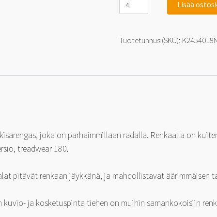
Lisää ostos
NS-
2R
Racing
Medium
Tuotetunnus (SKU):
K2454018
180
245/40-
18
97
W
määrä
isarengas, joka on parhaimmillaan radalla. Renkaalla on kuit
rsio, treadwear 180.
opalat pitävät renkaan jäykkänä, ja mahdollistavat äärimmäisen
 kuvio- ja kosketuspinta tiehen on muihin samankokoisiin renka