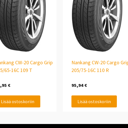
nkang CW-20 Cargo Grip
Nankang CW-20 Cargo Gri
5/65-16C 109 T
205/75-16C 110 R
,95
€
95,94
€
Lisää ostoskoriin
Lisää ostoskoriin