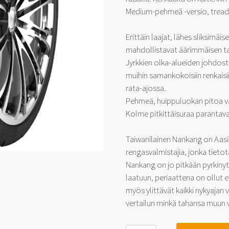
Medium-pehmeä -versio, tread
Erittäin laajat, lähes sliksimäi
mahdollistavat äärimmäisen ta
Jyrkkien olka-alueiden johdost
muihin samankokoisiin renkaisii
rata-ajossa.
Pehmeä, huippuluokan pitoa v
Kolme pitkittäisuraa parantava
Taiwanilainen Nankang on Aasi
rengasvalmistajia, jonka tietot
Nankang on jo pitkään pyrkinyt
laatuun, periaattena on ollut 
myös ylittävät kaikki nykyajan
vertailun minkä tahansa muun v
Nankang