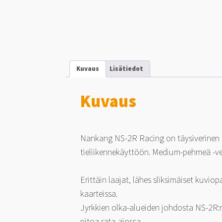
Kuvaus
Lisätiedot
Kuvaus
Nankang NS-2R Racing on täysiverinen k
tieliikennekäyttöön. Medium-pehmeä -ve
Erittäin laajat, lähes sliksimäiset kuvi
kaarteissa.
Jyrkkien olka-alueiden johdosta NS-2R:n
pitoa rata-ajossa.