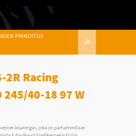
AIDEN PINNOITUS
-2R Racing
 245/40-18 97 W
verinen kisarengas, joka on parhaimmillaan
n myös E-hyväksyntä tieliikennekäyttöön.