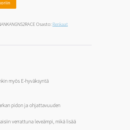
koriin
NANKANGNS2RACE
Osasto:
Renkaat
enkin myös E-hyväksyntä
 tarkan pidon ja ohjattavuuden
isiin verrattuna leveämpi, mikä lisää