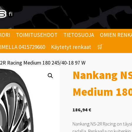
KORI
TOIMITUSEHDOT
TIETOSUOJA
OMIEN RENK
MELLA 0415729660
Käytetyt renkaat
🛒
2R Racing Medium 180 245/40-18 97 W
Nankang NS
Medium 180
186,94
€
Nankang NS-2R Racing on täysi
radalla. Renkaalla on kuitenki