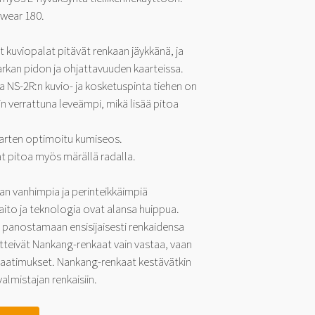
wear 180.
set kuviopalat pitävät renkaan jäykkänä, ja
rkan pidon ja ohjattavuuden kaarteissa.
a NS-2R:n kuvio- ja kosketuspinta tiehen on
n verrattuna leveämpi, mikä lisää pitoa
arten optimoitu kumiseos.
t pitoa myös märällä radalla.
an vanhimpia ja perinteikkäimpiä
aito ja teknologia ovat alansa huippua.
 panostamaan ensisijaisesti renkaidensa
etteivät Nankang-renkaat vain vastaa, vaan
 vaatimukset. Nankang-renkaat kestävätkin
almistajan renkaisiin.