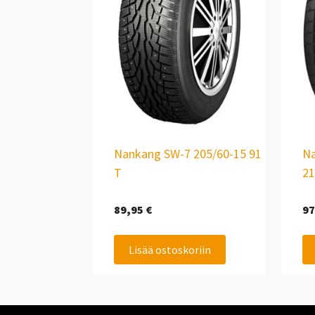
Nankang SW-7 205/60-15 91
Na
T
21
89,95
€
97
Lisää ostoskoriin