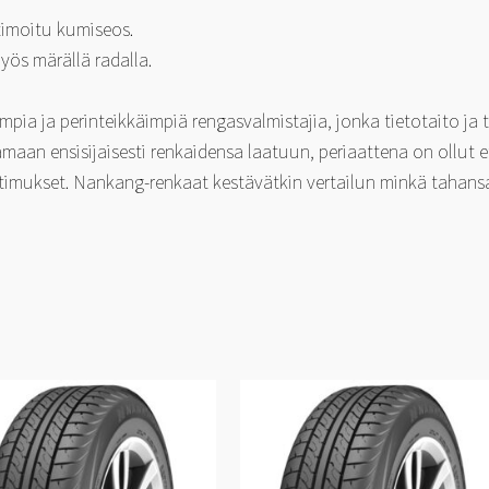
imoitu kumiseos.
yös märällä radalla.
ia ja perinteikkäimpiä rengasvalmistajia, jonka tietotaito ja
aan ensisijaisesti renkaidensa laatuun, periaattena on ollut 
timukset. Nankang-renkaat kestävätkin vertailun minkä tahansa