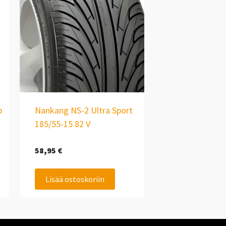
p
Nankang NS-2 Ultra Sport
185/55-15 82 V
58,95
€
Lisää ostoskoriin