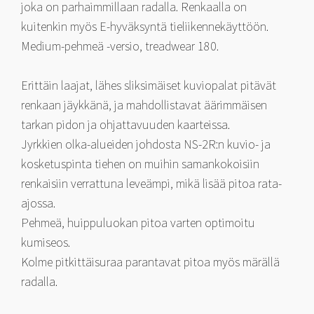
joka on parhaimmillaan radalla. Renkaalla on
kuitenkin myös E-hyväksyntä tieliikennekäyttöön.
Medium-pehmeä -versio, treadwear 180.
Erittäin laajat, lähes sliksimäiset kuviopalat pitävät
renkaan jäykkänä, ja mahdollistavat äärimmäisen
tarkan pidon ja ohjattavuuden kaarteissa.
Jyrkkien olka-alueiden johdosta NS-2R:n kuvio- ja
kosketuspinta tiehen on muihin samankokoisiin
renkaisiin verrattuna leveämpi, mikä lisää pitoa rata-
ajossa.
Pehmeä, huippuluokan pitoa varten optimoitu
kumiseos.
Kolme pitkittäisuraa parantavat pitoa myös märällä
radalla.