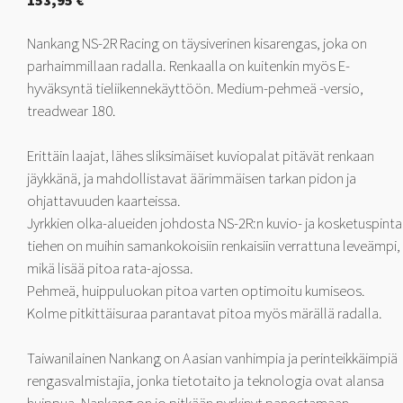
153,95
€
Nankang NS-2R Racing on täysiverinen kisarengas, joka on
parhaimmillaan radalla. Renkaalla on kuitenkin myös E-
hyväksyntä tieliikennekäyttöön. Medium-pehmeä -versio,
treadwear 180.
Erittäin laajat, lähes sliksimäiset kuviopalat pitävät renkaan
jäykkänä, ja mahdollistavat äärimmäisen tarkan pidon ja
ohjattavuuden kaarteissa.
Jyrkkien olka-alueiden johdosta NS-2R:n kuvio- ja kosketuspinta
tiehen on muihin samankokoisiin renkaisiin verrattuna leveämpi,
mikä lisää pitoa rata-ajossa.
Pehmeä, huippuluokan pitoa varten optimoitu kumiseos.
Kolme pitkittäisuraa parantavat pitoa myös märällä radalla.
Taiwanilainen Nankang on Aasian vanhimpia ja perinteikkäimpiä
rengasvalmistajia, jonka tietotaito ja teknologia ovat alansa