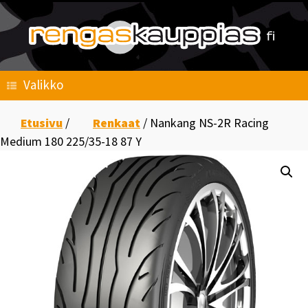
Skip
to
content
Valikko
Etusivu
/
Renkaat
/ Nankang NS-2R Racing
Medium 180 225/35-18 87 Y