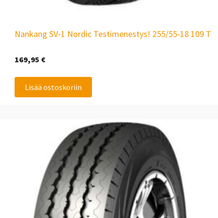
Nankang SV-1 Nordic Testimenestys! 255/55-18 109 T
169,95
€
Lisää ostoskoriin