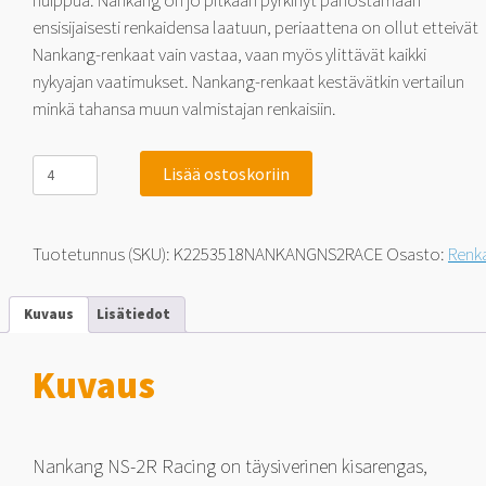
huippua. Nankang on jo pitkään pyrkinyt panostamaan
ensisijaisesti renkaidensa laatuun, periaattena on ollut etteivät
Nankang-renkaat vain vastaa, vaan myös ylittävät kaikki
nykyajan vaatimukset. Nankang-renkaat kestävätkin vertailun
minkä tahansa muun valmistajan renkaisiin.
Nankang
Lisää ostoskoriin
NS-
2R
Racing
Medium
Tuotetunnus (SKU):
K2253518NANKANGNS2RACE
Osasto:
Renk
180
225/35-
18
Kuvaus
Lisätiedot
87
Y
määrä
Kuvaus
Nankang NS-2R Racing on täysiverinen kisarengas,