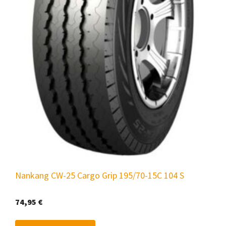
Nankang CW-25 Cargo Grip 195/70-15C 104 S
74,95
€