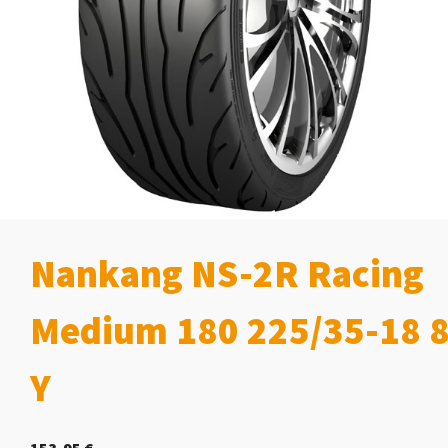
Nankang NS-2R Racing
Medium 180 225/35-18 
Y