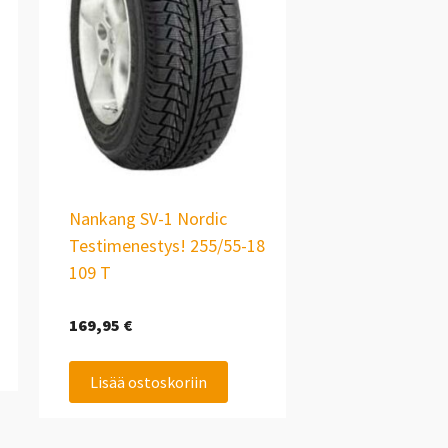
Nankang SV-1 Nordic
Testimenestys! 255/55-18
109 T
169,95
€
Lisää ostoskoriin