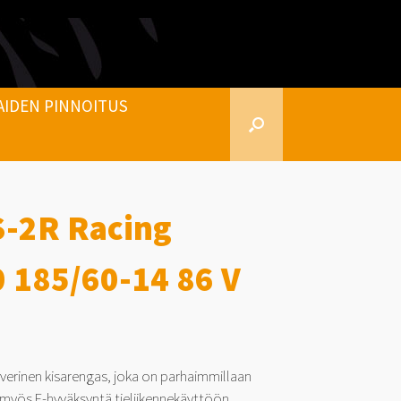
AIDEN PINNOITUS
-2R Racing
 185/60-14 86 V
verinen kisarengas, joka on parhaimmillaan
n myös E-hyväksyntä tieliikennekäyttöön.