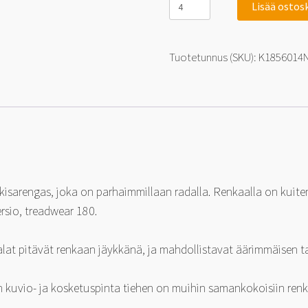
Lisää ostos
NS-
2R
Racing
Medium
Tuotetunnus (SKU):
K1856014
180
185/60-
14
86
V
määrä
isarengas, joka on parhaimmillaan radalla. Renkaalla on kuit
rsio, treadwear 180.
opalat pitävät renkaan jäykkänä, ja mahdollistavat äärimmäisen
 kuvio- ja kosketuspinta tiehen on muihin samankokoisiin renka