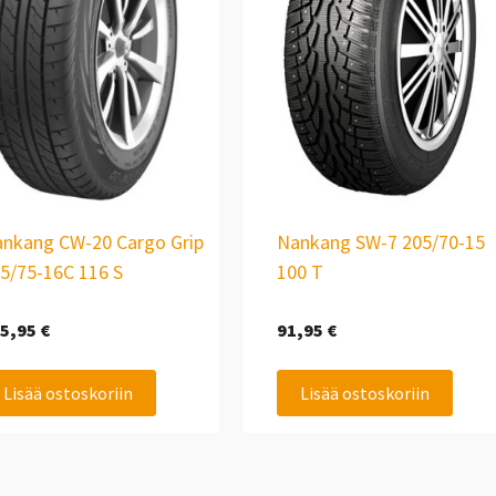
nkang CW-20 Cargo Grip
Nankang SW-7 205/70-15
5/75-16C 116 S
100 T
5,95
€
91,95
€
Lisää ostoskoriin
Lisää ostoskoriin