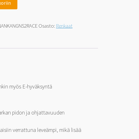
koriin
NANKANGNS2RACE
Osasto:
Renkaat
enkin myös E-hyväksyntä
 tarkan pidon ja ohjattavuuden
isiin verrattuna leveämpi, mikä lisää