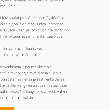
wear 180.
set kuviopalat pitävät renkaan jäykkänä, ja
rkan pidon ja ohjattavuuden kaarteissa.
a NS-2R:n kuvio- ja kosketuspinta tiehen on
n verrattuna leveämpi, mikä lisää pitoa
arten optimoitu kumiseos.
t pitoa myös märällä radalla.
an vanhimpia ja perinteikkäimpiä
aito ja teknologia ovat alansa huippua.
 panostamaan ensisijaisesti renkaidensa
etteivät Nankang-renkaat vain vastaa, vaan
 vaatimukset. Nankang-renkaat kestävätkin
almistajan renkaisiin.