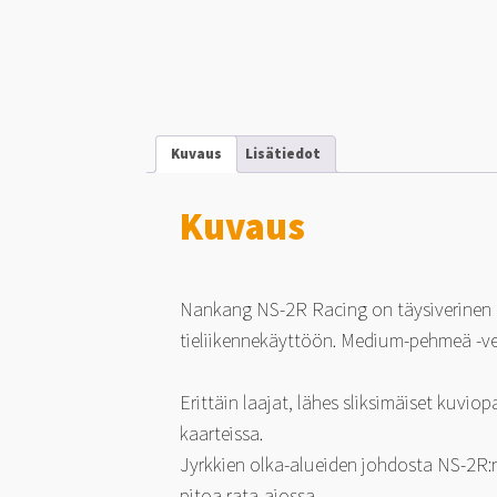
Kuvaus
Lisätiedot
Kuvaus
Nankang NS-2R Racing on täysiverinen k
tieliikennekäyttöön. Medium-pehmeä -ve
Erittäin laajat, lähes sliksimäiset kuvi
kaarteissa.
Jyrkkien olka-alueiden johdosta NS-2R:n
pitoa rata-ajossa.