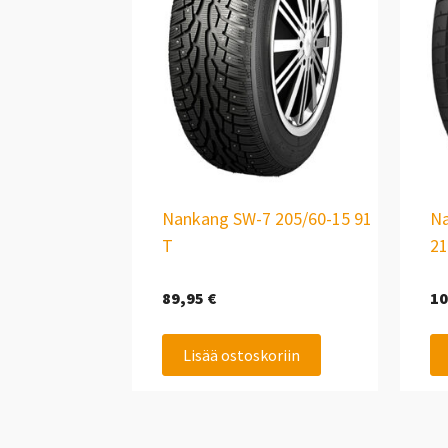
Nankang SW-7 205/60-15 91
Na
T
21
89,95
€
10
Lisää ostoskoriin