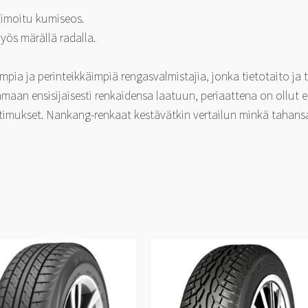
imoitu kumiseos.
yös märällä radalla.
ia ja perinteikkäimpiä rengasvalmistajia, jonka tietotaito ja
aan ensisijaisesti renkaidensa laatuun, periaattena on ollut 
timukset. Nankang-renkaat kestävätkin vertailun minkä tahansa