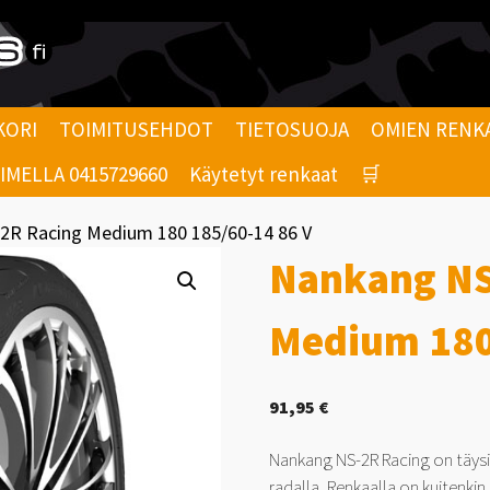
KORI
TOIMITUSEHDOT
TIETOSUOJA
OMIEN RENK
MELLA 0415729660
Käytetyt renkaat
🛒
2R Racing Medium 180 185/60-14 86 V
Nankang NS
Medium 180
91,95
€
Nankang NS-2R Racing on täysi
radalla. Renkaalla on kuitenki