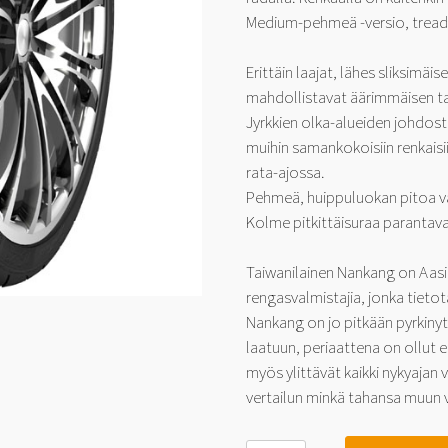
Medium-pehmeä -versio, tread
Erittäin laajat, lähes sliksimäi
mahdollistavat äärimmäisen ta
Jyrkkien olka-alueiden johdost
muihin samankokoisiin renkaisii
rata-ajossa.
Pehmeä, huippuluokan pitoa v
Kolme pitkittäisuraa parantava
Taiwanilainen Nankang on Aasi
rengasvalmistajia, jonka tietot
Nankang on jo pitkään pyrkinyt
laatuun, periaattena on ollut 
myös ylittävät kaikki nykyajan
vertailun minkä tahansa muun v
Nankang