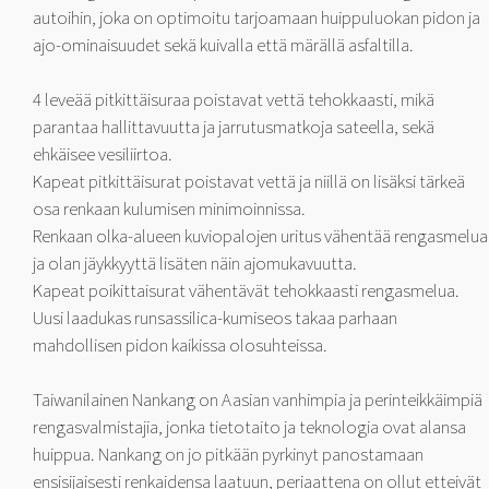
autoihin, joka on optimoitu tarjoamaan huippuluokan pidon ja
ajo-ominaisuudet sekä kuivalla että märällä asfaltilla.
4 leveää pitkittäisuraa poistavat vettä tehokkaasti, mikä
parantaa hallittavuutta ja jarrutusmatkoja sateella, sekä
ehkäisee vesiliirtoa.
Kapeat pitkittäisurat poistavat vettä ja niillä on lisäksi tärkeä
osa renkaan kulumisen minimoinnissa.
Renkaan olka-alueen kuviopalojen uritus vähentää rengasmelua
ja olan jäykkyyttä lisäten näin ajomukavuutta.
Kapeat poikittaisurat vähentävät tehokkaasti rengasmelua.
Uusi laadukas runsassilica-kumiseos takaa parhaan
mahdollisen pidon kaikissa olosuhteissa.
Taiwanilainen Nankang on Aasian vanhimpia ja perinteikkäimpiä
rengasvalmistajia, jonka tietotaito ja teknologia ovat alansa
huippua. Nankang on jo pitkään pyrkinyt panostamaan
ensisijaisesti renkaidensa laatuun, periaattena on ollut etteivät