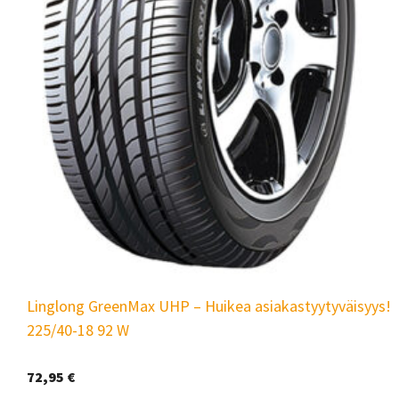
Linglong GreenMax UHP – Huikea asiakastyytyväisyys!
225/40-18 92 W
72,95
€