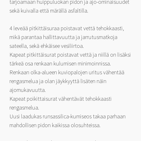
tarjoamaan huippuluokan pidon ja ajo-ominaisuudet
sekä kuivalla että märällä asfaltilla.
4 leveää pitkittäisuraa poistavat vettä tehokkaasti,
mikä parantaa hallittavuutta ja jarrutusmatkoja
sateella, sekä ehkäisee vesiliirtoa.
Kapeat pitkittäisurat poistavat vettä ja niillä on lisäksi
tärkeä osa renkaan kulumisen minimoinnissa.
Renkaan olka-alueen kuviopalojen uritus vähentää
rengasmelua ja olan jäykkyyttä lisäten näin
ajomukavuutta.
Kapeat poikittaisurat vähentävät tehokkaasti
rengasmelua.
Uusi laadukas runsassilica-kumiseos takaa parhaan
mahdollisen pidon kaikissa olosuhteissa.