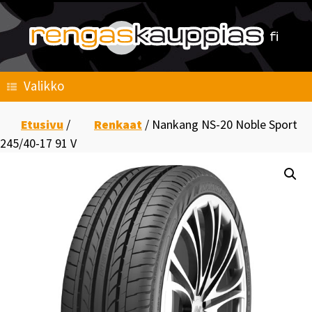
Skip
to
content
Valikko
Etusivu
/
Renkaat
/ Nankang NS-20 Noble Sport
245/40-17 91 V