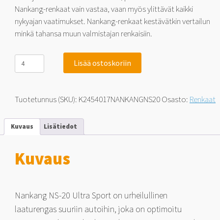
Nankang-renkaat vain vastaa, vaan myös ylittävät kaikki
nykyajan vaatimukset. Nankang-renkaat kestävätkin vertailun
minkä tahansa muun valmistajan renkaisiin.
Nankang
Lisää ostoskoriin
NS-
20
Noble
Sport
Tuotetunnus (SKU):
K2454017NANKANGNS20
Osasto:
Renkaat
245/40-
17
91
Kuvaus
Lisätiedot
V
määrä
Kuvaus
Nankang NS-20 Ultra Sport on urheilullinen
laaturengas suuriin autoihin, joka on optimoitu