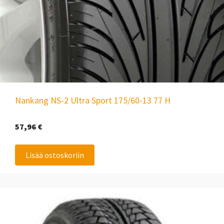
Nankang NS-2 Ultra Sport 175/60-13 77 H
57,96
€
Lisää ostoskoriin