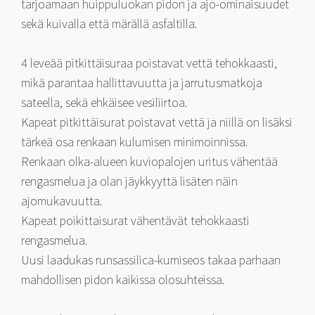
tarjoamaan huippuluokan pidon ja ajo-ominaisuudet
sekä kuivalla että märällä asfaltilla.
4 leveää pitkittäisuraa poistavat vettä tehokkaasti,
mikä parantaa hallittavuutta ja jarrutusmatkoja
sateella, sekä ehkäisee vesiliirtoa.
Kapeat pitkittäisurat poistavat vettä ja niillä on lisäksi
tärkeä osa renkaan kulumisen minimoinnissa.
Renkaan olka-alueen kuviopalojen uritus vähentää
rengasmelua ja olan jäykkyyttä lisäten näin
ajomukavuutta.
Kapeat poikittaisurat vähentävät tehokkaasti
rengasmelua.
Uusi laadukas runsassilica-kumiseos takaa parhaan
mahdollisen pidon kaikissa olosuhteissa.