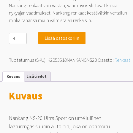
Nankang-renkaat vain vastaa, vaan myös ylittävät kaikki
nykyajan vaatimukset. Nankang-renkaat kestävätkin vertailun
minkä tahansa muun valmistajan renkaisiin.
Nankang
Lisää ostoskoriin
NS-
20
Noble
Sport
Tuotetunnus (SKU):
K2053518NANKANGNS20
Osasto:
Renkaat
205/35-
18
81
Kuvaus
Lisätiedot
H
määrä
Kuvaus
Nankang NS-20 Ultra Sport on urheilullinen
laaturengas suuriin autoihin, joka on optimoitu