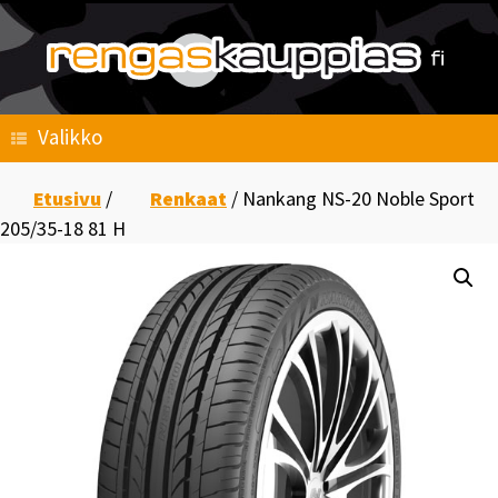
Skip
to
content
Valikko
Etusivu
/
Renkaat
/ Nankang NS-20 Noble Sport
205/35-18 81 H