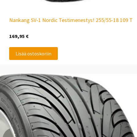
Nankang SV-1 Nordic Testimenestys! 255/55-18 109 T
169,95
€
Lisää ostoskoriin