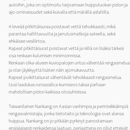
autoihin, joka on optimoitu tarjoamaan huippuluokan pidon ja
ajo-ominaisuudet sekä kuivalla että märällä asfaltilla.
4 leveää pitkittäisuraa poistavat vettä tehokkaasti, mikä
parantaa hallittavuutta ja jarrutusmatkoja sateella, sekä
ehkäisee vesiliirtoa.
Kapeat pitkittäisurat poistavat vettä ja niillä on lisäksi tärkeä
osa renkaan kulumisen minimoinnissa.
Renkaan olka-alueen kuviopalojen uritus vähentää rengasmelua
ja olan jäykkyyttä lisäten näin ajomukavuutta.
Kapeat poikittaisurat vähentävät tehokkaasti rengasmelua.
Uusi laadukas runsassilica-kumiseos takaa parhaan
mahdollisen pidon kaikissa olosuhteissa.
Taiwanilainen Nankang on Aasian vanhimpia ja perinteikkäimpiä
rengasvalmistajia, jonka tietotaito ja teknologia ovat alansa
huippua. Nankang on jo pitkään pyrkinyt panostamaan
ensisijaisesti renkaidensa laatuun, periaattena on ollut etteivät