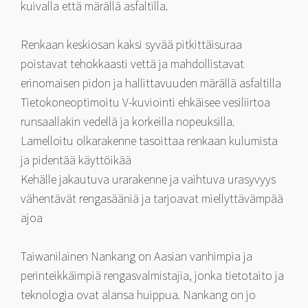
kuivalla että märällä asfaltilla.
Renkaan keskiosan kaksi syvää pitkittäisuraa
poistavat tehokkaasti vettä ja mahdollistavat
erinomaisen pidon ja hallittavuuden märällä asfaltilla
Tietokoneoptimoitu V-kuviointi ehkäisee vesiliirtoa
runsaallakin vedellä ja korkeilla nopeuksilla.
Lamelloitu olkarakenne tasoittaa renkaan kulumista
ja pidentää käyttöikää
Kehälle jakautuva urarakenne ja vaihtuva urasyvyys
vähentävät rengasääniä ja tarjoavat miellyttävämpää
ajoa
Taiwanilainen Nankang on Aasian vanhimpia ja
perinteikkäimpiä rengasvalmistajia, jonka tietotaito ja
teknologia ovat alansa huippua. Nankang on jo