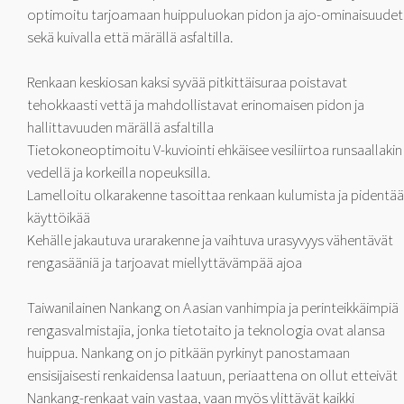
optimoitu tarjoamaan huippuluokan pidon ja ajo-ominaisuudet
sekä kuivalla että märällä asfaltilla.
Renkaan keskiosan kaksi syvää pitkittäisuraa poistavat
tehokkaasti vettä ja mahdollistavat erinomaisen pidon ja
hallittavuuden märällä asfaltilla
Tietokoneoptimoitu V-kuviointi ehkäisee vesiliirtoa runsaallakin
vedellä ja korkeilla nopeuksilla.
Lamelloitu olkarakenne tasoittaa renkaan kulumista ja pidentää
käyttöikää
Kehälle jakautuva urarakenne ja vaihtuva urasyvyys vähentävät
rengasääniä ja tarjoavat miellyttävämpää ajoa
Taiwanilainen Nankang on Aasian vanhimpia ja perinteikkäimpiä
rengasvalmistajia, jonka tietotaito ja teknologia ovat alansa
huippua. Nankang on jo pitkään pyrkinyt panostamaan
ensisijaisesti renkaidensa laatuun, periaattena on ollut etteivät
Nankang-renkaat vain vastaa, vaan myös ylittävät kaikki