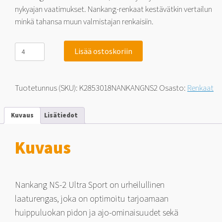
nykyajan vaatimukset. Nankang-renkaat kestävätkin vertailun
minkä tahansa muun valmistajan renkaisiin.
Nankang
Lisää ostoskoriin
NS-
2
Ultra
Sport
Tuotetunnus (SKU):
K2853018NANKANGNS2
Osasto:
Renkaat
285/30-
18
93
Kuvaus
Lisätiedot
Y
määrä
Kuvaus
Nankang NS-2 Ultra Sport on urheilullinen
laaturengas, joka on optimoitu tarjoamaan
huippuluokan pidon ja ajo-ominaisuudet sekä