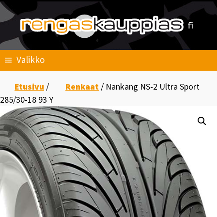
Skip
to
content
Valikko
Etusivu
/
Renkaat
/ Nankang NS-2 Ultra Sport
285/30-18 93 Y