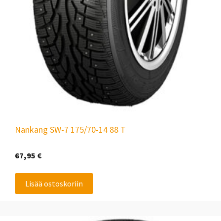
Nankang SW-7 175/70-14 88 T
67,95
€
Lisää ostoskoriin