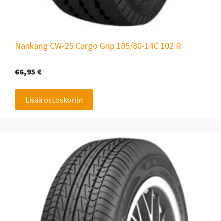
Nankang CW-25 Cargo Grip 185/80-14C 102 R
66,95
€
Lisää ostoskoriin