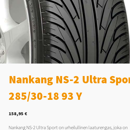
Nankang NS-2 Ultra Spo
285/30-18 93 Y
158,95
€
Nankang NS-2 Ultra Sport on urheilullinen laaturengas, joka on