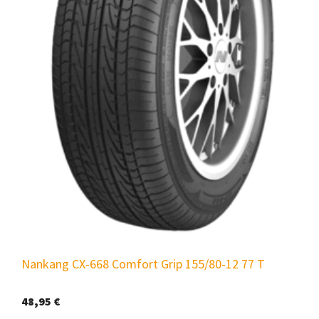
Nankang CX-668 Comfort Grip 155/80-12 77 T
48,95
€