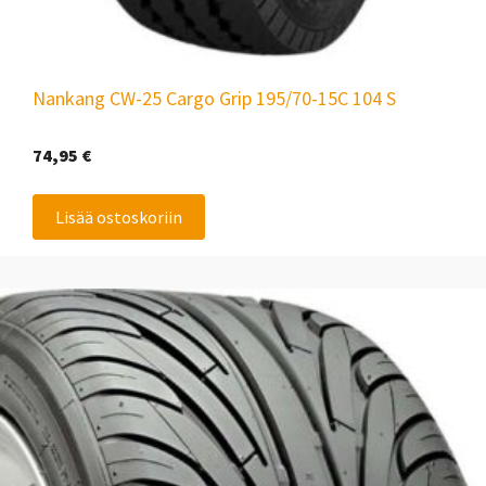
Nankang CW-25 Cargo Grip 195/70-15C 104 S
74,95
€
Lisää ostoskoriin