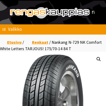
Skip
to
content
Valikko
Etusivu
/
Renkaat
/ Nankang N-729 NK Comfort
White Letters TARJOUS! 175/70-14 84 T