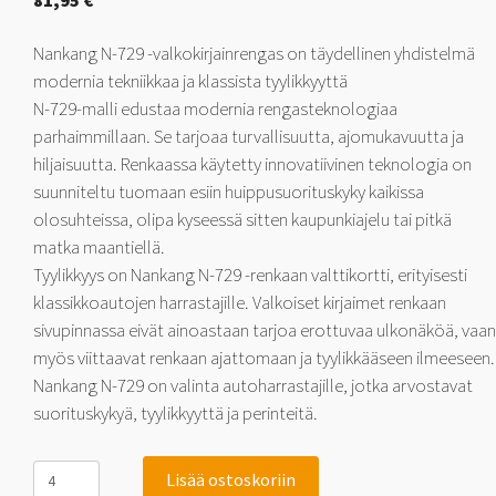
81,95
€
Nankang N-729 -valkokirjainrengas on täydellinen yhdistelmä
modernia tekniikkaa ja klassista tyylikkyyttä
N-729-malli edustaa modernia rengasteknologiaa
parhaimmillaan. Se tarjoaa turvallisuutta, ajomukavuutta ja
hiljaisuutta. Renkaassa käytetty innovatiivinen teknologia on
suunniteltu tuomaan esiin huippusuorituskyky kaikissa
olosuhteissa, olipa kyseessä sitten kaupunkiajelu tai pitkä
matka maantiellä.
Tyylikkyys on Nankang N-729 -renkaan valttikortti, erityisesti
klassikkoautojen harrastajille. Valkoiset kirjaimet renkaan
sivupinnassa eivät ainoastaan tarjoa erottuvaa ulkonäköä, vaan
myös viittaavat renkaan ajattomaan ja tyylikkääseen ilmeeseen.
Nankang N-729 on valinta autoharrastajille, jotka arvostavat
suorituskykyä, tyylikkyyttä ja perinteitä.
Nankang
Lisää ostoskoriin
N-