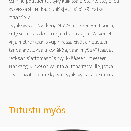
esiin huippusuorituskyky kaikissa olosuhteissa, olipa
kyseessä sitten kaupunkiajelu tai pitkä matka
maantiellä.
Tyylikkyys on Nankang N-729 -renkaan valttikortti,
erityisesti klassikkoautojen harrastajille. Valkoiset
kirjaimet renkaan sivupinnassa eivät ainoastaan
tarjoa erottuvaa ulkonäköä, vaan myös viittaavat
renkaan ajattomaan ja tyylikkääseen ilmeeseen.
Nankang N-729 on valinta autoharrastajille, jotka
arvostavat suorituskykyä, tyylikkyyttä ja perinteitä.
Tutustu myös