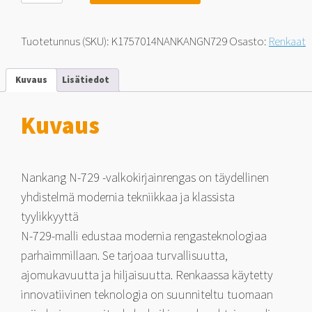
729
NK
Comfort
Tuotetunnus (SKU):
K1757014NANKANGN729
Osasto:
Renkaat
White
Letters
TARJOUS!
Kuvaus
Lisätiedot
175/70-
14
84
Kuvaus
T
määrä
Nankang N-729 -valkokirjainrengas on täydellinen
yhdistelmä modernia tekniikkaa ja klassista
tyylikkyyttä
N-729-malli edustaa modernia rengasteknologiaa
parhaimmillaan. Se tarjoaa turvallisuutta,
ajomukavuutta ja hiljaisuutta. Renkaassa käytetty
innovatiivinen teknologia on suunniteltu tuomaan