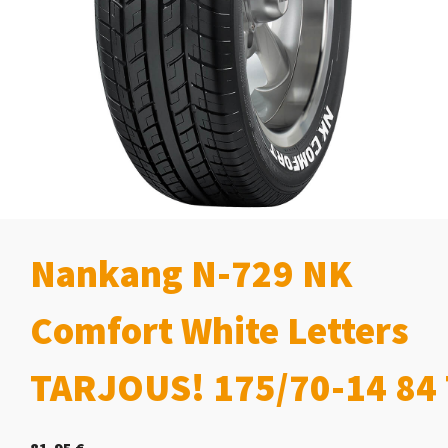
Nankang N-729 NK
Comfort White Letters
TARJOUS! 175/70-14 84 