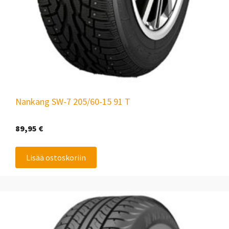
Nankang SW-7 205/60-15 91 T
89,95
€
Lisää ostoskoriin