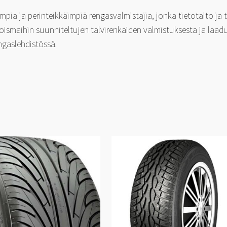
ia ja perinteikkäimpiä rengasvalmistajia, jonka tietotaito ja
smaihin suunniteltujen talvirenkaiden valmistuksesta ja laad
ngaslehdistössä.