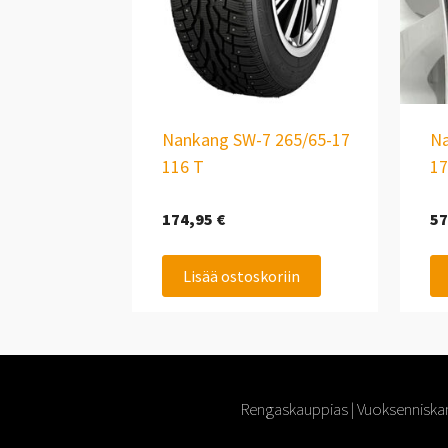
Nankang SW-7 265/65-17
Na
116 T
17
174,95
€
57
Lisää ostoskoriin
Rengaskauppias | Vuoksenniskan