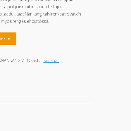
ta pohjoismaihin suunniteltujen
ja laadukkaat Nankang-talvirenkaat ovatkin
a myös rengaslehdistössä.
koriin
CNANKANGIV1
Osasto:
Renkaat