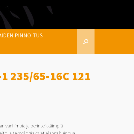
AIDEN PINNOITUS
-1 235/65-16C 121
an vanhimpia ja perinteikkäimpiä
aito ja teknologia ovat alansa huippua.