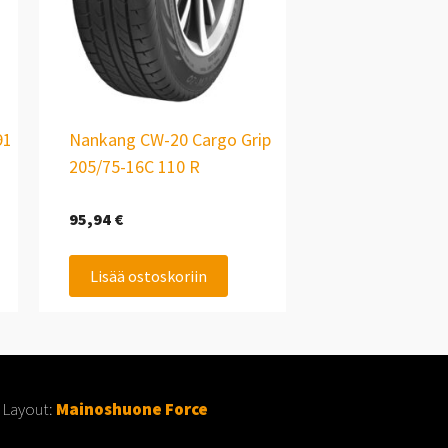
91
Nankang CW-20 Cargo Grip
205/75-16C 110 R
95,94
€
Lisää ostoskoriin
 Layout:
Mainoshuone Force