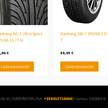
nkang NS-2 Ultra Sport
Nankang SW-7 205/60-15 
5/60-13 77 H
T
,96
€
89,95
€
Lisää ostoskoriin
Lisää ostoskoriin
tie 91 | 55800 IMATRA | Puh.
+358415729660
| Y-tunnus:
3269044-8
–