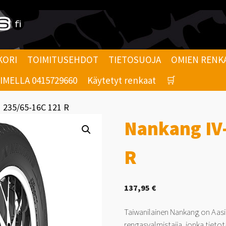
KORI
TOIMITUSEHDOT
TIETOSUOJA
OMIEN RENK
MELLA 0415729660
Käytetyt renkaat
🛒
1 235/65-16C 121 R
Nankang IV
R
137,95
€
Taiwanilainen Nankang on Aasi
rengasvalmistajia, jonka tietot