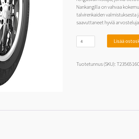
Nankangilla on vahvaa kokemus
talvirenkaiden valmistuksesta 
saavuttaneet hyviä arvosteluj
Nankang
Lisää ostos
IV-
1
235/65-
16C
Tuotetunnus (SKU):
T2356516
121
R
määrä