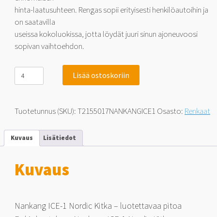
hinta-laatusuhteen. Rengas sopii erityisesti henkilöautoihin ja
on saatavilla
useissa kokoluokissa, jotta löydät juuri sinun ajoneuvoosi
sopivan vaihtoehdon.
Nankang
Lisää ostoskoriin
ICE-
1
Nordic
215/50-
Tuotetunnus (SKU):
T2155017NANKANGICE1
Osasto:
Renkaat
17
95
Q
Kuvaus
Lisätiedot
määrä
Kuvaus
Nankang ICE-1 Nordic Kitka – luotettavaa pitoa