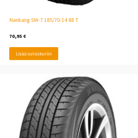
Nankang SW-7 185/70-14 88 T
70,95
€
Lisää ostoskoriin