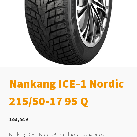
Nankang ICE-1 Nordic
215/50-17 95 Q
104,96
€
Nankang ICE-1 Nordic Kitka – luotettavaa pitoa