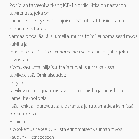
Pohjolan talveenNankang ICE-1 Nordic Kitka on nastaton
talvirengas, joka on
suunniteltu erityisesti pohjoismaisiin olosuhteisiin. Tämä
kitkarengas tarjoaa
varmaa pitoa jäällä ja lumella, mutta toimii erinomaisesti myös
kuivilla ja
märillä teillä. ICE-1 on erinomainen valinta autoilijalle, joka
arvostaa
ajomukavuutta, hiljaisuutta ja turvallisuutta kaikissa
talvikeleissä. Ominaisuudet:
Erityinen
talvikuviointi tarjoaa loistavan pidon jäisillä ja lumisilla teillä.
Lamelliteknologia
lisää renkaan purevuutta ja parantaa jarrutusmatkaa kylmissä
olosuhteissa.
Hiljainen
ajokokemus tekee ICE-1:stä erinomaisen valinnan myös
kaupunkiliikenteeseen