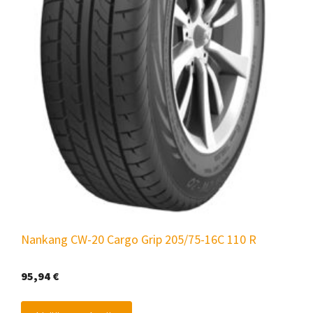
Nankang CW-20 Cargo Grip 205/75-16C 110 R
95,94
€