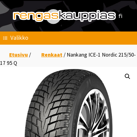
Skip
to
content
Valikko
Etusivu
/
Renkaat
/ Nankang ICE-1 Nordic 215/50-
17 95 Q