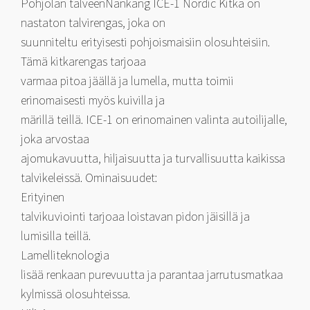
Pohjolan talveenNankang ICE-1 Nordic Kitka on
nastaton talvirengas, joka on
suunniteltu erityisesti pohjoismaisiin olosuhteisiin.
Tämä kitkarengas tarjoaa
varmaa pitoa jäällä ja lumella, mutta toimii
erinomaisesti myös kuivilla ja
märillä teillä. ICE-1 on erinomainen valinta autoilijalle,
joka arvostaa
ajomukavuutta, hiljaisuutta ja turvallisuutta kaikissa
talvikeleissä. Ominaisuudet:
Erityinen
talvikuviointi tarjoaa loistavan pidon jäisillä ja
lumisilla teillä.
Lamelliteknologia
lisää renkaan purevuutta ja parantaa jarrutusmatkaa
kylmissä olosuhteissa.