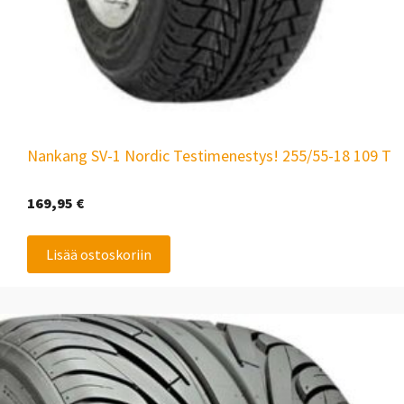
Nankang SV-1 Nordic Testimenestys! 255/55-18 109 T
169,95
€
Lisää ostoskoriin