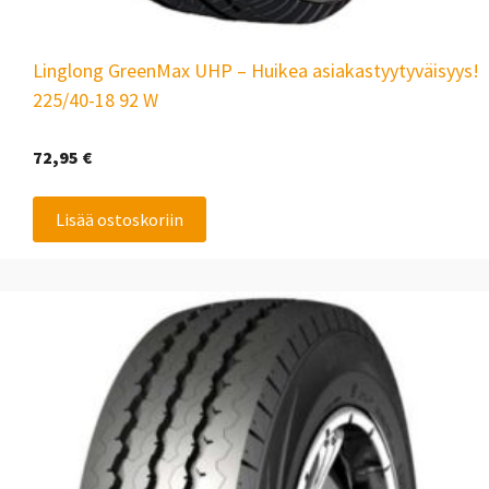
Linglong GreenMax UHP – Huikea asiakastyytyväisyys!
225/40-18 92 W
72,95
€
Lisää ostoskoriin