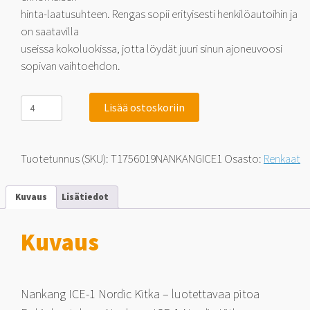
hinta-laatusuhteen. Rengas sopii erityisesti henkilöautoihin ja
on saatavilla
useissa kokoluokissa, jotta löydät juuri sinun ajoneuvoosi
sopivan vaihtoehdon.
Nankang
Lisää ostoskoriin
ICE-
1
Nordic
175/60-
Tuotetunnus (SKU):
T1756019NANKANGICE1
Osasto:
Renkaat
19
86
Q
Kuvaus
Lisätiedot
määrä
Kuvaus
Nankang ICE-1 Nordic Kitka – luotettavaa pitoa