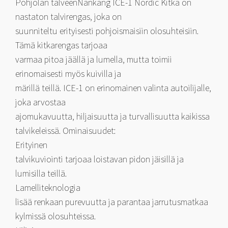
Pohjolan talveenNankang ICE-1 Nordic Kitka on
nastaton talvirengas, joka on
suunniteltu erityisesti pohjoismaisiin olosuhteisiin.
Tämä kitkarengas tarjoaa
varmaa pitoa jäällä ja lumella, mutta toimii
erinomaisesti myös kuivilla ja
märillä teillä. ICE-1 on erinomainen valinta autoilijalle,
joka arvostaa
ajomukavuutta, hiljaisuutta ja turvallisuutta kaikissa
talvikeleissä. Ominaisuudet:
Erityinen
talvikuviointi tarjoaa loistavan pidon jäisillä ja
lumisilla teillä.
Lamelliteknologia
lisää renkaan purevuutta ja parantaa jarrutusmatkaa
kylmissä olosuhteissa.