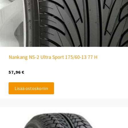
Nankang NS-2 Ultra Sport 175/60-13 77 H
57,96
€
Lisää ostoskoriin