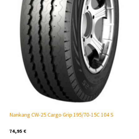
Nankang CW-25 Cargo Grip 195/70-15C 104 S
74,95
€