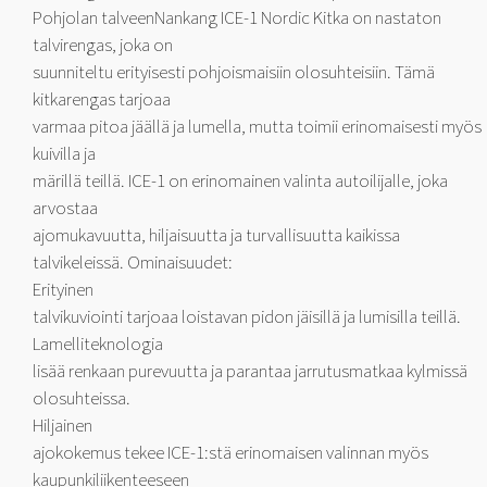
Pohjolan talveenNankang ICE-1 Nordic Kitka on nastaton
talvirengas, joka on
suunniteltu erityisesti pohjoismaisiin olosuhteisiin. Tämä
kitkarengas tarjoaa
varmaa pitoa jäällä ja lumella, mutta toimii erinomaisesti myös
kuivilla ja
märillä teillä. ICE-1 on erinomainen valinta autoilijalle, joka
arvostaa
ajomukavuutta, hiljaisuutta ja turvallisuutta kaikissa
talvikeleissä. Ominaisuudet:
Erityinen
talvikuviointi tarjoaa loistavan pidon jäisillä ja lumisilla teillä.
Lamelliteknologia
lisää renkaan purevuutta ja parantaa jarrutusmatkaa kylmissä
olosuhteissa.
Hiljainen
ajokokemus tekee ICE-1:stä erinomaisen valinnan myös
kaupunkiliikenteeseen