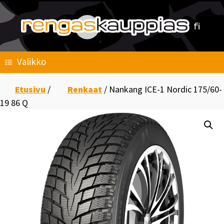
Skip
to
content
Valikko
Etusivu
/
Renkaat
/ Nankang ICE-1 Nordic 175/60-
19 86 Q