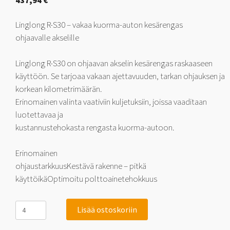
437,94
€
Linglong R-S30 – vakaa kuorma-auton kesärengas
ohjaavalle akselille
Linglong R-S30 on ohjaavan akselin kesärengas raskaaseen
käyttöön. Se tarjoaa vakaan ajettavuuden, tarkan ohjauksen ja
korkean kilometrimäärän.
Erinomainen valinta vaativiin kuljetuksiin, joissa vaaditaan
luotettavaa ja
kustannustehokasta rengasta kuorma-autoon.
Erinomainen
ohjaustarkkuusKestävä rakenne – pitkä
käyttöikäOptimoitu polttoainetehokkuus
Linglong
Lisää ostoskoriin
R-
S30