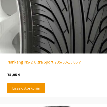
Nankang NS-2 Ultra Sport 205/50-15 86 V
75,95
€
Lisää ostoskoriin