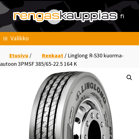
Skip
to
content
Valikko
Etusivu
/
Renkaat
/ Linglong R-S30 kuorma-
autoon 3PMSF 385/65-22.5 164 K