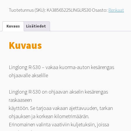
kuorma-
autoon
Tuotetunnus (SKU):
KA38565225LINGLRS30
Osasto:
Renkaat
3PMSF
385/65-
22.5
Kuvaus
Lisätiedot
164
K
määrä
Kuvaus
Linglong R-S30 – vakaa kuorma-auton kesärengas
ohjaavalle akselille
Linglong R-S30 on ohjaavan akselin kesärengas
raskaaseen
käyttöön. Se tarjoaa vakaan ajettavuuden, tarkan
ohjauksen ja korkean kilometrimäärän.
Erinomainen valinta vaativiin kuljetuksiin, joissa