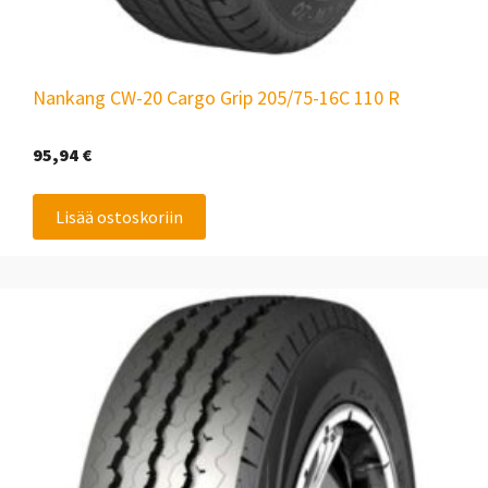
Nankang CW-20 Cargo Grip 205/75-16C 110 R
95,94
€
Lisää ostoskoriin