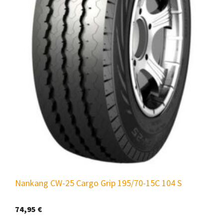
Nankang CW-25 Cargo Grip 195/70-15C 104 S
74,95
€