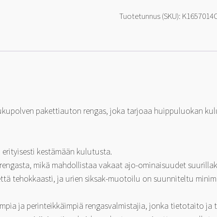
Cargo
Grip
Tuotetunnus (SKU):
K165701
165/70-
14C
89
T
määrä
upolven pakettiauton rengas, joka tarjoaa huippuluokan kulut
erityisesti kestämään kulutusta.
 rengasta, mikä mahdollistaa vakaat ajo-ominaisuudet suurillak
että tehokkaasti, ja urien siksak-muotoilu on suunniteltu min
ia ja perinteikkäimpiä rengasvalmistajia, jonka tietotaito ja