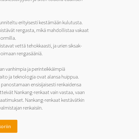
niteltu erityisesti kestämään kulutusta.
ykistävät rengasta, mikä mahdollistaa vakaat
ormilla.
stavat vettä tehokkaasti, ja urien siksak-
moimaan rengasääniä.
an vanhimpia ja perinteikkäimpiä
aito ja teknologia ovat alansa huippua.
 panostamaan ensisijaisesti renkaidensa
etteivät Nankang-renkaat vain vastaa, vaan
 vaatimukset. Nankang-renkaat kestävätkin
almistajan renkaisiin.
koriin