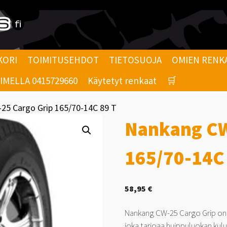
KORI
TOIMITUSEHDOT
TIETOSUOJA
OMIEN RENK
MELLA 0415729660
Käytetyt renkaat
🛒
25 Cargo Grip 165/70-14C 89 T
Nankang CW
165/70-14C
58,95
€
Nankang CW-25 Cargo Grip on 
joka tarjoaa huippuluokan kulu