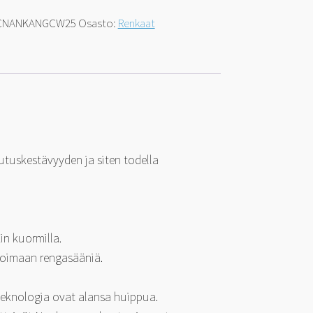
4CNANKANGCW25
Osasto:
Renkaat
uskestävyyden ja siten todella
in kuormilla.
imoimaan rengasääniä.
 teknologia ovat alansa huippua.