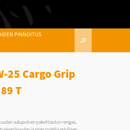
AIDEN PINNOITUS
-25 Cargo Grip
 89 T
uuden sukupolven pakettiauton rengas,
tuskestävyyden ja siten todella edullisen