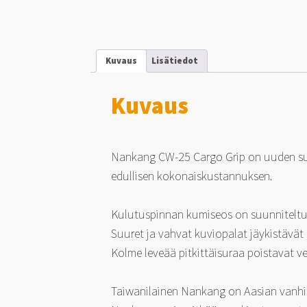
Kuvaus
Lisätiedot
Kuvaus
Nankang CW-25 Cargo Grip on uuden suk
edullisen kokonaiskustannuksen.
Kulutuspinnan kumiseos on suunniteltu 
Suuret ja vahvat kuviopalat jäykistävät
Kolme leveää pitkittäisuraa poistavat v
Taiwanilainen Nankang on Aasian vanhimp