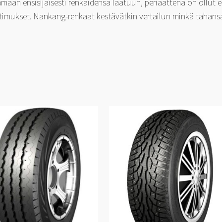
aan ensisijaisesti renkaidensa laatuun, periaattena on ollut 
timukset. Nankang-renkaat kestävätkin vertailun minkä tahansa