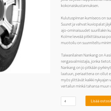
kokonaiskustannuksen.
Kulutuspinnan kumiseos on suun
Suuret ja vahvat kuviopalat jä
ajo-ominaisuudet suurillakin ku
Kolme leveää pitkittäisuraa poi
muotoilu on suunniteltu mini
Taiwanilainen Nankang on Aasi
rengasvalmistajia, jonka tietot
Nankang on jo pitkään pyrkinyt
laatuun, periaattena on ollut 
myös ylittävät kaikki nykyajan
vertailun minkä tahansa muun v
Nankang
Lisää ostos
CW-
25