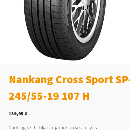
Nankang Cross Sport SP
245/55-19 107 H
159,95
€
Nankang SP-9 – hiljainen ja mukava kesärengas