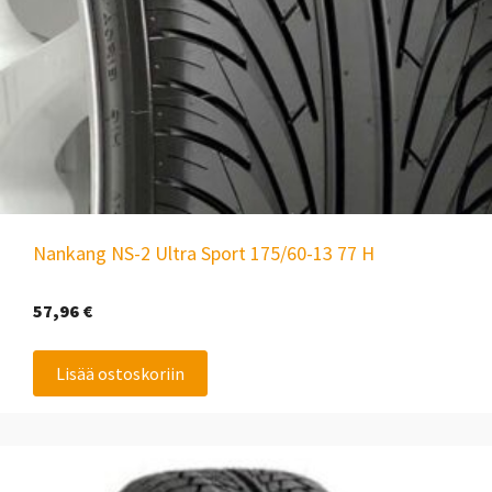
Nankang NS-2 Ultra Sport 175/60-13 77 H
57,96
€
Lisää ostoskoriin