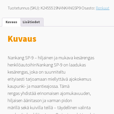
SP-
9
Tuotetunnus (SKU):
K2455519NANKANGSP9
Osasto:
Renkaat
245/55-
19
107
Kuvaus
Lisätiedot
H
määrä
Kuvaus
Nankang SP-9 – hiljainen ja mukava kesärengas
henkilöautoihinNankang SP-9 on laadukas
kesärengas, joka on suunniteltu
erityisesti tarjoamaan miellyttävä ajokokemus
kaupunki- ja maantieajossa. Tämä
rengas yhdistää erinomaisen ajomukavuuden,
hiljaisen äänitason ja varman pidon
märillä sekä kuivilla teillä – täydellinen valinta