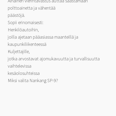
Alhainen vierintävastus auttaa säästämään
polttoainetta ja vähentää
päästöjä.
Sopii erinomaisesti:
Henkilöautoihin,
joilla ajetaan pääasiassa maanteillä ja
kaupunkiliikenteessä
Kuljettajille,
jotka arvostavat ajomukavuutta ja turvallisuutta
vaihtelevissa
kesäolosuhteissa
Miksi valita Nankang SP-9?