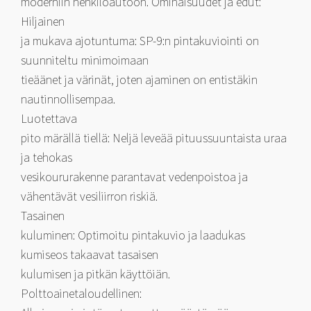
moderniin henkilöautoon. Ominaisuudet ja edut:
Hiljainen
ja mukava ajotuntuma: SP-9:n pintakuviointi on
suunniteltu minimoimaan
tieäänet ja värinät, joten ajaminen on entistäkin
nautinnollisempaa.
Luotettava
pito märällä tiellä: Neljä leveää pituussuuntaista uraa
ja tehokas
vesikoururakenne parantavat vedenpoistoa ja
vähentävät vesiliirron riskiä.
Tasainen
kuluminen: Optimoitu pintakuvio ja laadukas
kumiseos takaavat tasaisen
kulumisen ja pitkän käyttöiän.
Polttoainetaloudellinen: