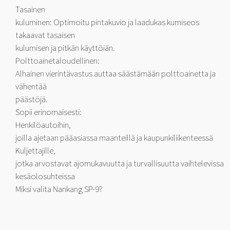
Tasainen
kuluminen: Optimoitu pintakuvio ja laadukas kumiseos
takaavat tasaisen
kulumisen ja pitkän käyttöiän.
Polttoainetaloudellinen:
Alhainen vierintävastus auttaa säästämään polttoainetta ja
vähentää
päästöjä.
Sopii erinomaisesti:
Henkilöautoihin,
joilla ajetaan pääasiassa maanteillä ja kaupunkiliikenteessä
Kuljettajille,
jotka arvostavat ajomukavuutta ja turvallisuutta vaihtelevissa
kesäolosuhteissa
Miksi valita Nankang SP-9?