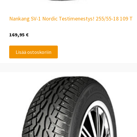
Nankang SV-1 Nordic Testimenestys! 255/55-18 109 T
169,95
€
Lisää ostoskoriin