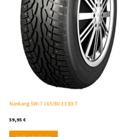
Nankang SW-7 165/80-13 83 T
59,95
€