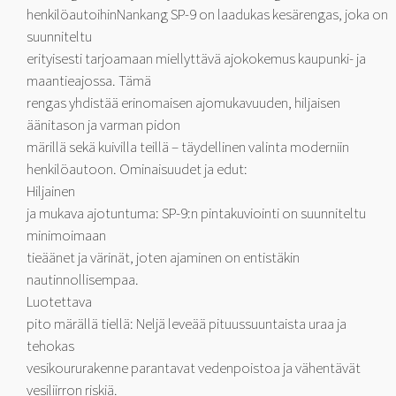
henkilöautoihinNankang SP-9 on laadukas kesärengas, joka on
suunniteltu
erityisesti tarjoamaan miellyttävä ajokokemus kaupunki- ja
maantieajossa. Tämä
rengas yhdistää erinomaisen ajomukavuuden, hiljaisen
äänitason ja varman pidon
märillä sekä kuivilla teillä – täydellinen valinta moderniin
henkilöautoon. Ominaisuudet ja edut:
Hiljainen
ja mukava ajotuntuma: SP-9:n pintakuviointi on suunniteltu
minimoimaan
tieäänet ja värinät, joten ajaminen on entistäkin
nautinnollisempaa.
Luotettava
pito märällä tiellä: Neljä leveää pituussuuntaista uraa ja
tehokas
vesikoururakenne parantavat vedenpoistoa ja vähentävät
vesiliirron riskiä.