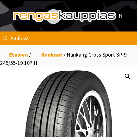
Skip
to
content
Valikko
Etusivu
/
Renkaat
/ Nankang Cross Sport SP-9
245/55-19 107 H