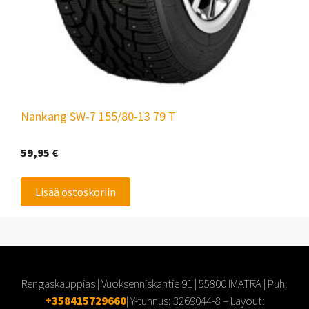
Nankang SW-7 155/80-13 79 T
59,95
€
Lisää ostoskoriin
Rengaskauppias | Vuoksenniskantie 91 | 55800 IMATRA | Puh.
+358415729660
| Y-tunnus:
3269044-8
– Layout: