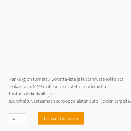
Nankang on tunnettu luotettavista ja kustannustehokkaista
renkaistaan. SP-9-malli on valmistettu moderneilla
tuotantotekniikoilla ja
suunniteltu vastaamaan eurooppalaisten autoilijoiden tarpeita.
Nankang
Lisää ostoskoriin
Cross
Sport