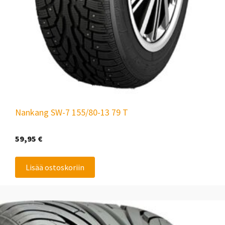
Nankang SW-7 155/80-13 79 T
59,95
€
Lisää ostoskoriin