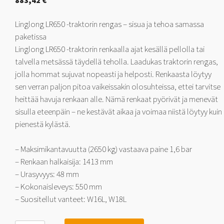
883,42
€
Linglong LR650 -traktorin rengas – sisua ja tehoa samassa
paketissa
Linglong LR650 -traktorin renkaalla ajat kesällä pellolla tai
talvella metsässä täydellä teholla. Laadukas traktorin rengas,
jolla hommat sujuvat nopeasti ja helposti. Renkaasta löytyy
sen verran paljon pitoa vaikeissakin olosuhteissa, ettei tarvitse
heittää havuja renkaan alle. Nämä renkaat pyörivät ja menevät
sisulla eteenpäin – ne kestävät aikaa ja voimaa niistä löytyy kuin
pienestä kylästä.
– Maksimikantavuutta (2650 kg) vastaava paine 1,6 bar
– Renkaan halkaisija: 1413 mm
– Urasyvyys: 48 mm
– Kokonaisleveys: 550 mm
– Suositellut vanteet: W16L, W18L
Linglong