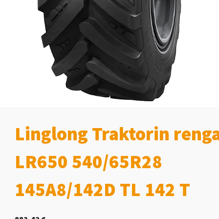
Linglong Traktorin reng
LR650 540/65R28
145A8/142D TL 142 T