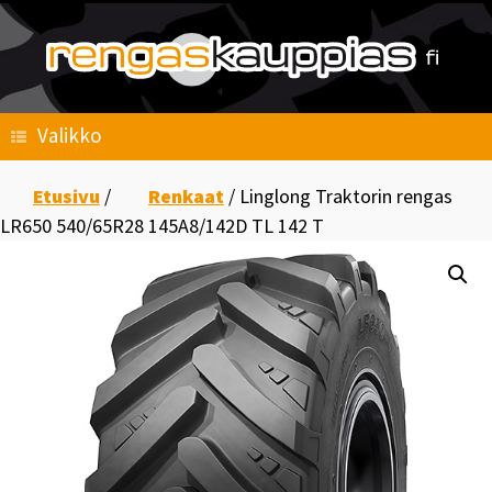
Skip
to
content
Valikko
Etusivu
/
Renkaat
/ Linglong Traktorin rengas
LR650 540/65R28 145A8/142D TL 142 T