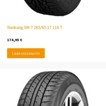
Nankang SW-7 265/65-17 116 T
174,95
€
Lisää ostoskoriin