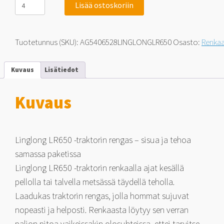
Lisää ostoskoriin
Traktorin
rengas
LR650
540/65R28
Tuotetunnus (SKU):
AG5406528LINGLONGLR650
Osasto:
Renka
145A8/142D
TL
142
Kuvaus
Lisätiedot
T
määrä
Kuvaus
Linglong LR650 -traktorin rengas – sisua ja tehoa
samassa paketissa
Linglong LR650 -traktorin renkaalla ajat kesällä
pellolla tai talvella metsässä täydellä teholla.
Laadukas traktorin rengas, jolla hommat sujuvat
nopeasti ja helposti. Renkaasta löytyy sen verran
paljon pitoa vaikeissakin olosuhteissa, ettei tarvitse