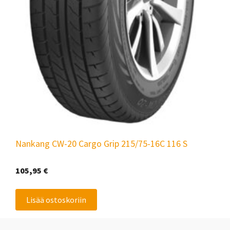
Nankang CW-20 Cargo Grip 215/75-16C 116 S
105,95
€
Lisää ostoskoriin