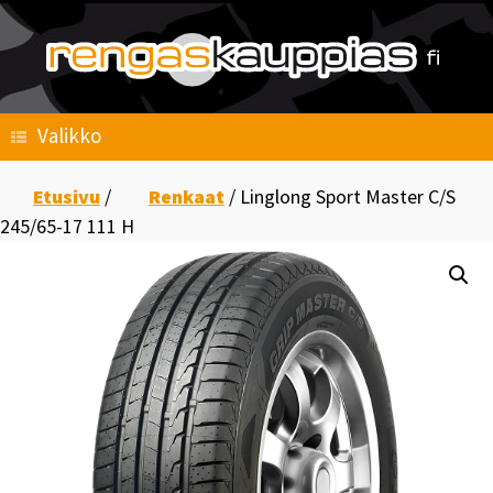
Skip
to
content
Valikko
Etusivu
/
Renkaat
/ Linglong Sport Master C/S
245/65-17 111 H