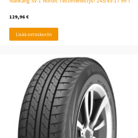
Nankang SV-1 Nordic Testimenestys! 245/45-17 99 T
129,96
€
Lisää ostoskoriin