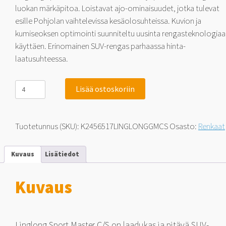
luokan märkäpitoa. Loistavat ajo-ominaisuudet, jotka tulevat
esille Pohjolan vaihtelevissa kesäolosuhteissa. Kuvion ja
kumiseoksen optimointi suunniteltu uusinta rengasteknologiaa
käyttäen. Erinomainen SUV-rengas parhaassa hinta-
laatusuhteessa.
Linglong
Lisää ostoskoriin
Sport
Master
C/S
245/65-
Tuotetunnus (SKU):
K2456517LINGLONGGMCS
Osasto:
Renkaat
17
111
H
Kuvaus
Lisätiedot
määrä
Kuvaus
Linglong Sport Master C/S on laadukas ja pitävä SUV-