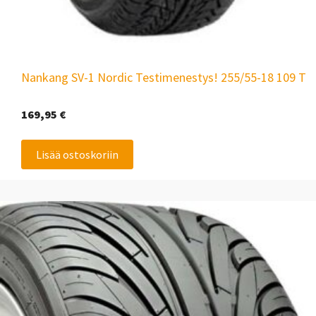
Nankang SV-1 Nordic Testimenestys! 255/55-18 109 T
169,95
€
Lisää ostoskoriin