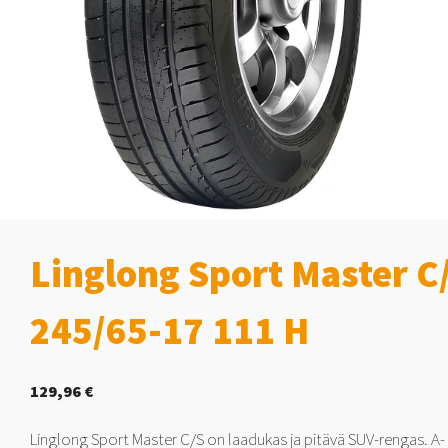
Linglong Sport Master C
245/65-17 111 H
129,96
€
Linglong Sport Master C/S on laadukas ja pitävä SUV-rengas. A-