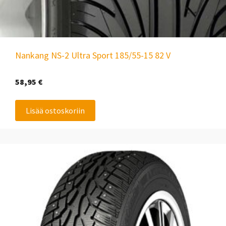
Nankang NS-2 Ultra Sport 185/55-15 82 V
58,95
€
Lisää ostoskoriin