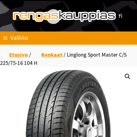
Skip
to
content
Valikko
Etusivu
/
Renkaat
/ Linglong Sport Master C/S
225/75-16 104 H