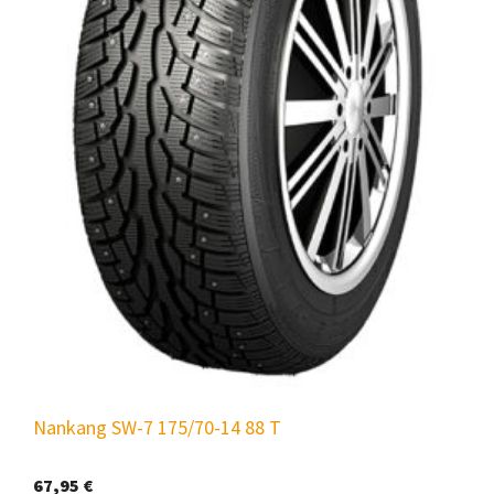
Nankang SW-7 175/70-14 88 T
67,95
€