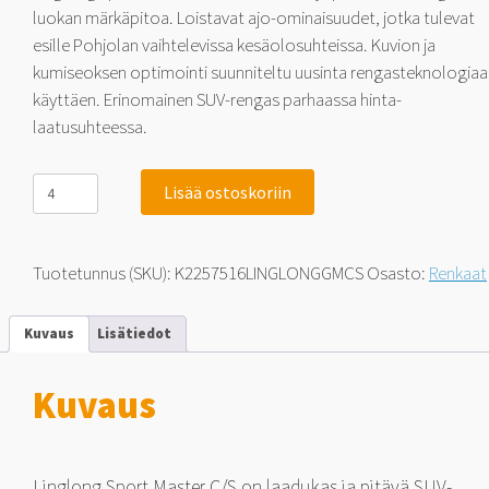
luokan märkäpitoa. Loistavat ajo-ominaisuudet, jotka tulevat
esille Pohjolan vaihtelevissa kesäolosuhteissa. Kuvion ja
kumiseoksen optimointi suunniteltu uusinta rengasteknologiaa
käyttäen. Erinomainen SUV-rengas parhaassa hinta-
laatusuhteessa.
Linglong
Lisää ostoskoriin
Sport
Master
C/S
225/75-
Tuotetunnus (SKU):
K2257516LINGLONGGMCS
Osasto:
Renkaat
16
104
H
Kuvaus
Lisätiedot
määrä
Kuvaus
Linglong Sport Master C/S on laadukas ja pitävä SUV-