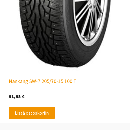
Nankang SW-7 205/70-15 100 T
91,95
€
Lisää ostoskoriin