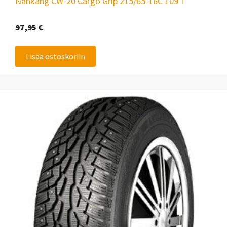
Nankang CW-20 Cargo Grip 215/65-16C 109 T
97,95
€
Lisää ostoskoriin