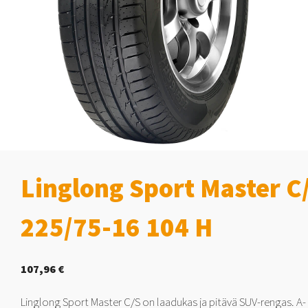
Linglong Sport Master C
225/75-16 104 H
107,96
€
Linglong Sport Master C/S on laadukas ja pitävä SUV-rengas. A-