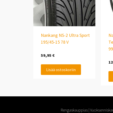
Nankang NS-2 Ultra Sport
Na
195/45-15 78 V
Te
99
59,95
€
12
Lisää ostoskoriin
Rengaskauppias | Vuoksenniskan