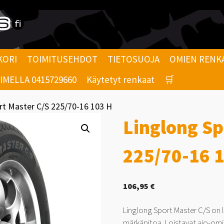
KORI
TOIMITUSEHDOT
TIETOSUOJA
OMIEN RENK
MELLA 0415729660
Käytetyt renkaat
🛒
rt Master C/S 225/70-16 103 H
Linglong Sp
225/70-16 
106,95
€
Linglong Sport Master C/S on 
märkäpitoa. Loistavat ajo-omin