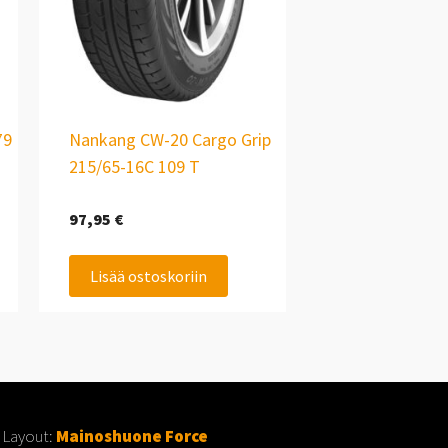
79
Nankang CW-20 Cargo Grip
215/65-16C 109 T
97,95
€
Lisää ostoskoriin
 Layout:
Mainoshuone Force