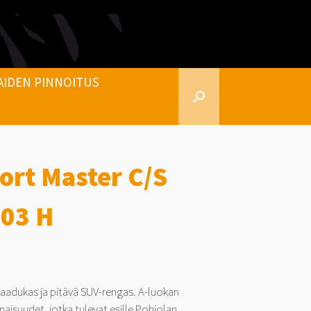
AIDEN PINNOITUS
ort Master C/S
103 H
laadukas ja pitävä SUV-rengas. A-luokan
aisuudet, jotka tulevat esille Pohjolan