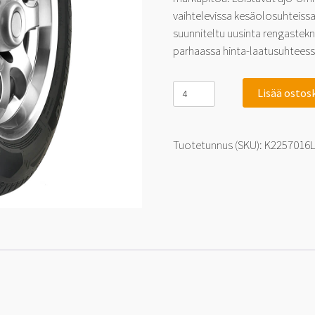
vaihtelevissa kesäolosuhteiss
suunniteltu uusinta rengastek
parhaassa hinta-laatusuhteess
Linglong
Lisää ostos
Sport
Master
C/S
225/70-
Tuotetunnus (SKU):
K2257016
16
103
H
määrä