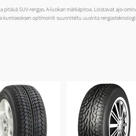
a pitävä SUV-rengas. A-luokan märkäpitoa. Loistavat ajo-omina
 ja kumiseoksen optimointi suunniteltu uusinta rengasteknolo