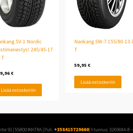
nkang SV-1 Nordic
Nankang SW-7 155/80-13 
stimenestys! 245/45-17
T
 T
59,95
€
9,96
€
Lisää ostoskoriin
Lisää ostoskoriin
tie 91 | 55800 IMATRA | Puh.
+358415729660
| Y-tunnus:
3269044-8
–