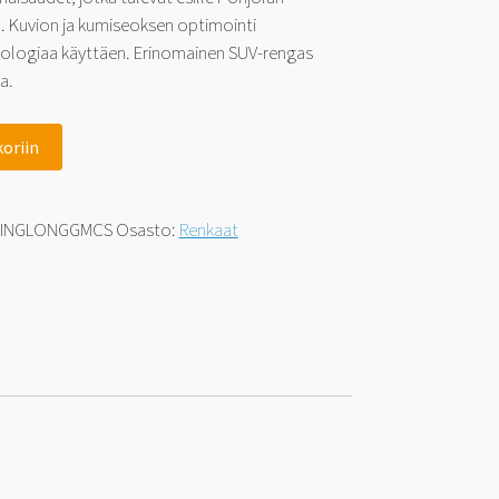
a. Kuvion ja kumiseoksen optimointi
nologiaa käyttäen. Erinomainen SUV-rengas
a.
koriin
LINGLONGGMCS
Osasto:
Renkaat