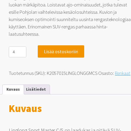
luokan märkäpitoa. Loistavat ajo-ominaisuudet, jotka tulevat
esille Pohjolan vaihtelevissa kesäolosuhteissa. Kuvion ja
kumiseoksen optimointi suunniteltu uusinta rengasteknologiaa
käyttäen. Erinomainen SUV-rengas parhaassa hinta-
laatusuhteessa.
Linglong
Lisää ostoskoriin
Sport
Master
C/S
205/70-
Tuotetunnus (SKU):
K2057015LINGLONGGMCS
Osasto:
Renkaat
15
96
H
Kuvaus
Lisätiedot
määrä
Kuvaus
Linglong Sport Master C/S on laadukas ja pitävä SUV-