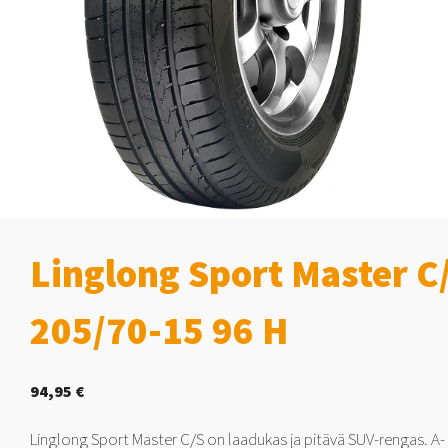
Linglong Sport Master C
205/70-15 96 H
94,95
€
Linglong Sport Master C/S on laadukas ja pitävä SUV-rengas. A-