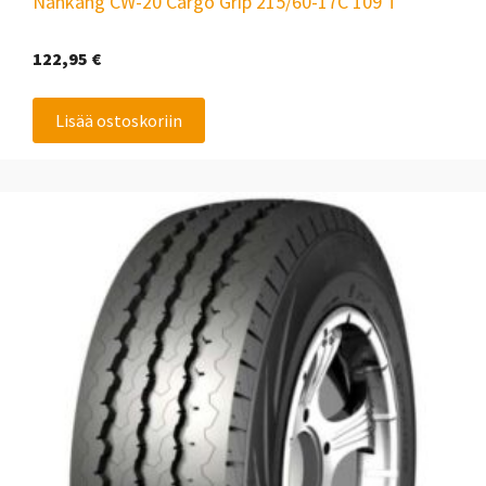
Nankang CW-20 Cargo Grip 215/60-17C 109 T
122,95
€
Lisää ostoskoriin