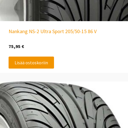
Nankang NS-2 Ultra Sport 205/50-15 86 V
75,95
€
Lisää ostoskoriin