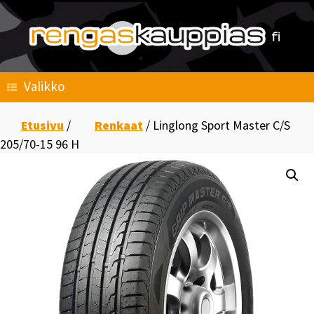
Skip
to
content
Valikko
Etusivu
/
Renkaat
/ Linglong Sport Master C/S
205/70-15 96 H