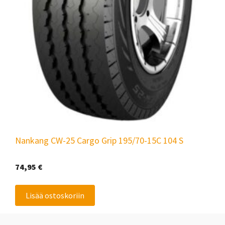
Nankang CW-25 Cargo Grip 195/70-15C 104 S
74,95
€
Lisää ostoskoriin