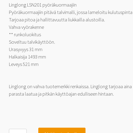
Linglong LSN201 pyöräkuormaajiin
Pyöräkuormaajiin pitävä talvimalli, jossa lameloitu kulutuspinta
Tarjoaa pitoa ja hallittavuutta liukkailla alustoilla.
Vahva vyörakenne
** runkoluokitus
Soveltuu talvikäyttöön.
Urasyvyys 31 mm
Halkaisija 1493 mm
Leveys 521 mm
Linglong on vahva tuotemerkki renkaissa. Linglong tarjoaa aina
parasta laatua ja pitkän käyttöajan edulliseen hintaan.
Linglong