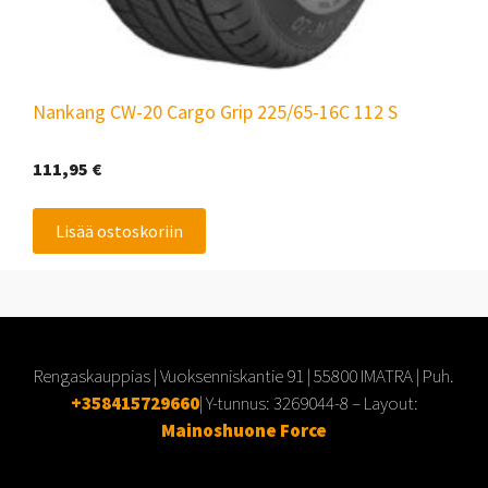
Nankang CW-20 Cargo Grip 225/65-16C 112 S
111,95
€
Lisää ostoskoriin
Rengaskauppias | Vuoksenniskantie 91 | 55800 IMATRA | Puh.
+358415729660
| Y-tunnus:
3269044-8
– Layout:
Mainoshuone Force