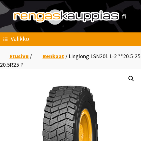
Skip
to
content
Valikko
Etusivu
/
Renkaat
/ Linglong LSN201 L-2 **20.5-25
20.5R25 P