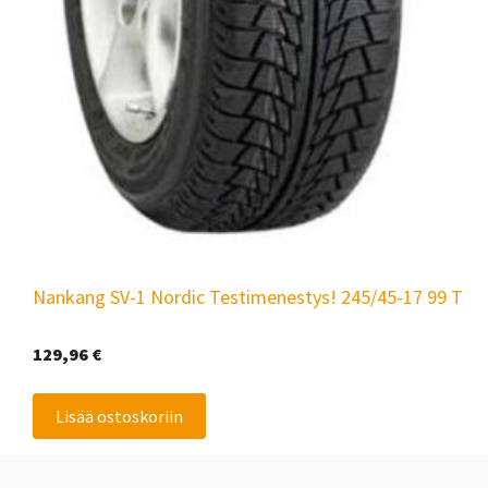
Nankang SV-1 Nordic Testimenestys! 245/45-17 99 T
129,96
€
Lisää ostoskoriin