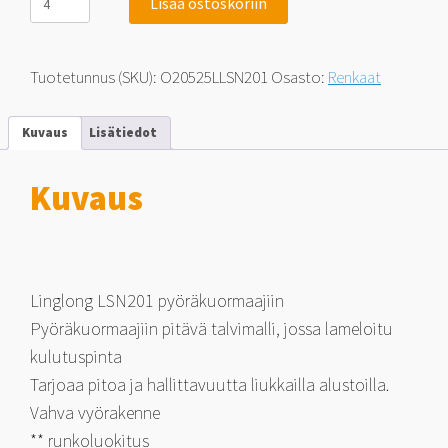
Lisää ostoskoriin
LSN201
L-
2
**20.5-
Tuotetunnus (SKU):
O20525LLSN201
Osasto:
Renkaat
25
20.5R25
P
Kuvaus
Lisätiedot
määrä
Kuvaus
Linglong LSN201 pyöräkuormaajiin
Pyöräkuormaajiin pitävä talvimalli, jossa lameloitu
kulutuspinta
Tarjoaa pitoa ja hallittavuutta liukkailla alustoilla.
Vahva vyörakenne
** runkoluokitus