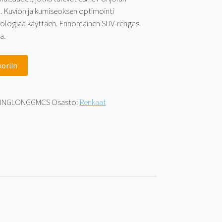
a. Kuvion ja kumiseoksen optimointi
nologiaa käyttäen. Erinomainen SUV-rengas
a.
koriin
LINGLONGGMCS
Osasto:
Renkaat