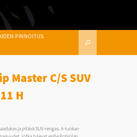
AIDEN PINNOITUS
ip Master C/S SUV
111 H
laadukas ja pitävä SUV-rengas. A-luokan
aisuudet, jotka tulevat esille Pohjolan