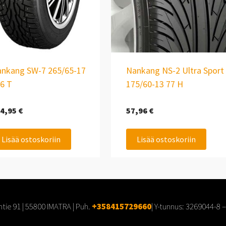
nkang SW-7 265/65-17
Nankang NS-2 Ultra Sport
6 T
175/60-13 77 H
4,95
€
57,96
€
Lisää ostoskoriin
Lisää ostoskoriin
tie 91 | 55800 IMATRA | Puh.
+358415729660
| Y-tunnus:
3269044-8
–