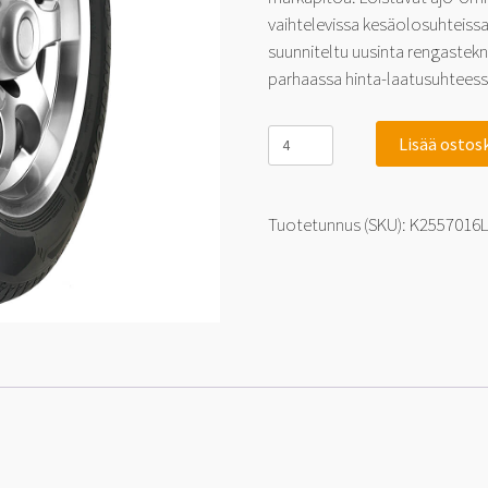
vaihtelevissa kesäolosuhteiss
suunniteltu uusinta rengastek
parhaassa hinta-laatusuhteess
Linglong
Lisää ostos
Grip
Master
C/S
SUV
Tuotetunnus (SKU):
K2557016
255/70-
16
111
H
määrä