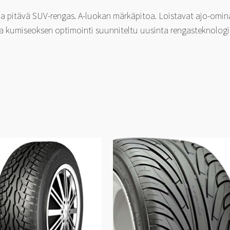
a pitävä SUV-rengas. A-luokan märkäpitoa. Loistavat ajo-omina
 ja kumiseoksen optimointi suunniteltu uusinta rengasteknolo