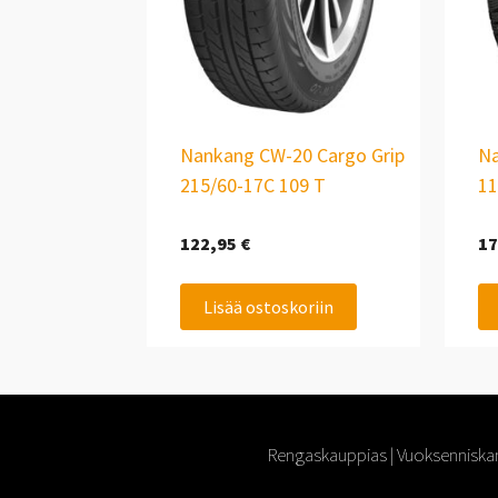
Nankang CW-20 Cargo Grip
Na
215/60-17C 109 T
11
122,95
€
17
Lisää ostoskoriin
Rengaskauppias | Vuoksenniskan