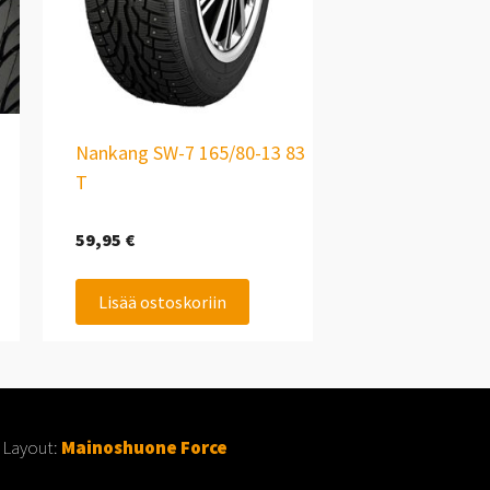
Nankang SW-7 165/80-13 83
T
59,95
€
Lisää ostoskoriin
 Layout:
Mainoshuone Force