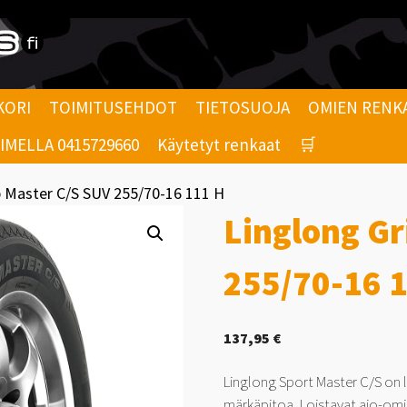
KORI
TOIMITUSEHDOT
TIETOSUOJA
OMIEN RENK
MELLA 0415729660
Käytetyt renkaat
🛒
p Master C/S SUV 255/70-16 111 H
Linglong Gr
255/70-16 
137,95
€
Linglong Sport Master C/S on 
märkäpitoa. Loistavat ajo-omin