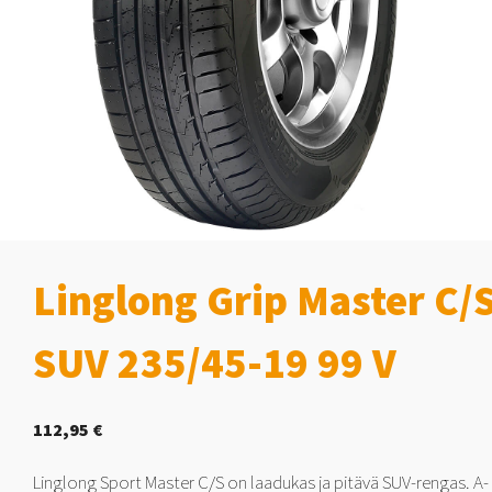
Linglong Grip Master C/
SUV 235/45-19 99 V
112,95
€
Linglong Sport Master C/S on laadukas ja pitävä SUV-rengas. A-