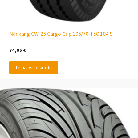
Nankang CW-25 Cargo Grip 195/70-15C 104 S
74,95
€
Lisää ostoskoriin