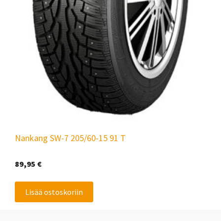
Nankang SW-7 205/60-15 91 T
89,95
€
Lisää ostoskoriin