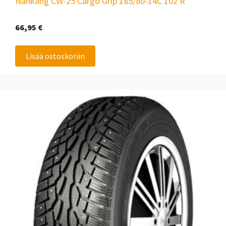
Nankang CW-25 Cargo Grip 185/80-14C 102 R
66,95
€
Lisää ostoskoriin