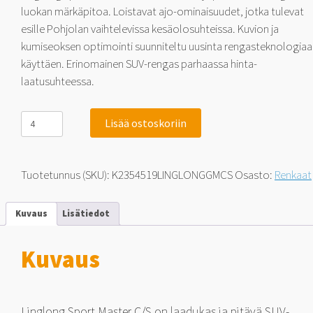
luokan märkäpitoa. Loistavat ajo-ominaisuudet, jotka tulevat
esille Pohjolan vaihtelevissa kesäolosuhteissa. Kuvion ja
kumiseoksen optimointi suunniteltu uusinta rengasteknologiaa
käyttäen. Erinomainen SUV-rengas parhaassa hinta-
laatusuhteessa.
Linglong
Lisää ostoskoriin
Grip
Master
C/S
SUV
Tuotetunnus (SKU):
K2354519LINGLONGGMCS
Osasto:
Renkaat
235/45-
19
99
Kuvaus
Lisätiedot
V
määrä
Kuvaus
Linglong Sport Master C/S on laadukas ja pitävä SUV-