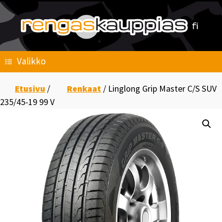
Skip
to
content
Valikko
Etusivu
/
Renkaat
/ Linglong Grip Master C/S SUV
235/45-19 99 V