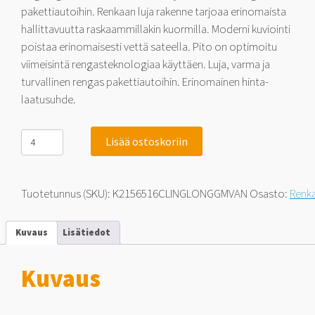
pakettiautoihin. Renkaan luja rakenne tarjoaa erinomaista
hallittavuutta raskaammillakin kuormilla. Moderni kuviointi
poistaa erinomaisesti vettä sateella. Pito on optimoitu
viimeisintä rengasteknologiaa käyttäen. Luja, varma ja
turvallinen rengas pakettiautoihin. Erinomainen hinta-
laatusuhde.
Linglong
Lisää ostoskoriin
GreenMax
Van
215/65-
16C
Tuotetunnus (SKU):
K2156516CLINGLONGGMVAN
Osasto:
Renk
109
R
määrä
Kuvaus
Lisätiedot
Kuvaus