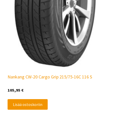
Nankang CW-20 Cargo Grip 215/75-16C 116 S
105,95
€
Lisää ostoskoriin