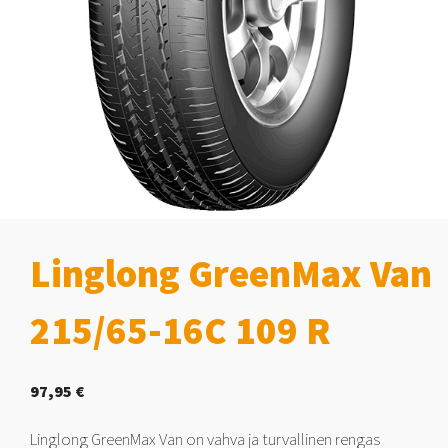
Linglong GreenMax Van
215/65-16C 109 R
97,95
€
Linglong GreenMax Van on vahva ja turvallinen rengas