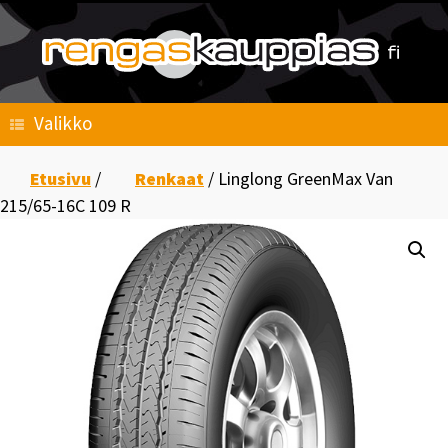
Skip
to
content
Valikko
Etusivu
/
Renkaat
/ Linglong GreenMax Van
215/65-16C 109 R