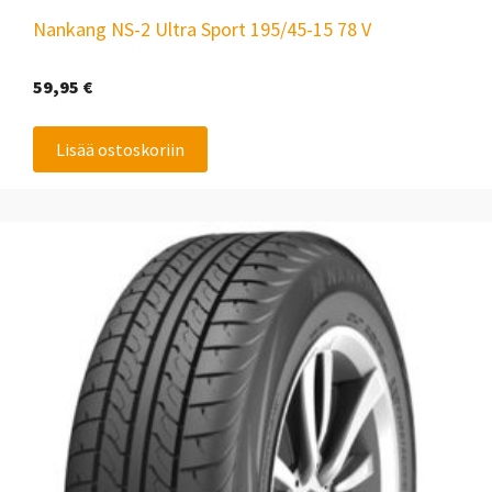
Nankang NS-2 Ultra Sport 195/45-15 78 V
59,95
€
Lisää ostoskoriin