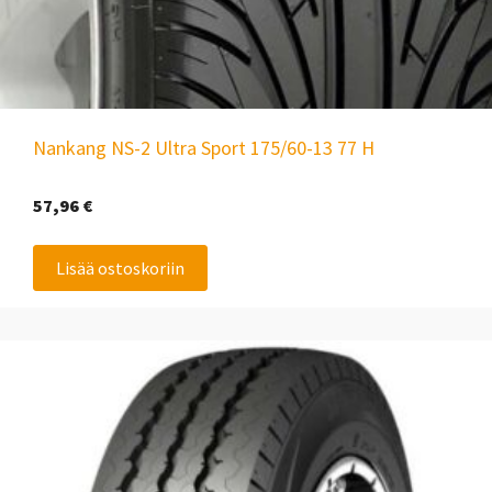
Nankang NS-2 Ultra Sport 175/60-13 77 H
57,96
€
Lisää ostoskoriin