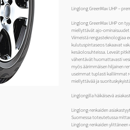
Linglong GreenMax UHP – prem
Linglong GreenMax UHP on tyyli
miellyttävät ajo-ominaisuudet s
Viimeistä rengasteknologiaa 
kulutuspintaseos takaavat vaka
kesäolosuhteissa. Leveät pitkit
vähentävät huomattavasti vesil
myös äärimmäisen hiljainen re
useimmat tuplasti kalliimmat r
miellyttävää ja suorituskykyis
Linglongilla häikäisevä asiakas
Linglong-renkaiden asiakastyy
Suomessa toteutetussa mittauk
Linglong-renkaiden ylittäneen 