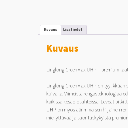
Kuvaus
Lisätiedot
Kuvaus
Linglong GreenMax UHP – premium-laat
Linglong GreenMax UHP on tyylikkään spo
kuivalla. Viimeistä rengasteknologiaa 
kaikissa kesäolosuhteissa. Leveät pitkit
UHP on myös äärimmäisen hiljainen reng
miellyttävää ja suorituskykyistä premiu