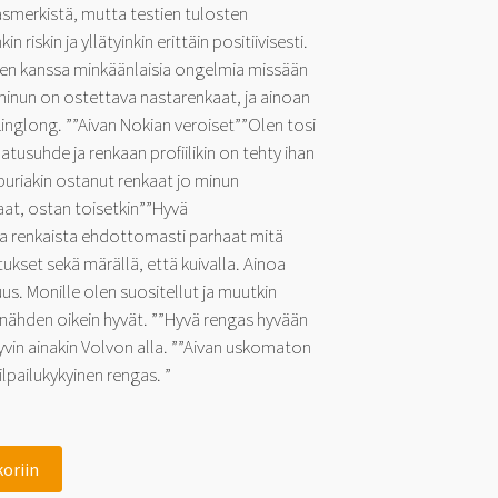
merkistä, mutta testien tulosten
 riskin ja yllätyinkin erittäin positiivisesti.
iden kanssa minkäänlaisia ongelmia missään
minun on ostettava nastarenkaat, ja ainoan
Linglong. ””Aivan Nokian veroiset””Olen tosi
atusuhde ja renkaan profiilikin on tehty ihan
puriakin ostanut renkaat jo minun
aat, ostan toisetkin””Hyvä
sta renkaista ehdottomasti parhaat mitä
tukset sekä märällä, että kuivalla. Ainoa
us. Monille olen suositellut ja muutkin
a nähden oikein hyvät. ””Hyvä rengas hyvään
 hyvin ainakin Volvon alla. ””Aivan uskomaton
ilpailukykyinen rengas. ”
koriin