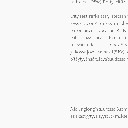
tai hieman (25%). Pettyneitä o
Erityisesti renkaissa ylistetää
keskiarvo on 4,5 maksimin olless
erinomaisen arvosanan. Renkaa
erittäin hyvät arviot. Kerran L
tulevaisuudessakin. Jopa 86% a
jatkossa joko varmasti (51%) t
pitäytyvänsä tulevaisuudessa 
Alla Linglongin suuressa Suom
asiakastyytyväisyystutkimukse