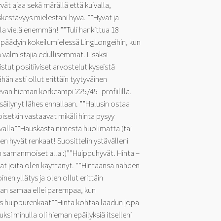
vät ajaa sekä märällä että kuivalla,
kestävyys mielestäni hyvä. ””Hyvät ja
la vielä enemmän! ””Tuli hankittua 18
 päädyin kokeilumielessä LingLongeihin, kun
a valmistajia edullisemmat. Lisäksi
stut positiiviset arvostelut kyseistä
än asti ollut erittäin tyytyväinen
van hieman korkeampi 225/45- profiililla.
äilynyt lähes ennallaan. ””Halusin ostaa
oisetkin vastaavat mikäli hinta pysyy
lvalla””Hauskasta nimestä huolimatta (tai
den hyvät renkaat! Suosittelin ystävälleni
on samanmoiset alla :)””Huippuhyvät. Hinta –
aat joita olen käyttänyt. ””Hintaansa nähden
inen yllätys ja olen ollut erittäin
aan samaa ellei parempaa, kun
s huippurenkaat””Hinta kohtaa laadun jopa
ksi minulla oli hieman epäilyksiä itselleni