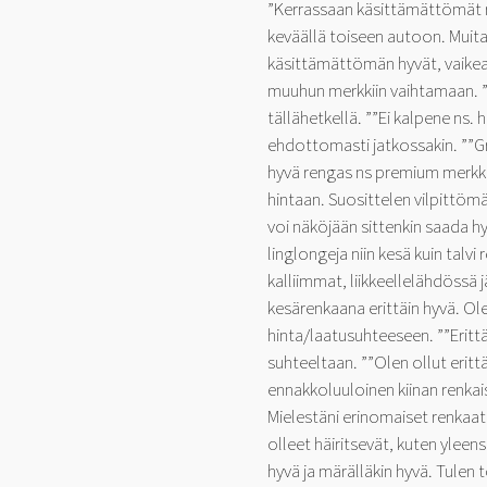
”Kerrassaan käsittämättömät 
keväällä toiseen autoon. Muita
käsittämättömän hyvät, vaikea 
muuhun merkkiin vaihtamaan. ”
tällähetkellä. ””Ei kalpene ns. 
ehdottomasti jatkossakin. ””G
hyvä rengas ns premium merkki
hintaan. Suosittelen vilpittömä
voi näköjään sittenkin saada h
linglongeja niin kesä kuin talvi 
kalliimmat, liikkeellelähdössä j
kesärenkaana erittäin hyvä. Ole
hinta/laatusuhteeseen. ””Erittä
suhteeltaan. ””Olen ollut erittä
ennakkoluuloinen kiinan renkais
Mielestäni erinomaiset renkaa
olleet häiritsevät, kuten yleensä
hyvä ja märälläkin hyvä. Tule