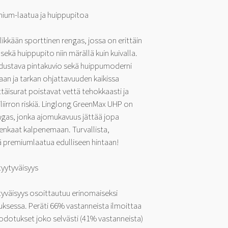
ium-laatua ja huippupitoa
kkään sporttinen rengas, jossa on erittäin
ekä huippupito niin märällä kuin kuivalla.
edustava pintakuvio sekä huippumoderni
an ja tarkan ohjattavuuden kaikissa
täisurat poistavat vettä tehokkaasti ja
iirron riskiä. Linglong GreenMax UHP on
ngas, jonka ajomukavuus jättää jopa
enkaat kalpenemaan. Turvallista,
tä premiumlaatua edulliseen hintaan!
tyytyväisyys
tyväisyys osoittautuu erinomaiseksi
sessa. Peräti 66% vastanneista ilmoittaa
odotukset joko selvästi (41% vastanneista)