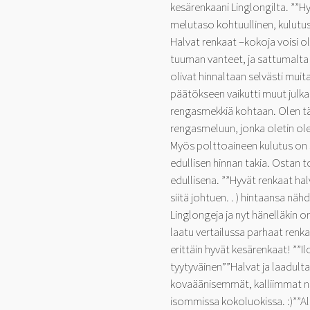
kesärenkaani Linglongilta. ””Hy
melutaso kohtuullinen, kulutus
Halvat renkaat –kokoja voisi ol
tuuman vanteet, ja sattumalta
olivat hinnaltaan selvästi muit
päätökseen vaikutti muut julkai
rengasmekkiä kohtaan. Olen täh
rengasmeluun, jonka oletin ole
Myös polttoaineen kulutus on s
edullisen hinnan takia. Ostan t
edullisena. ””Hyvät renkaat ha
siitä johtuen. . ) hintaansa näh
Linglongeja ja nyt hänelläkin 
laatu vertailussa parhaat renk
erittäin hyvät kesärenkaat! ””Ilo
tyytyväinen””Halvat ja laadult
kovaäänisemmät, kalliimmat n
isommissa kokoluokissa. :)””Alu