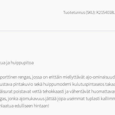
-
Huikea
Tuotetunnus (SKU):
K2154018
asiakastyytyväisyys!
215/40-
18
89
W
määrä
ua ja huippupitoa
rttinen rengas, jossa on erittäin miellyttävät ajo-ominaisuud
edustava pintakuvio sekä huippumoderni kulutuspintaseos taka
täisurat poistavat vettä tehokkaasti ja vähentävät huomattavast
as, jonka ajomukavuus jättää jopa useimmat tuplasti kalliimm
mlaatua edulliseen hintaan!