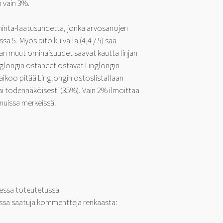
n vain 3%.
n hinta-laatusuhdetta, jonka arvosanojen
a 5. Myös pito kuivalla (4,4 / 5) saa
n muut ominaisuudet saavat kautta linjan
inglongin ostaneet ostavat Linglongin
ikoo pitää Linglongin ostoslistallaan
ai todennäköisesti (35%). Vain 2% ilmoittaa
muissa merkeissä.
essa toteutetussa
ssa saatuja kommentteja renkaasta: