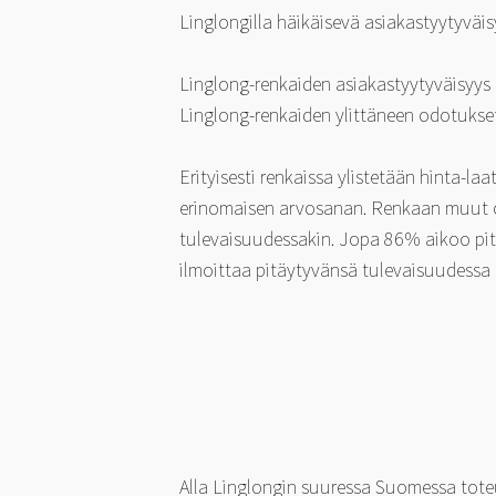
Linglongilla häikäisevä asiakastyytyväis
Linglong-renkaiden asiakastyytyväisyys
Linglong-renkaiden ylittäneen odotukset
Erityisesti renkaissa ylistetään hinta-l
erinomaisen arvosanan. Renkaan muut om
tulevaisuudessakin. Jopa 86% aikoo pitä
ilmoittaa pitäytyvänsä tulevaisuudessa
Alla Linglongin suuressa Suomessa tote