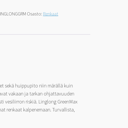
LINGLONGGRM
Osasto:
Renkaat
et sekä huippupito niin märällä kuin
avat vakaan ja tarkan ohjattavuuden
i vesiliirron riskiä. Linglong GreenMax
at renkaat kalpenemaan. Turvallista,