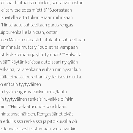
renkaat hintaansa nähden, seuraavat ostan
 ei tarvitse edes miettiä””Suorastaan
kuvitella että tulisin enään mihinkään
”Hintalaatu suhteeltaan paras rengas
huippurenkaille lainkaan, ostan
reen Max on oikeasti hintalaatu-suhteeltaan
en rinnalla mutta yli puolet halvempaan
sti kokeilemaan ja yllättymään! ””Halvalla
yvää””Käytän kaikissa autoissani nykyään
renkaina, talvirenkaina ei ihan niin hyvät kun
äällä ei nasta pure ihan täydellisesti mutta,
n erittäin tyytyväinen
n hyvä rengas varsinkin hinta/laatu
in tyytyväinen renkaisiin, vaikka olinkin
iin. ””Hinta-laatusuhde kohdillaan.
t hintaansa nähden. Rengasäänet eivät
 edullisissa renkaissa ja pito kuivalla oli
n todennäköisesti ostamaan seuraavatkin