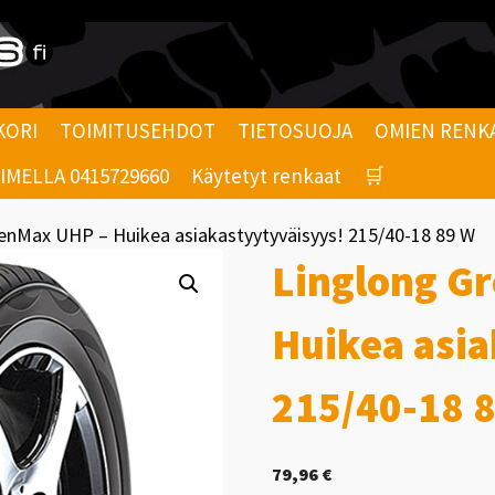
KORI
TOIMITUSEHDOT
TIETOSUOJA
OMIEN RENK
MELLA 0415729660
Käytetyt renkaat
🛒
enMax UHP – Huikea asiakastyytyväisyys! 215/40-18 89 W
Linglong G
Huikea asia
215/40-18 
79,96
€