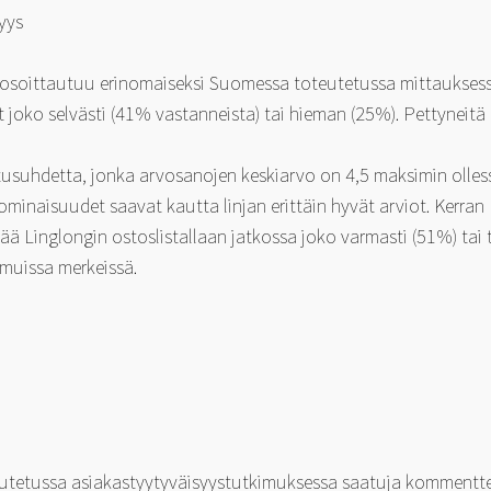
yys
 osoittautuu erinomaiseksi Suomessa toteutetussa mittauksess
 joko selvästi (41% vastanneista) tai hieman (25%). Pettyneitä
aatusuhdetta, jonka arvosanojen keskiarvo on 4,5 maksimin ollessa
inaisuudet saavat kautta linjan erittäin hyvät arviot. Kerran
ä Linglongin ostoslistallaan jatkossa joko varmasti (51%) tai
 muissa merkeissä.
utetussa asiakastyytyväisyystutkimuksessa saatuja kommentte