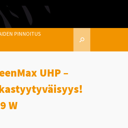
AIDEN PINNOITUS
reenMax UHP –
kastyytyväisyys!
89 W