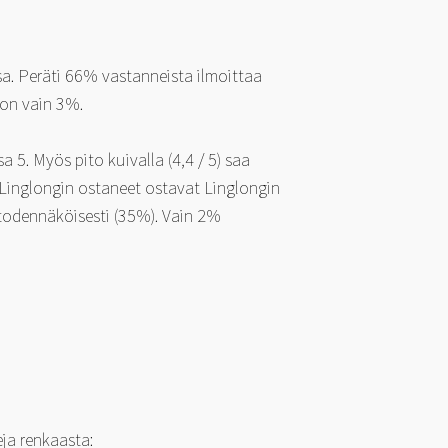
a. Peräti 66% vastanneista ilmoittaa
 on vain 3%.
 5. Myös pito kuivalla (4,4 / 5) saa
 Linglongin ostaneet ostavat Linglongin
 todennäköisesti (35%). Vain 2%
ja renkaasta: