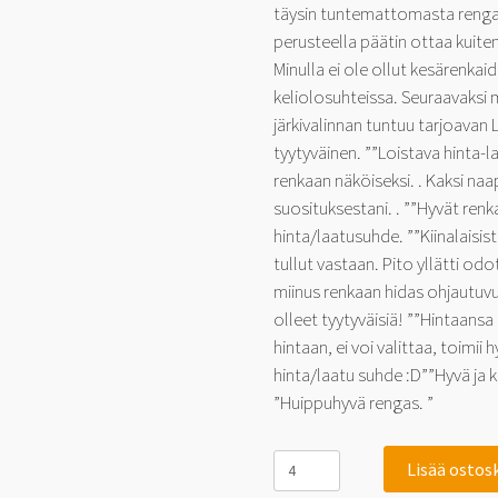
täysin tuntemattomasta rengas
perusteella päätin ottaa kuitenkin
Minulla ei ole ollut kesärenka
keliolosuhteissa. Seuraavaksi 
järkivalinnan tuntuu tarjoavan 
tyytyväinen. ””Loistava hinta-la
renkaan näköiseksi. . Kaksi naa
suosituksestani. . ””Hyvät renk
hinta/laatusuhde. ””Kiinalaisi
tullut vastaan. Pito yllätti odo
miinus renkaan hidas ohjautuvu
olleet tyytyväisiä! ””Hintaans
hintaan, ei voi valittaa, toimii
hinta/laatu suhde :D””Hyvä ja k
”Huippuhyvä rengas. ”
Linglong
Lisää ostos
GreenMax
UHP