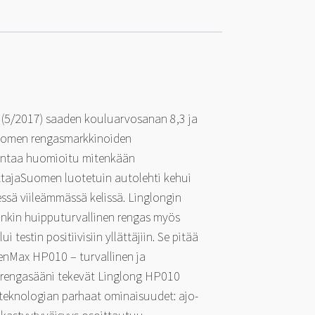
 (5/2017) saaden kouluarvosanan 8,3 ja
Suomen rengasmarkkinoiden
ä hintaa huomioitu mitenkään
ittajaSuomen luotetuin autolehti kehui
essä viileämmässä kelissä. Linglongin
g onkin huipputurvallinen rengas myös
testin positiivisiin yllättäjiin. Se pitää
reenMax HP010 – turvallinen ja
n rengasääni tekevät Linglong HP010
steknologian parhaat ominaisuudet: ajo-