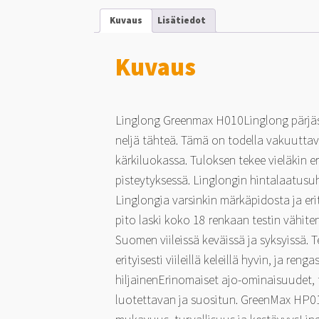
Kuvaus
Lisätiedot
Kuvaus
Linglong Greenmax H010Linglong pärjäsi
neljä tähteä. Tämä on todella vakuutta
kärkiluokassa. Tuloksen tekee vieläkin e
pisteytyksessä. Linglongin hintalaatusu
Linglongia varsinkin märkäpidosta ja eri
pito laski koko 18 renkaan testin vähite
Suomen viileissä keväissä ja syksyissä. T
erityisesti viileillä keleillä hyvin, ja 
hiljainenErinomaiset ajo-ominaisuudet,
luotettavan ja suositun. GreenMax HP01