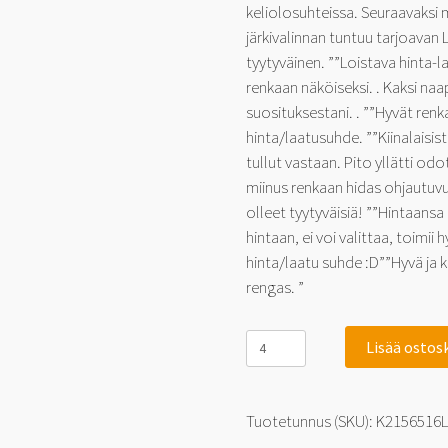
keliolosuhteissa. Seuraavaksi 
järkivalinnan tuntuu tarjoavan 
tyytyväinen. ””Loistava hinta-la
renkaan näköiseksi. . Kaksi naa
suosituksestani. . ””Hyvät renk
hinta/laatusuhde. ””Kiinalaisi
tullut vastaan. Pito yllätti odo
miinus renkaan hidas ohjautuvu
olleet tyytyväisiä! ””Hintaans
hintaan, ei voi valittaa, toimii
hinta/laatu suhde :D””Hyvä ja 
rengas. ”
Linglong
Lisää ostos
GreenMax
HP010
-
TM-
Tuotetunnus (SKU):
K2156516
testimenestyjä!