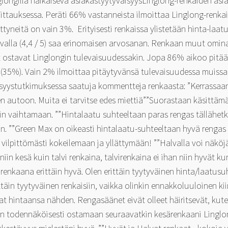
longilla häikäisevä asiakastyytyväisyysLinglong-renkaiden asi
ttauksessa. Peräti 66% vastanneista ilmoittaa Linglong-renkai
ttyneitä on vain 3%. Erityisesti renkaissa ylistetään hinta-laa
ivalla (4,4 / 5) saa erinomaisen arvosanan. Renkaan muut omina
t ostavat Linglongin tulevaisuudessakin. Jopa 86% aikoo pitää 
i (35%). Vain 2% ilmoittaa pitäytyvänsä tulevaisuudessa muissa
syystutkimuksessa saatuja kommentteja renkaasta: ”Kerrassaa
n autoon. Muita ei tarvitse edes miettiä””Suorastaan käsittämä
 vaihtamaan. ””Hintalaatu suhteeltaan paras rengas tällähetkel
n. ””Green Max on oikeasti hintalaatu-suhteeltaan hyvä rengas 
vilpittömästi kokeilemaan ja yllättymään! ””Halvalla voi näkö
iin kesä kuin talvi renkaina, talvirenkaina ei ihan niin hyvät kun
ärenkaana erittäin hyvä. Olen erittäin tyytyväinen hinta/laatusu
ttäin tyytyväinen renkaisiin, vaikka olinkin ennakkoluuloinen ki
at hintaansa nähden. Rengasäänet eivät olleet häiritsevät, kuten
ulen todennäköisesti ostamaan seuraavatkin kesärenkaani Linglon