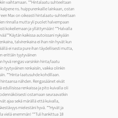
in vaihtamaan. ””Hintalaatu suhteeltaan
i kalpene ns. huippurenkaille lainkaan, ostan
reen Max on oikeasti hintalaatu-suhteeltaan
en rinnalla mutta yli puolet halvempaan
sti kokeilemaan ja yllättymään! ””Halvalla
yvää””Käytän kaikissa autoissani nykyään
renkaina, talvirenkaina ei ihan niin hyvät kun
äällä ei nasta pure ihan täydellisesti mutta,
n erittäin tyytyväinen
n hyvä rengas varsinkin hinta/laatu
in tyytyväinen renkaisiin, vaikka olinkin
iin. ””Hinta-laatusuhde kohdillaan.
t hintaansa nähden. Rengasäänet eivät
 edullisissa renkaissa ja pito kuivalla oli
n todennäköisesti ostamaan seuraavatkin
vät ajaa sekä märällä että kuivalla,
kestävyys mielestäni hyvä. ””Hyvät ja
la vielä enemmän! ””Tuli hankittua 18