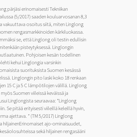
g pärjäsi erinomaisesti Tekniikan
ilussa (5/2017) saaden kouluarvosanan 8,3
a vakuuttava osoitus siitä, miten Linglong
uomen rengasmarkkinoiden kärkiluokassa.
mmäksi se, että Linglong oli testin edullisin
mitenkään pisteytyksessä. Linglongin
nutlaatuinen. Pohjoisen kesän todellinen
ehti kehui Linglongia varsinkin
inomaisista suorituksista Suomen kesässä
lissä. Linglongin pito laski koko 18 renkaan
jen 15 C ja 5 C lämpötilojen välillä. Linglong
 myös Suomen viileissä keväissä ja
ausui Linglongista seuraavaa: ”Linglong
iin. Se pitää erityisesti viileillä keleillä hyvin,
rma ajettava. ” (TM 5/2017) Linglong
a hiljainenErinomaiset ajo-ominaisuudet,
kesäolosuhteissa sekä hiljainen rengasääni