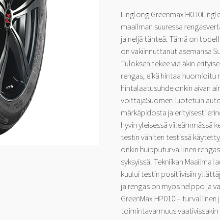
Linglong Greenmax H010Linglon
maailman suuressa rengasverta
ja neljä tähteä. Tämä on todell
on vakiinnuttanut asemansa S
Tuloksen tekee vieläkin erityise
rengas, eikä hintaa huomioitu 
hintalaatusuhde onkin aivan ai
voittajaSuomen luotetuin autol
märkäpidosta ja erityisesti er
hyvin yleisessä viileämmässä ke
testin vähiten testissä käytetty
onkin huipputurvallinen rengas
syksyissä. Tekniikan Maailma l
kuului testin positiivisiin yllättäj
ja rengas on myös helppo ja va
GreenMax HP010 – turvallinen j
toimintavarmuus vaativissakin 