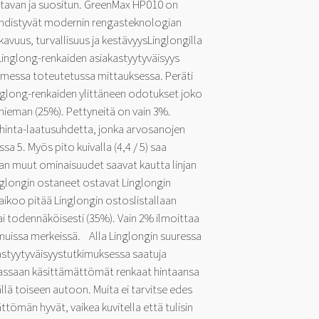
tavan ja suositun. GreenMax HP010 on
 yhdistyvät modernin rengasteknologian
vuus, turvallisuus ja kestävyysLinglongilla
Linglong-renkaiden asiakastyytyväisyys
messa toteutetussa mittauksessa. Peräti
nglong-renkaiden ylittäneen odotukset joko
 hieman (25%). Pettyneitä on vain 3%.
n hinta-laatusuhdetta, jonka arvosanojen
a 5. Myös pito kuivalla (4,4 / 5) saa
n muut ominaisuudet saavat kautta linjan
inglongin ostaneet ostavat Linglongin
ikoo pitää Linglongin ostoslistallaan
ai todennäköisesti (35%). Vain 2% ilmoittaa
muissa merkeissä. Alla Linglongin suuressa
styytyväisyystutkimuksessa saatuja
assaan käsittämättömät renkaat hintaansa
lä toiseen autoon. Muita ei tarvitse edes
tömän hyvät, vaikea kuvitella että tulisin