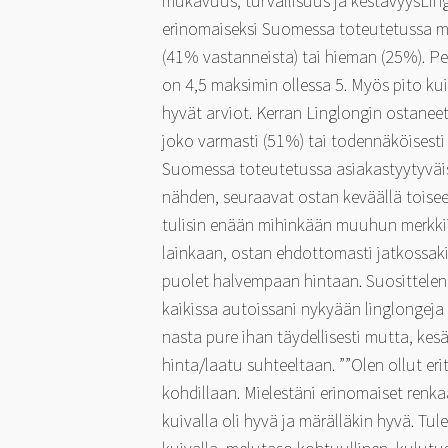
mukavuus, turvallisuus ja kestävyysLing
erinomaiseksi Suomessa toteutetussa mi
(41% vastanneista) tai hieman (25%). Pe
on 4,5 maksimin ollessa 5. Myös pito ku
hyvät arviot. Kerran Linglongin ostanee
joko varmasti (51%) tai todennäköisest
Suomessa toteutetussa asiakastyytyväi
nähden, seuraavat ostan keväällä toisee
tulisin enään mihinkään muuhun merkkiin
lainkaan, ostan ehdottomasti jatkossaki
puolet halvempaan hintaan. Suosittelen 
kaikissa autoissani nykyään linglongeja n
nasta pure ihan täydellisesti mutta, kes
hinta/laatu suhteeltaan. ””Olen ollut eri
kohdillaan. Mielestäni erinomaiset renka
kuivalla oli hyvä ja märälläkin hyvä. T