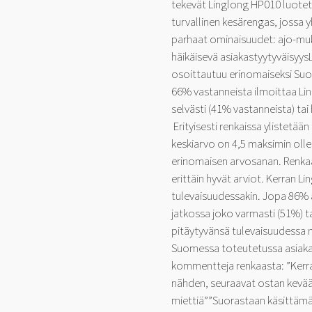
tekevät Linglong HP010 luotet
turvallinen kesärengas, jossa
parhaat ominaisuudet: ajo-muka
häikäisevä asiakastyytyväisyys
osoittautuu erinomaiseksi Suo
66% vastanneista ilmoittaa Li
selvästi (41% vastanneista) tai
Erityisesti renkaissa ylistetää
keskiarvo on 4,5 maksimin olless
erinomaisen arvosanan. Renkaa
erittäin hyvät arviot. Kerran L
tulevaisuudessakin. Jopa 86% a
jatkossa joko varmasti (51%) t
pitäytyvänsä tulevaisuudessa 
Suomessa toteutetussa asiaka
kommentteja renkaasta: ”Kerr
nähden, seuraavat ostan kevääl
miettiä””Suorastaan käsittämät