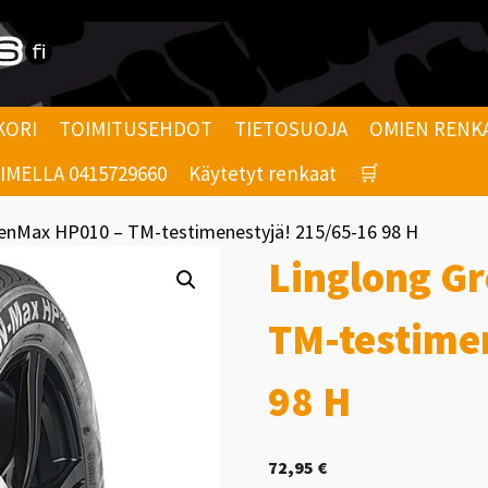
KORI
TOIMITUSEHDOT
TIETOSUOJA
OMIEN RENK
MELLA 0415729660
Käytetyt renkaat
🛒
eenMax HP010 – TM-testimenestyjä! 215/65-16 98 H
Linglong G
TM-testime
98 H
72,95
€