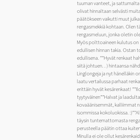
tuuman vanteet, ja sattumalta
olivat hinnaltaan selvästi muit
päätökseen vaikutti muut julkai
rengasmekkiä kohtaan. Olen täh
rengasmeluun, jonka oletin ole
Myös polttoaineen kulutus on s
edullisen hinnan takia. Ostan t
edullisena. ””Hyvät renkaat ha
siitä johtuen. . ) hintaansa näh
Linglongeja ja nyt hänelläkin 
laatu vertailussa parhaat renk
erittäin hyvät kesärenkaat! ””Ilo
tyytyväinen””Halvat ja laadult
kovaäänisemmät, kalliimmat n
isommissa kokoluokissa. :)””Alu
täysin tuntemattomasta rengas
perusteella päätin ottaa kuitenkin
Minulla ei ole ollut kesärenka