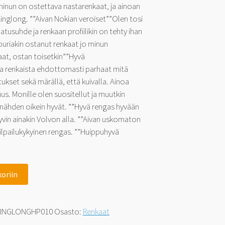
minun on ostettava nastarenkaat, ja ainoan
Linglong. ””Aivan Nokian veroiset””Olen tosi
atusuhde ja renkaan profiilikin on tehty ihan
puriakin ostanut renkaat jo minun
aat, ostan toisetkin””Hyvä
sta renkaista ehdottomasti parhaat mitä
tukset sekä märällä, että kuivalla. Ainoa
us. Monille olen suositellut ja muutkin
a nähden oikein hyvät. ””Hyvä rengas hyvään
 hyvin ainakin Volvon alla. ””Aivan uskomaton
kilpailukykyinen rengas. ””Huippuhyvä
koriin
LINGLONGHP010
Osasto:
Renkaat