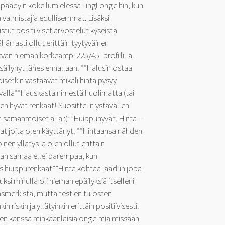
 päädyin kokeilumielessä LingLongeihin, kun
a valmistajia edullisemmat. Lisäksi
stut positiiviset arvostelut kyseistä
än asti ollut erittäin tyytyväinen
van hieman korkeampi 225/45- profiililla.
äilynyt lähes ennallaan. ””Halusin ostaa
oisetkin vastaavat mikäli hinta pysyy
lvalla””Hauskasta nimestä huolimatta (tai
den hyvät renkaat! Suosittelin ystävälleni
on samanmoiset alla :)””Huippuhyvät. Hinta –
aat joita olen käyttänyt. ””Hintaansa nähden
inen yllätys ja olen ollut erittäin
aan samaa ellei parempaa, kun
s huippurenkaat””Hinta kohtaa laadun jopa
ksi minulla oli hieman epäilyksiä itselleni
merkistä, mutta testien tulosten
 riskin ja yllätyinkin erittäin positiivisesti.
iden kanssa minkäänlaisia ongelmia missään