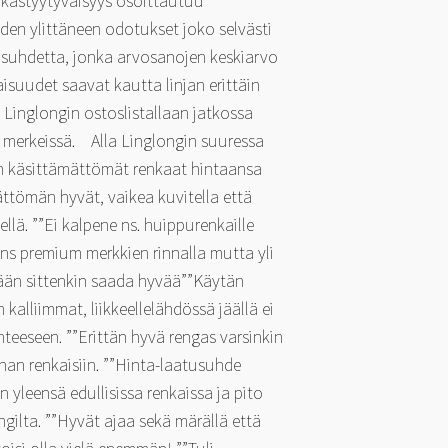
akastyytyväisyys osoittautuu
den ylittäneen odotukset joko selvästi
tusuhdetta, jonka arvosanojen keskiarvo
isuudet saavat kautta linjan erittäin
Linglongin ostoslistallaan jatkossa
 merkeissä. Alla Linglongin suuressa
n käsittämättömät renkaat hintaansa
ttömän hyvät, vaikea kuvitella että
lä. ””Ei kalpene ns. huippurenkaille
ns premium merkkien rinnalla mutta yli
jään sittenkin saada hyvää””Käytän
 kalliimmat, liikkeellelähdössä jäällä ei
hteeseen. ””Erittän hyvä rengas varsinkin
inan renkaisiin. ””Hinta-laatusuhde
 yleensä edullisissa renkaissa ja pito
gilta. ””Hyvät ajaa sekä märällä että