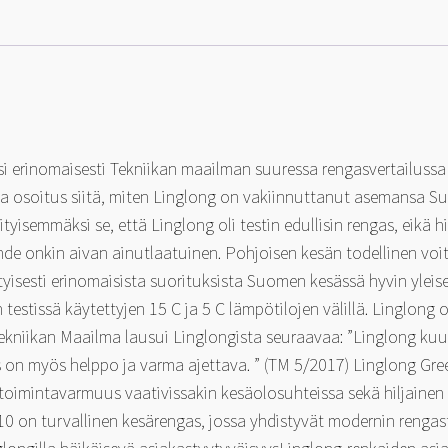
215/65-
16
98
H
määrä
 erinomaisesti Tekniikan maailman suuressa rengasvertailussa
va osoitus siitä, miten Linglong on vakiinnuttanut asemansa 
rityisemmäksi se, että Linglong oli testin edullisin rengas, eik
hde onkin aivan ainutlaatuinen. Pohjoisen kesän todellinen vo
tyisesti erinomaisista suorituksista Suomen kesässä hyvin yleis
n testissä käytettyjen 15 C ja 5 C lämpötilojen välillä. Linglon
ekniikan Maailma lausui Linglongista seuraavaa: ”Linglong kuului 
rengas on myös helppo ja varma ajettava. ” (TM 5/2017) Linglong G
 toimintavarmuus vaativissakin kesäolosuhteissa sekä hiljaine
0 on turvallinen kesärengas, jossa yhdistyvät modernin renga