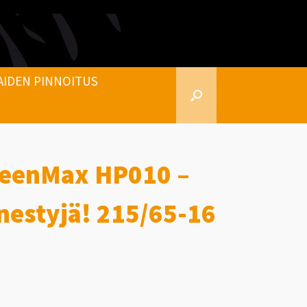
AIDEN PINNOITUS
reenMax HP010 –
nestyjä! 215/65-16