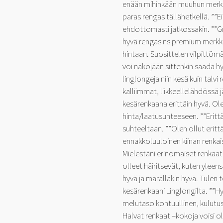
enään mihinkään muuhun merkki
paras rengas tällähetkellä. ””E
ehdottomasti jatkossakin. ””G
hyvä rengas ns premium merkki
hintaan. Suosittelen vilpittömä
voi näköjään sittenkin saada h
linglongeja niin kesä kuin talvi 
kalliimmat, liikkeellelähdössä j
kesärenkaana erittäin hyvä. Ole
hinta/laatusuhteeseen. ””Erittä
suhteeltaan. ””Olen ollut erittä
ennakkoluuloinen kiinan renkais
Mielestäni erinomaiset renkaa
olleet häiritsevät, kuten yleensä
hyvä ja märälläkin hyvä. Tule
kesärenkaani Linglongilta. ””Hy
melutaso kohtuullinen, kulutus
Halvat renkaat –kokoja voisi ol