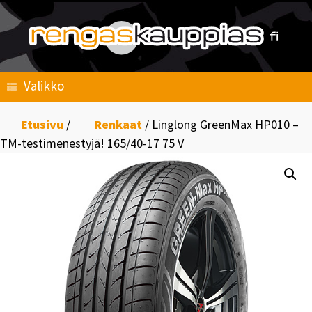
Skip
to
content
Valikko
Etusivu
/
Renkaat
/ Linglong GreenMax HP010 –
TM-testimenestyjä! 165/40-17 75 V