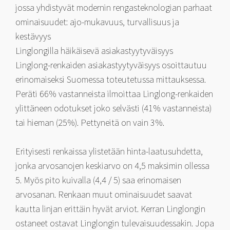
jossa yhdistyvät modernin rengasteknologian parhaat
ominaisuudet: ajo-mukavuus, turvallisuus ja
kestävyys
Linglongilla häikäisevä asiakastyytyväisyys
Linglong-renkaiden asiakastyytyväisyys osoittautuu
erinomaiseksi Suomessa toteutetussa mittauksessa.
Peräti 66% vastanneista ilmoittaa Linglong-renkaiden
ylittäneen odotukset joko selvästi (41% vastanneista)
tai hieman (25%). Pettyneitä on vain 3%.
Erityisesti renkaissa ylistetään hinta-laatusuhdetta,
jonka arvosanojen keskiarvo on 4,5 maksimin ollessa
5. Myös pito kuivalla (4,4 / 5) saa erinomaisen
arvosanan. Renkaan muut ominaisuudet saavat
kautta linjan erittäin hyvät arviot. Kerran Linglongin
ostaneet ostavat Linglongin tulevaisuudessakin. Jopa