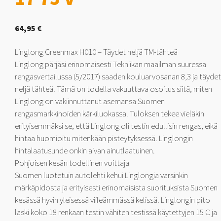
64,95
€
Linglong Greenmax H010 – Täydet neljä TM-tähteä
Linglong pärjäsi erinomaisesti Tekniikan maailman suuressa
rengasvertailussa (5/2017) saaden kouluarvosanan 8,3 ja täydet
neljä tähteä. Tämä on todella vakuuttava osoitus siitä, miten
Linglong on vakiinnuttanut asemansa Suomen
rengasmarkkinoiden kärkiluokassa. Tuloksen tekee vieläkin
erityisemmäksi se, että Linglong oli testin edullisin rengas, eikä
hintaa huomioitu mitenkään pisteytyksessä. Linglongin
hintalaatusuhde onkin aivan ainutlaatuinen.
Pohjoisen kesän todellinen voittaja
Suomen luotetuin autolehti kehui Linglongia varsinkin
märkäpidosta ja erityisesti erinomaisista suorituksista Suomen
kesässä hyvin yleisessä viileämmässä kelissä. Linglongin pito
laski koko 18 renkaan testin vähiten testissä käytettyjen 15 C ja