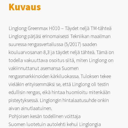
määrä
Kuvaus
Linglong Greenmax H010 – Täydet neljä TM-tähteä
Linglong pärjäsi erinomaisesti Tekniikan maailman
suuressa rengasvertailussa (5/2017) saaden
kouluarvosanan 8,3 ja täydet neljä tähteä. Tämä on
todella vakuuttava osoitus siitä, miten Linglong on
vakiinnuttanut asemansa Suomen
rengasmarkkinoiden kärkiluokassa. Tuloksen tekee
vieläkin erityisemmäksi se, että Linglong oli testin
edullisin rengas, eikä hintaa huomioitu mitenkään
pisteytyksessä. Linglongin hintalaatusuhde onkin
aivan ainutlaatuinen.
Pohjoisen kesän todellinen voittaja
Suomen luotetuin autolehti kehui Linglongia