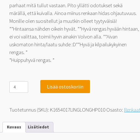
parhaat mitä tullut vastaan. Pito yllätti odotukset sekä
märällä, että kuivalla. Ainoa miinus renkaan hidas ohjautuvuus.
Monille olen suositellut ja muutkin olleet tyytyväisiä!
””Hintaansa nähden oikein hyvät. ””Hyvä rengas hyvään hintaan,
ei voi valittaa, toimii hyvin ainakin Volvon alla. ””Aivan
uskomaton hinta/laatu suhde :D””Hyvä ja kilpailukykyinen
rengas. ”
”Huippuhyvä rengas. ”
Linglong
Lisää ostoskoriin
GreenMax
HP010
-
TM-
Tuotetunnus (SKU):
K1654017LINGLONGHP010
Osasto:
Renkaa
testimenestyjä!
165/40-
17
Kuvaus
Lisätiedot
75
V