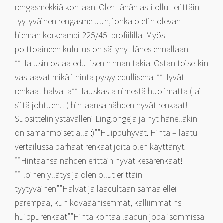
rengasmekkiä kohtaan. Olen tähän asti ollut erittäin
tyytyväinen rengasmeluun, jonka oletin olevan
hieman korkeampi 225/45- profiililla. Myös
polttoaineen kulutus on säilynyt lähes ennallaan.
””Halusin ostaa edullisen hinnan takia. Ostan toisetkin
vastaavat mikäli hinta pysyy edullisena. ””Hyvät
renkaat halvalla””Hauskasta nimestä huolimatta (tai
siitä johtuen. . ) hintaansa nähden hyvät renkaat!
Suosittelin ystävälleni Linglongeja ja nyt hänelläkin
on samanmoiset alla :)””Huippuhyvät. Hinta – laatu
vertailussa parhaat renkaat joita olen käyttänyt.
””Hintaansa nähden erittäin hyvät kesärenkaat!
””Iloinen yllätys ja olen ollut erittäin
tyytyväinen””Halvat ja laadultaan samaa ellei
parempaa, kun kovaäänisemmät, kalliimmat ns
huippurenkaat””Hinta kohtaa laadun jopa isommissa