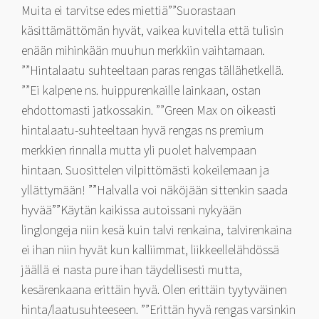
Muita ei tarvitse edes miettiä””Suorastaan
käsittämättömän hyvät, vaikea kuvitella että tulisin
enään mihinkään muuhun merkkiin vaihtamaan.
””Hintalaatu suhteeltaan paras rengas tällähetkellä.
””Ei kalpene ns. huippurenkaille lainkaan, ostan
ehdottomasti jatkossakin. ””Green Max on oikeasti
hintalaatu-suhteeltaan hyvä rengas ns premium
merkkien rinnalla mutta yli puolet halvempaan
hintaan. Suosittelen vilpittömästi kokeilemaan ja
yllättymään! ””Halvalla voi näköjään sittenkin saada
hyvää””Käytän kaikissa autoissani nykyään
linglongeja niin kesä kuin talvi renkaina, talvirenkaina
ei ihan niin hyvät kun kalliimmat, liikkeellelähdössä
jäällä ei nasta pure ihan täydellisesti mutta,
kesärenkaana erittäin hyvä. Olen erittäin tyytyväinen
hinta/laatusuhteeseen. ””Erittän hyvä rengas varsinkin