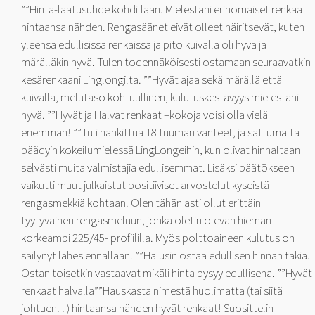
””Hinta-laatusuhde kohdillaan. Mielestäni erinomaiset renkaat
hintaansa nähden. Rengasäänet eivät olleet häiritsevät, kuten
yleensä edullisissa renkaissa ja pito kuivalla oli hyvä ja
märälläkin hyvä. Tulen todennäköisesti ostamaan seuraavatkin
kesärenkaani Linglongilta. ””Hyvät ajaa sekä märällä että
kuivalla, melutaso kohtuullinen, kulutuskestävyys mielestäni
hyvä. ””Hyvät ja Halvat renkaat –kokoja voisi olla vielä
enemmän! ””Tuli hankittua 18 tuuman vanteet, ja sattumalta
päädyin kokeilumielessä LingLongeihin, kun olivat hinnaltaan
selvästi muita valmistajia edullisemmat. Lisäksi päätökseen
vaikutti muut julkaistut positiiviset arvostelut kyseistä
rengasmekkiä kohtaan. Olen tähän asti ollut erittäin
tyytyväinen rengasmeluun, jonka oletin olevan hieman
korkeampi 225/45- profiililla. Myös polttoaineen kulutus on
säilynyt lähes ennallaan. ””Halusin ostaa edullisen hinnan takia.
Ostan toisetkin vastaavat mikäli hinta pysyy edullisena. ””Hyvät
renkaat halvalla””Hauskasta nimestä huolimatta (tai siitä
johtuen. . ) hintaansa nähden hyvät renkaat! Suosittelin