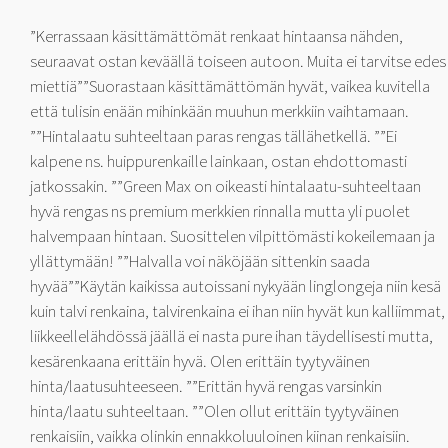
”Kerrassaan käsittämättömät renkaat hintaansa nähden,
seuraavat ostan keväällä toiseen autoon. Muita ei tarvitse edes
miettiä””Suorastaan käsittämättömän hyvät, vaikea kuvitella
että tulisin enään mihinkään muuhun merkkiin vaihtamaan.
””Hintalaatu suhteeltaan paras rengas tällähetkellä. ””Ei
kalpene ns. huippurenkaille lainkaan, ostan ehdottomasti
jatkossakin. ””Green Max on oikeasti hintalaatu-suhteeltaan
hyvä rengas ns premium merkkien rinnalla mutta yli puolet
halvempaan hintaan. Suosittelen vilpittömästi kokeilemaan ja
yllättymään! ””Halvalla voi näköjään sittenkin saada
hyvää””Käytän kaikissa autoissani nykyään linglongeja niin kesä
kuin talvi renkaina, talvirenkaina ei ihan niin hyvät kun kalliimmat,
liikkeellelähdössä jäällä ei nasta pure ihan täydellisesti mutta,
kesärenkaana erittäin hyvä. Olen erittäin tyytyväinen
hinta/laatusuhteeseen. ””Erittän hyvä rengas varsinkin
hinta/laatu suhteeltaan. ””Olen ollut erittäin tyytyväinen
renkaisiin, vaikka olinkin ennakkoluuloinen kiinan renkaisiin.