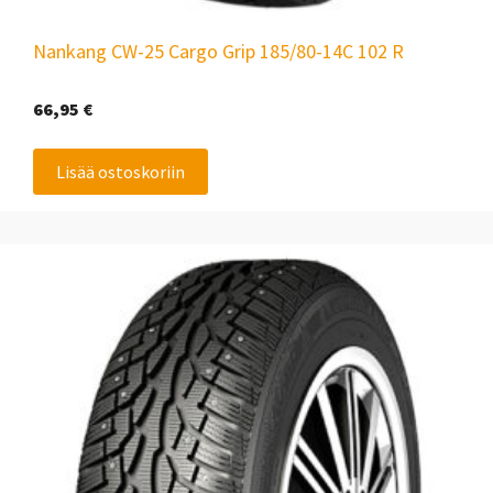
Nankang CW-25 Cargo Grip 185/80-14C 102 R
66,95
€
Lisää ostoskoriin