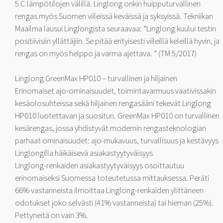
5 C lämpötilojen välillä. Linglong onkin huipputurvallinen
rengas myös Suomen viileissä keväissä ja syksyissä. Tekniikan
Maailma lausui Linglongista seuraavaa: ”Linglong kuului testin
positiivisiin yllättäjiin. Se pitää erityisesti viileillä keleillä hyvin, ja
rengas on myös helppo ja varma ajettava. ” (TM 5/2017)
Linglong GreenMax HP010 – turvallinen ja hiljainen
Erinomaiset ajo-ominaisuudet, toimintavarmuus vaativissakin
kesäolosuhteissa sekä hiljainen rengasääni tekevät Linglong
HP010 luotettavan ja suositun. GreenMax HP010 on turvallinen
kesärengas, jossa yhdistyvät modernin rengasteknologian
parhaat ominaisuudet: ajo-mukavuus, turvallisuus ja kestävyys
Linglongilla häikäisevä asiakastyytyväisyys
Linglong-renkaiden asiakastyytyväisyys osoittautuu
erinomaiseksi Suomessa toteutetussa mittauksessa. Peräti
66% vastanneista ilmoittaa Linglong-renkaiden ylittäneen
odotukset joko selvästi (41% vastanneista) tai hieman (25%).
Pettyneitä on vain 3%.