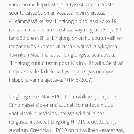
varsinkin märkäpidosta ja erityisesti erinomaisista
suorituksista Suomen kesässä hyvin yleisessä
viileämmässä kelissä. Linglongin pito laski koko 18
renkaan testin vähiten testissä käytettyjen 15 C ja 5 C
lämpötilojen välillä. Linglong onkin huipputurvallinen
rengas myös Suomen viileissä keväissä ja syksyissä.
Tekniikan Maailma lausui Linglongista seuraavaa:
”Linglong kuului testin positiivisiin yllättäjiin. Se pitää
erityisesti viileillä keleillä hyvin, ja rengas on myös
helppo ja varma ajettava. ” (TM 5/2017)
Linglong GreenMax HP010 – turvallinen ja hiljainen
Erinomaiset ajo-ominaisuudet, toimintavarmuus
vaativissakin kesäolosuhteissa sekä hiljainen
rengasääni tekevät Linglong HP010 luotettavan ja
suositun. GreenMax HP010 on turvallinen kesärengas,