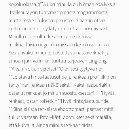
kokoluokissa. :)””Aluksi minulla oli hieman epäilyksiä
itselleni täysin tuntemattomasta rengasmerkistä,
mutta testien tulosten perusteella päätin ottaa
kuitenkin riskin ja yllätyinkin erittäin positiivisesti.
Minulla ei ole ollut kesärenkaiden kanssa
minkäänlaisia ongelmia missään keliolosuhteissa.
Seuraavaksi minun on ostettava nastarenkaat, ja
ainoan järkivalinnan tuntuu tarjoavan Linglong.
””Aivan Nokian veroiset””Olen tosi tyytyväinen.
””Loistava hinta-laatusuhde ja renkaan profiilikin on
tehty ihan renkaan näköiseksi. . Kaksi naapuriakin
ostanut renkaat jo minun suosituksestani. . ””Hyvät
renkaat, ostan toisetkin””Hyvä hinta/laatusuhde.
””Kiinalaisista renkaista ehdottomasti parhaat mitä
tullut vastaan. Pito yllätti odotukset sekä märällä,
että kuivalla. Ainoa miinus renkaan hidas