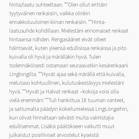
hinta/laatu suhteeltaan. ””Olen ollut erittäin
tyytyväinen renkaisiin, vaikka olinkin
ennakkoluuloinen kiinan renkaisiin. ””Hinta-
laatusuhde kohdillaan. Mielestäni erinomaiset renkaat
hintaansa nähden. Rengasäänet eivät olleet
häiritsevät, kuten yleensä edullisissa renkaissa ja pito
kuivalla oli hyvä ja märälläkin hyvä. Tulen
todennäköisesti ostamaan seuraavatkin kesärenkaani
Linglongilta. ””Hyvät ajaa sekä märällä että kuivalla,
melutaso kohtuullinen, kulutuskestävyys mielestäni
hyvä. ””Hyvät ja Halvat renkaat –kokoja voisi olla
vielä enemmän! ””Tuli hankittua 18 tuuman vanteet,
ja sattumalta päädyin kokeilumielessä LingLongeihin,
kun olivat hinnaltaan selvästi muita valmistajia
edullisemmat. Lisäksi päätökseen vaikutti muut
julkaistut positiiviset arvostelut kyseistä