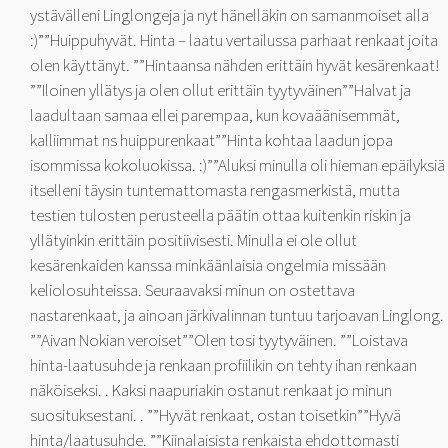
ystävälleni Linglongeja ja nyt hänelläkin on samanmoiset alla
:)””Huippuhyvät. Hinta – laatu vertailussa parhaat renkaat joita
olen käyttänyt. ””Hintaansa nähden erittäin hyvät kesärenkaat!
””Iloinen yllätys ja olen ollut erittäin tyytyväinen””Halvat ja
laadultaan samaa ellei parempaa, kun kovaäänisemmät,
kalliimmat ns huippurenkaat””Hinta kohtaa laadun jopa
isommissa kokoluokissa. :)””Aluksi minulla oli hieman epäilyksiä
itselleni täysin tuntemattomasta rengasmerkistä, mutta
testien tulosten perusteella päätin ottaa kuitenkin riskin ja
yllätyinkin erittäin positiivisesti. Minulla ei ole ollut
kesärenkaiden kanssa minkäänlaisia ongelmia missään
keliolosuhteissa. Seuraavaksi minun on ostettava
nastarenkaat, ja ainoan järkivalinnan tuntuu tarjoavan Linglong.
””Aivan Nokian veroiset””Olen tosi tyytyväinen. ””Loistava
hinta-laatusuhde ja renkaan profiilikin on tehty ihan renkaan
näköiseksi. . Kaksi naapuriakin ostanut renkaat jo minun
suosituksestani. . ””Hyvät renkaat, ostan toisetkin””Hyvä
hinta/laatusuhde. ””Kiinalaisista renkaista ehdottomasti