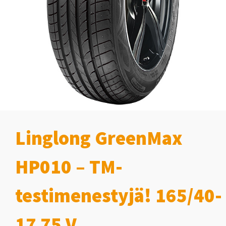
Linglong GreenMax
HP010 – TM-
testimenestyjä! 165/40-
17 75 V