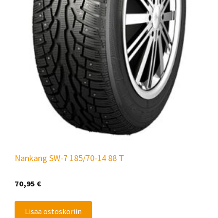
Nankang SW-7 185/70-14 88 T
70,95
€
Lisää ostoskoriin