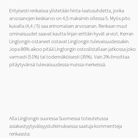
Erityisesti renkaissa ylistetään hinta-laatusuhdetta, jonka
arvosanojen keskiarvo on 4,5 maksimin ollessa 5. Myös pito
kuivalla (4,4 / 5) saa erinomaisen arvosanan. Renkaan muut
ominaisuudet saavat kautta linjan erittäin hyvät arviot. Kerran
Linglongin ostaneet ostavat Linglongin tulevaisuudessakin.
Jopa 86% aikoo pitää Linglongin ostoslistallaan jatkossa joko
varmasti (51%) tai todennäköisesti (35%). Vain 2% ilmoittaa
pitäytyvänsä tulevaisuudessa muissa merkeissä.
Alla Linglongin suuressa Suomessa toteutetussa
asiakastyytyväisyystutkimuksessa saatuja kommentteja
renkaasta: