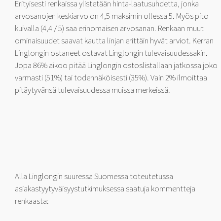
Erityisesti renkaissa ylistetään hinta-laatusuhdetta, jonka
arvosanojen keskiarvo on 4,5 maksimin ollessa 5. Myös pito
kuivalla (4,4 / 5) saa erinomaisen arvosanan. Renkaan muut
ominaisuudet saavat kautta linjan erittäin hyvät arviot. Kerran
Linglongin ostaneet ostavat Linglongin tulevaisuudessakin.
Jopa 86% aikoo pitää Linglongin ostoslistallaan jatkossa joko
varmasti (51%) tai todennäköisesti (35%). Vain 2% ilmoittaa
pitäytyvänsä tulevaisuudessa muissa merkeissä.
Alla Linglongin suuressa Suomessa toteutetussa
asiakastyytyväisyystutkimuksessa saatuja kommentteja
renkaasta: