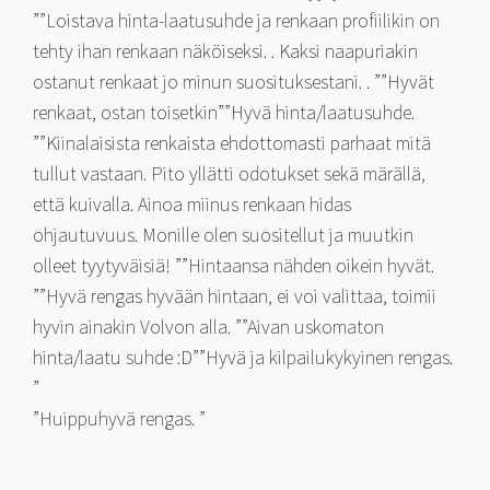
””Loistava hinta-laatusuhde ja renkaan profiilikin on
tehty ihan renkaan näköiseksi. . Kaksi naapuriakin
ostanut renkaat jo minun suosituksestani. . ””Hyvät
renkaat, ostan toisetkin””Hyvä hinta/laatusuhde.
””Kiinalaisista renkaista ehdottomasti parhaat mitä
tullut vastaan. Pito yllätti odotukset sekä märällä,
että kuivalla. Ainoa miinus renkaan hidas
ohjautuvuus. Monille olen suositellut ja muutkin
olleet tyytyväisiä! ””Hintaansa nähden oikein hyvät.
””Hyvä rengas hyvään hintaan, ei voi valittaa, toimii
hyvin ainakin Volvon alla. ””Aivan uskomaton
hinta/laatu suhde :D””Hyvä ja kilpailukykyinen rengas.
”
”Huippuhyvä rengas. ”