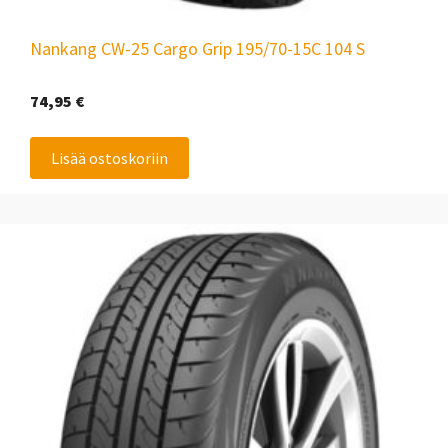
Nankang CW-25 Cargo Grip 195/70-15C 104 S
74,95
€
Lisää ostoskoriin