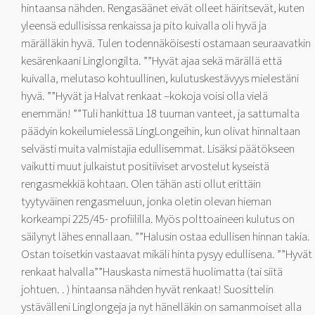
hintaansa nähden. Rengasäänet eivät olleet häiritsevät, kuten
yleensä edullisissa renkaissa ja pito kuivalla oli hyvä ja
märälläkin hyvä. Tulen todennäköisesti ostamaan seuraavatkin
kesärenkaani Linglongilta. ””Hyvät ajaa sekä märällä että
kuivalla, melutaso kohtuullinen, kulutuskestävyys mielestäni
hyvä. ””Hyvät ja Halvat renkaat –kokoja voisi olla vielä
enemmän! ””Tuli hankittua 18 tuuman vanteet, ja sattumalta
päädyin kokeilumielessä LingLongeihin, kun olivat hinnaltaan
selvästi muita valmistajia edullisemmat. Lisäksi päätökseen
vaikutti muut julkaistut positiiviset arvostelut kyseistä
rengasmekkiä kohtaan. Olen tähän asti ollut erittäin
tyytyväinen rengasmeluun, jonka oletin olevan hieman
korkeampi 225/45- profiililla. Myös polttoaineen kulutus on
säilynyt lähes ennallaan. ””Halusin ostaa edullisen hinnan takia.
Ostan toisetkin vastaavat mikäli hinta pysyy edullisena. ””Hyvät
renkaat halvalla””Hauskasta nimestä huolimatta (tai siitä
johtuen. . ) hintaansa nähden hyvät renkaat! Suosittelin
ystävälleni Linglongeja ja nyt hänelläkin on samanmoiset alla