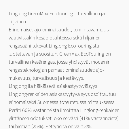
Linglong GreenMax EcoTouring – turvallinen ja
hiljainen
Erinomaiset ajo-ominaisuudet, toimintavarmuus
vaativissakin kesäolosuhteissa sekä hiljainen
rengasääni tekevät Linglong EcoTouringista
luotettavan ja suositun. GreenMax EcoTouring on
turvallinen kesärengas, jossa yhdistyvät modernin
rengasteknologian parhaat ominaisuudet: ajo-
mukavuus, turvallisuus ja kestävyys.
Linglongilla häikäisevä asiakastyytyväisyys
Linglong-renkaiden asiakastyytyväisyys osoittautuu
erinomaiseksi Suomessa toteutetussa mittauksessa.
Peräti 66% vastanneista ilmoittaa Linglong-renkaiden
ylittäneen odotukset joko selvästi (41% vastanneista)
tai hieman (25%). Pettyneitä on vain 3%.