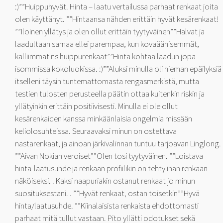
:)””Huippuhyvät. Hinta – laatu vertailussa parhaat renkaat joita
olen käyttänyt. ””Hintaansa nähden erittäin hyvät kesärenkaat!
””Iloinen yllätys ja olen ollut erittäin tyytyväinen””Halvat ja
laadultaan samaa ellei parempaa, kun kovaäänisemmät,
kalliimmat ns huippurenkaat””Hinta kohtaa laadun jopa
isommissa kokoluokissa. :)””Aluksi minulla oli hieman epäilyksiä
itselleni täysin tuntemattomasta rengasmerkistä, mutta
testien tulosten perusteella päätin ottaa kuitenkin riskin ja
yllätyinkin erittäin positiivisesti. Minulla ei ole ollut
kesärenkaiden kanssa minkäänlaisia ongelmia missään
keliolosuhteissa. Seuraavaksi minun on ostettava
nastarenkaat, ja ainoan järkivalinnan tuntuu tarjoavan Linglong.
””Aivan Nokian veroiset””Olen tosi tyytyväinen. ””Loistava
hinta-laatusuhde ja renkaan profiilikin on tehty ihan renkaan
näköiseksi. . Kaksi naapuriakin ostanut renkaat jo minun
suosituksestani. . ””Hyvät renkaat, ostan toisetkin””Hyvä
hinta/laatusuhde. ””Kiinalaisista renkaista ehdottomasti
parhaat mitä tullut vastaan. Pito yllätti odotukset sekä