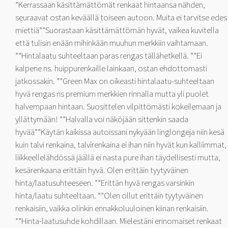
”Kerrassaan käsittämättömät renkaat hintaansa nähden,
seuraavat ostan keväällä toiseen autoon. Muita ei tarvitse edes
miettiä””Suorastaan käsittämättömän hyvät, vaikea kuvitella
että tulisin enään mihinkään muuhun merkkiin vaihtamaan.
””Hintalaatu suhteeltaan paras rengas tällähetkellä. ””Ei
kalpene ns. huippurenkaille lainkaan, ostan ehdottomasti
jatkossakin. ””Green Max on oikeasti hintalaatu-suhteeltaan
hyvä rengas ns premium merkkien rinnalla mutta yli puolet
halvempaan hintaan. Suosittelen vilpittömästi kokeilemaan ja
yllättymään! ””Halvalla voi näköjään sittenkin saada
hyvää””Käytän kaikissa autoissani nykyään linglongeja niin kesä
kuin talvi renkaina, talvirenkaina ei ihan niin hyvät kun kalliimmat,
liikkeellelähdössä jäällä ei nasta pure ihan täydellisesti mutta,
kesärenkaana erittäin hyvä. Olen erittäin tyytyväinen
hinta/laatusuhteeseen. ””Erittän hyvä rengas varsinkin
hinta/laatu suhteeltaan. ””Olen ollut erittäin tyytyväinen
renkaisiin, vaikka olinkin ennakkoluuloinen kiinan renkaisiin.
””Hinta-laatusuhde kohdillaan. Mielestäni erinomaiset renkaat