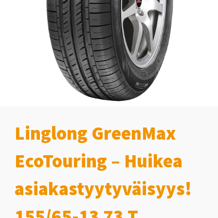
Linglong GreenMax
EcoTouring – Huikea
asiakastyytyväisyys!
155/65-13 73 T