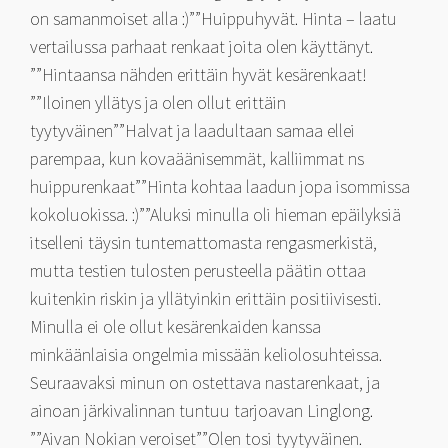
on samanmoiset alla :)””Huippuhyvät. Hinta – laatu
vertailussa parhaat renkaat joita olen käyttänyt.
””Hintaansa nähden erittäin hyvät kesärenkaat!
””Iloinen yllätys ja olen ollut erittäin
tyytyväinen””Halvat ja laadultaan samaa ellei
parempaa, kun kovaäänisemmät, kalliimmat ns
huippurenkaat””Hinta kohtaa laadun jopa isommissa
kokoluokissa. :)””Aluksi minulla oli hieman epäilyksiä
itselleni täysin tuntemattomasta rengasmerkistä,
mutta testien tulosten perusteella päätin ottaa
kuitenkin riskin ja yllätyinkin erittäin positiivisesti.
Minulla ei ole ollut kesärenkaiden kanssa
minkäänlaisia ongelmia missään keliolosuhteissa.
Seuraavaksi minun on ostettava nastarenkaat, ja
ainoan järkivalinnan tuntuu tarjoavan Linglong.
””Aivan Nokian veroiset””Olen tosi tyytyväinen.