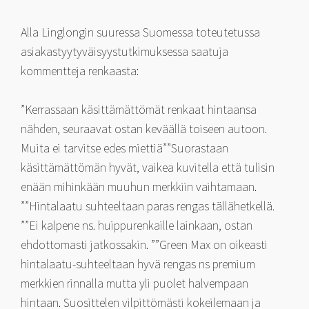
Alla Linglongin suuressa Suomessa toteutetussa
asiakastyytyväisyystutkimuksessa saatuja
kommentteja renkaasta:
”Kerrassaan käsittämättömät renkaat hintaansa
nähden, seuraavat ostan keväällä toiseen autoon.
Muita ei tarvitse edes miettiä””Suorastaan
käsittämättömän hyvät, vaikea kuvitella että tulisin
enään mihinkään muuhun merkkiin vaihtamaan.
””Hintalaatu suhteeltaan paras rengas tällähetkellä.
””Ei kalpene ns. huippurenkaille lainkaan, ostan
ehdottomasti jatkossakin. ””Green Max on oikeasti
hintalaatu-suhteeltaan hyvä rengas ns premium
merkkien rinnalla mutta yli puolet halvempaan
hintaan. Suosittelen vilpittömästi kokeilemaan ja