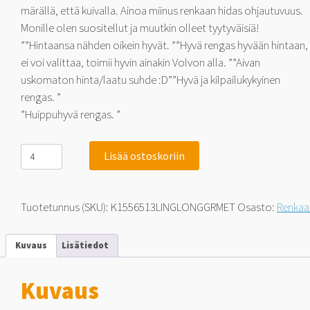
märällä, että kuivalla. Ainoa miinus renkaan hidas ohjautuvuus.
Monille olen suositellut ja muutkin olleet tyytyväisiä!
””Hintaansa nähden oikein hyvät. ””Hyvä rengas hyvään hintaan,
ei voi valittaa, toimii hyvin ainakin Volvon alla. ””Aivan
uskomaton hinta/laatu suhde :D””Hyvä ja kilpailukykyinen
rengas. ”
”Huippuhyvä rengas. ”
Linglong
Lisää ostoskoriin
GreenMax
EcoTouring
-
Huikea
Tuotetunnus (SKU):
K1556513LINGLONGGRMET
Osasto:
Renkaa
asiakastyytyväisyys!
155/65-
13
Kuvaus
Lisätiedot
73
T
määrä
Kuvaus