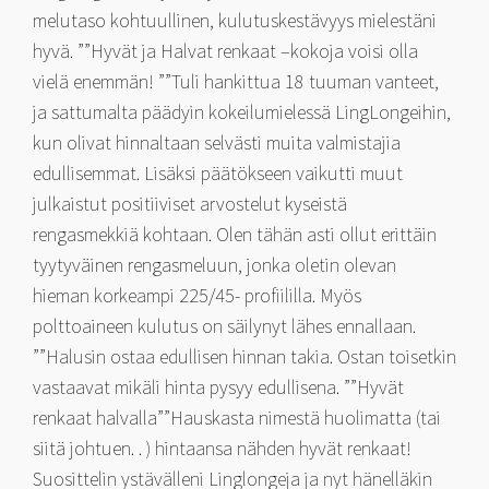
melutaso kohtuullinen, kulutuskestävyys mielestäni
hyvä. ””Hyvät ja Halvat renkaat –kokoja voisi olla
vielä enemmän! ””Tuli hankittua 18 tuuman vanteet,
ja sattumalta päädyin kokeilumielessä LingLongeihin,
kun olivat hinnaltaan selvästi muita valmistajia
edullisemmat. Lisäksi päätökseen vaikutti muut
julkaistut positiiviset arvostelut kyseistä
rengasmekkiä kohtaan. Olen tähän asti ollut erittäin
tyytyväinen rengasmeluun, jonka oletin olevan
hieman korkeampi 225/45- profiililla. Myös
polttoaineen kulutus on säilynyt lähes ennallaan.
””Halusin ostaa edullisen hinnan takia. Ostan toisetkin
vastaavat mikäli hinta pysyy edullisena. ””Hyvät
renkaat halvalla””Hauskasta nimestä huolimatta (tai
siitä johtuen. . ) hintaansa nähden hyvät renkaat!
Suosittelin ystävälleni Linglongeja ja nyt hänelläkin