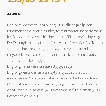
38,96
€
Linglong GreenMax EcoTouring – turvallinen ja hiljainen
Erinomaiset ajo-ominaisuudet, toimintavarmuus vaativissakin
kesäolosuhteissa sekä hiljainen rengasääni tekevät Linglong
EcoTouringista luotettavan ja suositun. GreenMax EcoTouring
on turvallinen kesärengas, jossa yhdistyvät modernin
rengasteknologian parhaat ominaisuudet: ajo-mukavuus,
turvallisuus ja kestävyys.
Linglongilla häikäisevä asiakastyytyväisyys
Linglong-renkaiden asiakastyytyväisyys osoittautuu
erinomaiseksi Suomessa toteutetussa mittauksessa. Peräti
66% vastanneista ilmoittaa Linglong-renkaiden ylittäneen
odotukset joko selvästi (41% vastanneista) tai hieman (25%).
Pettyneitä on vain 3%.