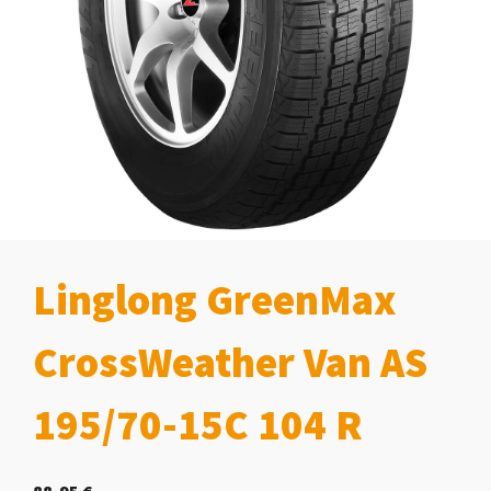
Linglong GreenMax
CrossWeather Van AS
195/70-15C 104 R