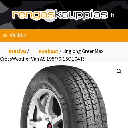
Skip
to
content
Valikko
Etusivu
/
Renkaat
/ Linglong GreenMax
CrossWeather Van AS 195/70-15C 104 R