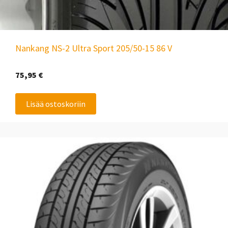
Nankang NS-2 Ultra Sport 205/50-15 86 V
75,95
€
Lisää ostoskoriin