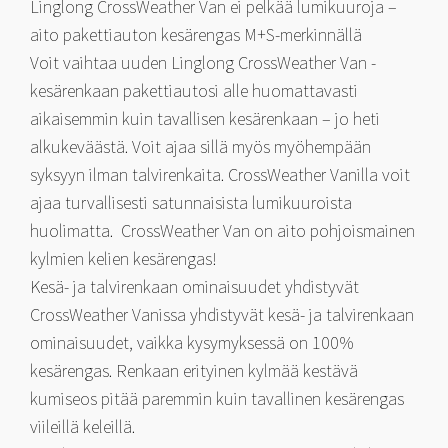
Linglong CrossWeather Van ei pelkää lumikuuroja –
aito pakettiauton kesärengas M+S-merkinnällä
Voit vaihtaa uuden Linglong CrossWeather Van -
kesärenkaan pakettiautosi alle huomattavasti
aikaisemmin kuin tavallisen kesärenkaan – jo heti
alkukeväästä. Voit ajaa sillä myös myöhempään
syksyyn ilman talvirenkaita. CrossWeather Vanilla voit
ajaa turvallisesti satunnaisista lumikuuroista
huolimatta. CrossWeather Van on aito pohjoismainen
kylmien kelien kesärengas!
Kesä- ja talvirenkaan ominaisuudet yhdistyvät
CrossWeather Vanissa yhdistyvät kesä- ja talvirenkaan
ominaisuudet, vaikka kysymyksessä on 100%
kesärengas. Renkaan erityinen kylmää kestävä
kumiseos pitää paremmin kuin tavallinen kesärengas
viileillä keleillä.