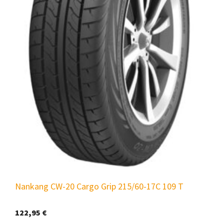
Nankang CW-20 Cargo Grip 215/60-17C 109 T
122,95
€