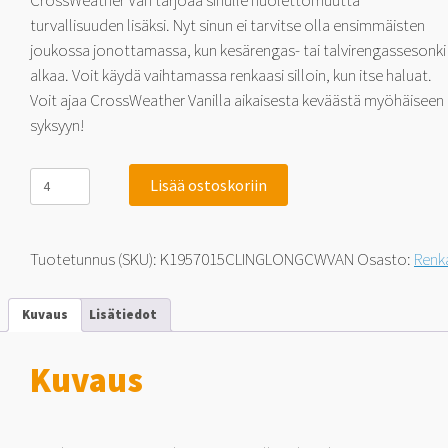
CrossWeather Van tarjoaa sinulle huolettomuutta
turvallisuuden lisäksi. Nyt sinun ei tarvitse olla ensimmäisten
joukossa jonottamassa, kun kesärengas- tai talvirengassesonki
alkaa. Voit käydä vaihtamassa renkaasi silloin, kun itse haluat.
Voit ajaa CrossWeather Vanilla aikaisesta keväästä myöhäiseen
syksyyn!
Linglong
Lisää ostoskoriin
GreenMax
CrossWeather
Van
AS
Tuotetunnus (SKU):
K1957015CLINGLONGCWVAN
Osasto:
Renk
195/70-
15C
104
Kuvaus
Lisätiedot
R
määrä
Kuvaus