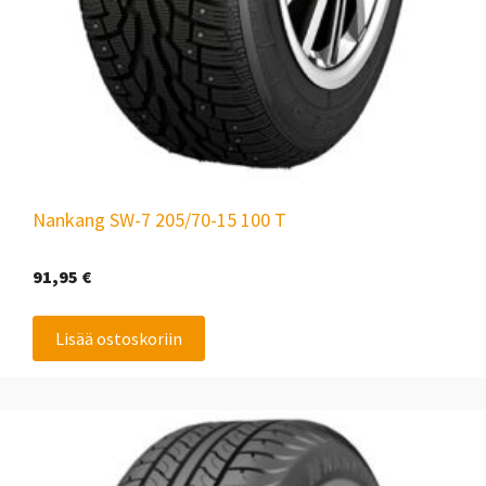
Nankang SW-7 205/70-15 100 T
91,95
€
Lisää ostoskoriin