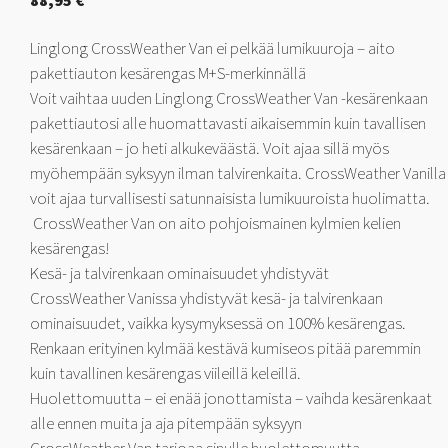
88,95
€
Linglong CrossWeather Van ei pelkää lumikuuroja – aito
pakettiauton kesärengas M+S-merkinnällä
Voit vaihtaa uuden Linglong CrossWeather Van -kesärenkaan
pakettiautosi alle huomattavasti aikaisemmin kuin tavallisen
kesärenkaan – jo heti alkukeväästä. Voit ajaa sillä myös
myöhempään syksyyn ilman talvirenkaita. CrossWeather Vanilla
voit ajaa turvallisesti satunnaisista lumikuuroista huolimatta.
CrossWeather Van on aito pohjoismainen kylmien kelien
kesärengas!
Kesä- ja talvirenkaan ominaisuudet yhdistyvät
CrossWeather Vanissa yhdistyvät kesä- ja talvirenkaan
ominaisuudet, vaikka kysymyksessä on 100% kesärengas.
Renkaan erityinen kylmää kestävä kumiseos pitää paremmin
kuin tavallinen kesärengas viileillä keleillä.
Huolettomuutta – ei enää jonottamista – vaihda kesärenkaat
alle ennen muita ja aja pitempään syksyyn