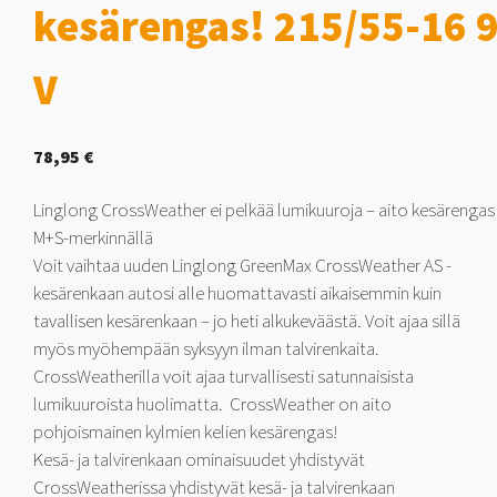
kesärengas! 215/55-16 
V
78,95
€
Linglong CrossWeather ei pelkää lumikuuroja – aito kesärengas
M+S-merkinnällä
Voit vaihtaa uuden Linglong GreenMax CrossWeather AS -
kesärenkaan autosi alle huomattavasti aikaisemmin kuin
tavallisen kesärenkaan – jo heti alkukeväästä. Voit ajaa sillä
myös myöhempään syksyyn ilman talvirenkaita.
CrossWeatherilla voit ajaa turvallisesti satunnaisista
lumikuuroista huolimatta. CrossWeather on aito
pohjoismainen kylmien kelien kesärengas!
Kesä- ja talvirenkaan ominaisuudet yhdistyvät
CrossWeatherissa yhdistyvät kesä- ja talvirenkaan