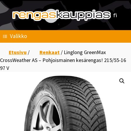
Skip
to
content
Valikko
Etusivu
/
Renkaat
/ Linglong GreenMax
CrossWeather AS – Pohjoismainen kesärengas! 215/55-16
97 V