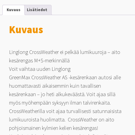
kesärengas!
215/55-
Kuvaus
Lisätiedot
16
97
V
Kuvaus
määrä
Linglong CrossWeather ei pelkää lumikuuroja – aito
kesärengas M+S-merkinnällä
Voit vaihtaa uuden Linglong
GreenMax CrossWeather AS -kesärenkaan autosi alle
huomattavasti aikaisemmin kuin tavallisen
kesärenkaan – jo heti alkukeväästä. Voit ajaa sillä
myös myöhempään syksyyn ilman talvirenkaita.
CrossWeatherilla voit ajaa turvallisesti satunnaisista
lumikuuroista huolimatta. CrossWeather on aito
pohjoismainen kylmien kelien kesärengas!