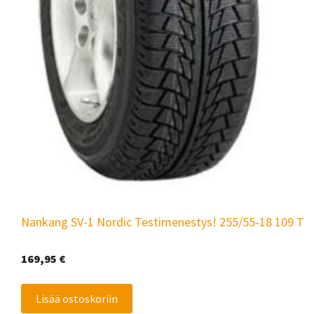
Nankang SV-1 Nordic Testimenestys! 255/55-18 109 T
169,95
€
Lisää ostoskoriin