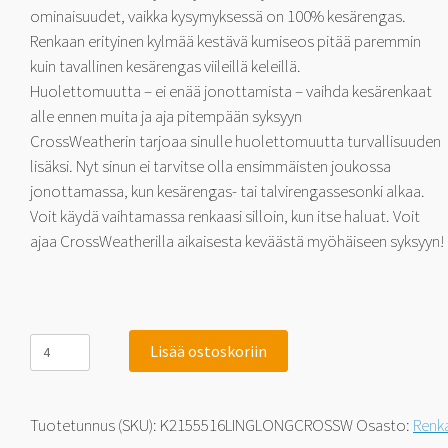
ominaisuudet, vaikka kysymyksessä on 100% kesärengas.
Renkaan erityinen kylmää kestävä kumiseos pitää paremmin
kuin tavallinen kesärengas viileillä keleillä.
Huolettomuutta – ei enää jonottamista – vaihda kesärenkaat
alle ennen muita ja aja pitempään syksyyn
CrossWeatherin tarjoaa sinulle huolettomuutta turvallisuuden
lisäksi. Nyt sinun ei tarvitse olla ensimmäisten joukossa
jonottamassa, kun kesärengas- tai talvirengassesonki alkaa.
Voit käydä vaihtamassa renkaasi silloin, kun itse haluat. Voit
ajaa CrossWeatherilla aikaisesta keväästä myöhäiseen syksyyn!
Linglong
Lisää ostoskoriin
GreenMax
CrossWeather
AS
-
Tuotetunnus (SKU):
K2155516LINGLONGCROSSW
Osasto:
Renk
Pohjoismainen