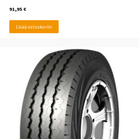
91,95
€
Lisää ostoskoriin