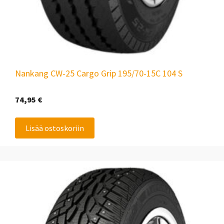
Nankang CW-25 Cargo Grip 195/70-15C 104 S
74,95
€
Lisää ostoskoriin