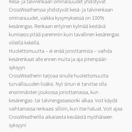
Kesä- ja talvirenkaan ominaisuudet yhdistyvät
CrossWeatherissa yhdistyvät kesä- ja talvirenkaan
ominaisuudet, vaikka kysymyksessä on 100%
kesärengas. Renkaan erityinen kylmää kestävä
kumiseos pitää paremmin kuin tavallinen kesärengas
viileillä keleillä.
Huolettomuutta – ei enää jonottamista – vaihda
kesärenkaat alle ennen muita ja aja pitempään
syksyyn
CrossWeatherin tarjoaa sinulle huolettomuutta
turvallisuuden lisäksi. Nyt sinun ei tarvitse olla
ensimmäisten joukossa jonottamassa, kun
kesärengas- tai talvirengassesonki alkaa. Voit käydä
vaihtamassa renkaasi silloin, kun itse haluat. Voit ajaa
CrossWeatherilla aikaisesta keväästä myöhäiseen
syksyyn!