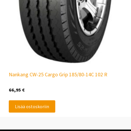
Nankang CW-25 Cargo Grip 185/80-14C 102 R
66,95
€
Lisää ostoskoriin