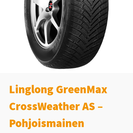
Linglong GreenMax
CrossWeather AS –
Pohjoismainen