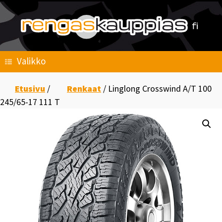
Skip
to
content
Valikko
Etusivu
/
Renkaat
/ Linglong Crosswind A/T 100
245/65-17 111 T