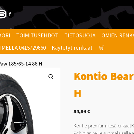
KORI
TOIMITUSEHDOT
TIETOSUOJA
OMIEN RENK
MELLA 0415729660
Käytetyt renkaat
🛒
Paw 185/65-14 86 H
Kontio Bea
H
54,94
€
Kontio premium-kesärenkaatKo
Pohjolan teille suomalaiselle 