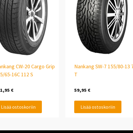
nkang CW-20 Cargo Grip
Nankang SW-7 155/80-13 
5/65-16C 112 S
T
1,95
€
59,95
€
Lisää ostoskoriin
Lisää ostoskoriin