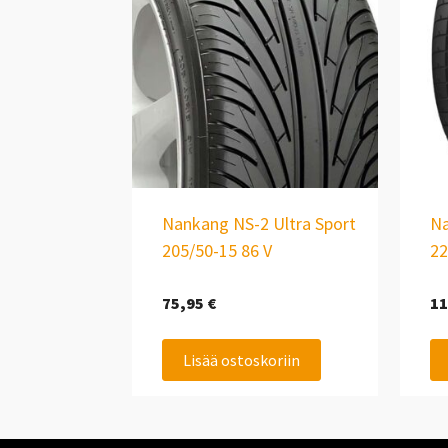
Nankang NS-2 Ultra Sport
Na
205/50-15 86 V
22
75,95
€
11
Lisää ostoskoriin