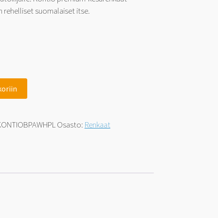
in rehelliset suomalaiset itse.
koriin
KONTIOBPAWHPL
Osasto:
Renkaat