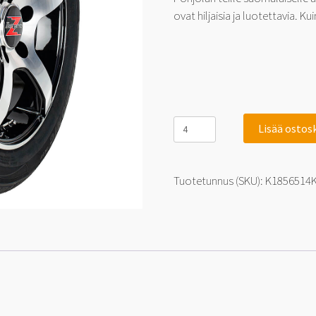
ovat hiljaisia ja luotettavia. Ku
Kontio
Lisää ostos
BearPaw
185/65-
14
86
Tuotetunnus (SKU):
K1856514
H
määrä