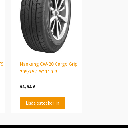
79
Nankang CW-20 Cargo Grip
205/75-16C 110 R
95,94
€
Lisää ostoskoriin