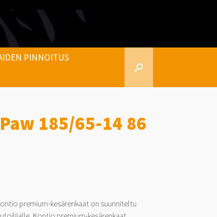
AIDEN PINNOITUS
rPaw 185/65-14 86
ntio premium-kesärenkaat on suunniteltu
autoilijalle. Kontio premium-kesärenkaat