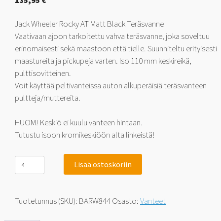
135,95
€
Jack Wheeler Rocky AT Matt Black Teräsvanne
Vaativaan ajoon tarkoitettu vahva teräsvanne, joka soveltuu
erinomaisesti sekä maastoon että tielle. Suunniteltu erityisesti
maastureita ja pickupeja varten. Iso 110 mm keskireikä,
pulttisovitteinen.
Voit käyttää peltivanteissa auton alkuperäisiä teräsvanteen
pultteja/muttereita.
HUOM! Keskiö ei kuulu vanteen hintaan.
Tutustu isoon kromikeskiöön alta linkeistä!
Jack
Lisää ostoskoriin
Wheeler
Rocky
AT
Matt
Tuotetunnus (SKU):
BARW844
Osasto:
Vanteet
Black
10x17