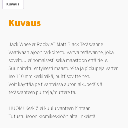
6x139.7
Kuvaus
-44
määrä
Kuvaus
Jack Wheeler Rocky AT Matt Black Teräsvanne
Vaativaan ajoon tarkoitettu vahva teräsvanne, joka
soveltuu erinomaisesti sekä maastoon että tielle.
Suunniteltu erityisesti maastureita ja pickupeja varten.
Iso 110 mm keskireikä, pulttisovitteinen.
Voit käyttää peltivanteissa auton alkuperäisiä
teräsvanteen pultteja/muttereita.
HUOM! Keskiö ei kuulu vanteen hintaan.
Tutustu isoon kromikeskiöön alta linkeistä!