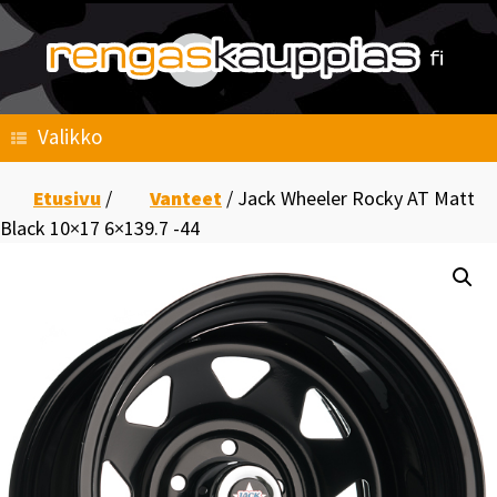
Skip
to
content
Valikko
Etusivu
/
Vanteet
/ Jack Wheeler Rocky AT Matt
Black 10×17 6×139.7 -44