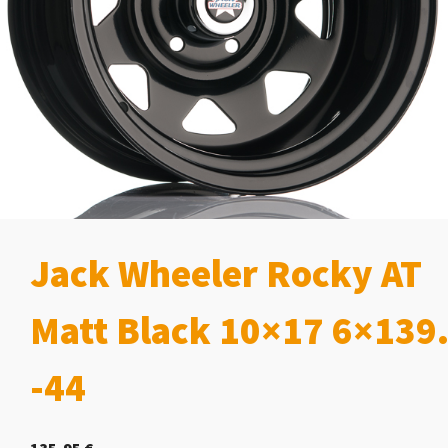
Jack Wheeler Rocky AT
Matt Black 10×17 6×139
-44