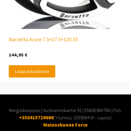
Barzetta Azure 7.5×17 5×120 35
144,95
€
Lisää ostoskoriin
Rengaskauppias | Vuoksenniskantie 91 | 55800 IMATRA | Puh.
+358415729660
| Y-tunnus:
3269044-8
– Layout:
Mainoshuone Force