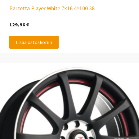
Barzetta Player White 7×16 4×100 38
129,96
€
Lisää ostoskoriin