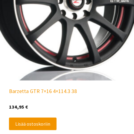
Barzetta GTR 7×16 4×114.3 38
134,95
€
Lisää ostoskoriin