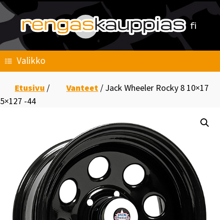
Skip
to
content
Valikko
Etusivu
/
Vanteet
/ Jack Wheeler Rocky 8 10×17
5×127 -44