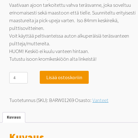
Vaativaan ajoon tarkoitettu vahva teräsvanne, joka soveltuu
erinomaisesti sekä maastoon että tielle. Suunniteltu erityisesti
maastureita ja pick-upeja varten. Iso 84mm keskireikä,
pulttisovitteinen.
Voit käyttää peltivanteissa auton alkuperäisiä teräsvanteen
pultteja/muttereita.
HUOM! Keskiö ei kuulu vanteen hintaan.
Tutustu isoon kromikeskiöön alta linkeistä!
Jack
Lisää ostoskoriin
Wheeler
Rocky
8
10x17
Tuotetunnus (SKU):
BARW01269
Osasto:
Vanteet
5x127
-44
määrä
Kuvaus
Kuvaus