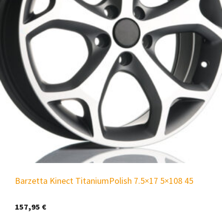
Barzetta Kinect TitaniumPolish 7.5×17 5×108 45
157,95
€