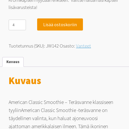
Kromikapseli myydään erikseen. Valitse haluamasi kapseli
lisävarusteista!
Jack
Lisää ostoskoriin
Wheeler
American
Classic
Smoothie
Tuotetunnus (SKU):
JW142
Osasto:
Vanteet
Chrome
8x15
5x114.3
Kuvaus
0
määrä
Kuvaus
American Classic Smoothie – Teräsvanne klassiseen
tyyliinAmerican Classic Smoothie -teräsvanne on
täydellinen valinta, kun haluat ajoneuvoosi
ajattoman amerikkalaisen ilmeen. Tämä ikoninen