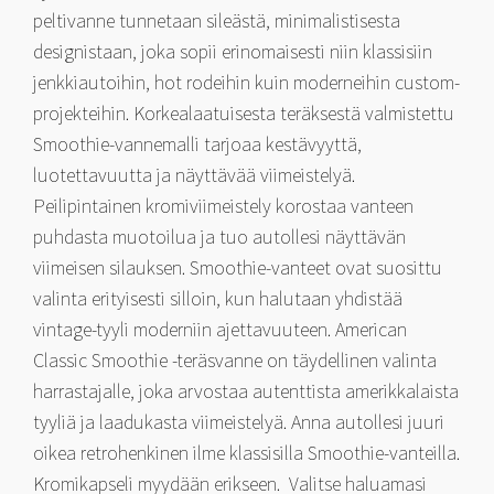
peltivanne tunnetaan sileästä, minimalistisesta
designistaan, joka sopii erinomaisesti niin klassisiin
jenkkiautoihin, hot rodeihin kuin moderneihin custom-
projekteihin. Korkealaatuisesta teräksestä valmistettu
Smoothie-vannemalli tarjoaa kestävyyttä,
luotettavuutta ja näyttävää viimeistelyä.
Peilipintainen kromiviimeistely korostaa vanteen
puhdasta muotoilua ja tuo autollesi näyttävän
viimeisen silauksen. Smoothie-vanteet ovat suosittu
valinta erityisesti silloin, kun halutaan yhdistää
vintage-tyyli moderniin ajettavuuteen. American
Classic Smoothie -teräsvanne on täydellinen valinta
harrastajalle, joka arvostaa autenttista amerikkalaista
tyyliä ja laadukasta viimeistelyä. Anna autollesi juuri
oikea retrohenkinen ilme klassisilla Smoothie-vanteilla.
Kromikapseli myydään erikseen. Valitse haluamasi