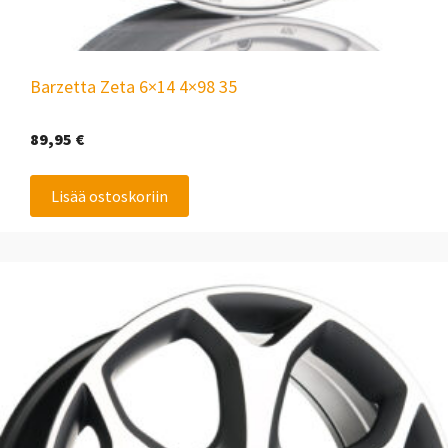
Barzetta Zeta 6×14 4×98 35
89,95
€
Lisää ostoskoriin