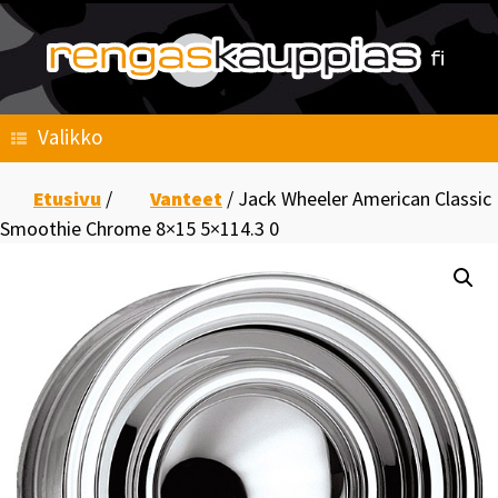
Skip
to
content
Valikko
Etusivu
/
Vanteet
/ Jack Wheeler American Classic
Smoothie Chrome 8×15 5×114.3 0