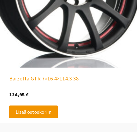
Barzetta GTR 7×16 4×114.3 38
134,95
€
Lisää ostoskoriin