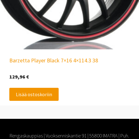
Barzetta Player Black 7×16 4×114.3 38
129,96
€
Lisää ostoskoriin
Rengaskauppias | Vuoksenniskantie 91 | 55800 IMATRA | Puh.