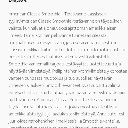
149,95
€
American Classic Smoothie – Teräsvanne klassiseen
tyyliinAmerican Classic Smoothie -teräsvanne on täydellinen
valinta, kun haluat ajoneuvoosi ajattoman amerikkalaisen
ilmeen. Tämä ikoninen peltivanne tunnetaan sileästä,
minimalistisesta designistaan, joka sopii erinomaisesti niin
klassisiin jenkkiautoihin, hot rodeihin kuin moderneihin custom-
projekteihin. Korkealaatuisesta teräksestä valmistettu
Smoothie-vannemalli tarjoaa kestävyyttä, luotettavuutta ja
näyttävää viimeistelyä. Peilipintainen kromiviimeistely korostaa
vanteen puhdasta muotoilua ja tuo autollesi näyttävän
viimeisen silauksen. Smoothie-vanteet ovat suosittu valinta
erityisesti silloin, kun halutaan yhdistää vintage-tyyli moderniin
ajettavuuteen. American Classic Smoothie -teräsvanne on
täydellinen valinta harrastajalle, joka arvostaa autenttista
amerikkalaista tyyliä ja laadukasta viimeistelyä. Anna autollesi
juuri oikea retrohenkinen ilme klassisilla Smoothie-vanteilla.